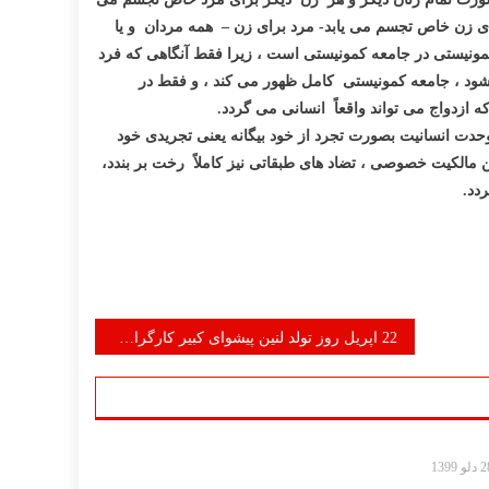
ای زن خاص تجسم می یابد- مرد برای زن – همه مردان و یا
مونیستی در جامعه کمونیستی است ، زیرا فقط آنگاهی که فرد
 بشود ، جامعه کمونیستی کامل ظهور می کند ، و فقط در
ازدواج می تواند واقعاً انسانی می گردد.
 وحدت انسانیت بصورت تجرد از خود بیگانه یعنی تجریدی خود
 مالکیت خصوصی ، تضاد های طبقاتی نیز کاملاً رخت بر بندد،
دد.
22 اپریل روز تولد لنین پیشوای کبیر کارگران جهان راجشن میگیریم،
لو 1399