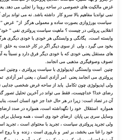
غزض مالکیت های خصوصی در ساحه روبنا را تجلی می دهد. یعن
نمی تواندبا مفاهیم بالا سرو کار داشته باشد. نه می تواند بر
سیاست بورژوازی بصورت ساده و معمولی هرگز از” غرض ” م
انقلابی پرولتی در چیست ؟ ماهیت سیاست پرولتری نفی ” خود
وابسته است، یگانگی و وابستگی هر خودی با خودی دیگری هرگو
بخود می گیرد ، ولی از سوی دیگر اگر در کار خدمت به خلق ا
های مستقل یعنی خودی که با خودی دیگر فرق دارد و نسبتاً به
تصوف وصوفیگری مذهبی می انجامد.
چنین است وابستگی ایدیولوژی با سیاست پرولتری ، وچنین است
پرولتری می انجامد یعنی امر آزادی انسان ، یعنی امر آزادی ت
ولی ایدیولوژی چون تکامل یابد از ساحه غرض شخصی جدایی نا
رضای خدا؟ خداچیست، فقط می تواند در آخرین تحلیل تصور گنگ 
آن در تضاد است: زیرا در هر حال خدا جز خود انسان است، ب
همواره استقلال خود را نگهداشته است، همواره در صدد ارضای 
وسایل سری بی پایان ارضای خود وی است ، همه وسایل برای ا
ولی تجرید پرولتری سیاست ، تجرید با محتوای است ، تجرید است
خود را غنا می بخشد، بر ثمر و باروری است ، زنده و با روح
آن نوع احساس میان یک مرد و یک زن ، که در آن هر زنی دیگر