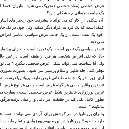
غرض شخصی (مفاد شخصی ) تحریک می شود . بنابران فقط امر 
یک جامعه طبقاتی چه شکلی دارد؟
آن شکلی از کار که می تواند
با
پیشرفت خود زنجیر های اسار
کمک است که یک فرد به افراد دیگر میکند. ولی چون در یک ج
خود یک تضاد است . از یک جانب غرض سیاسی تمامی اغراض ش
نمی دهد.
غرض سیاسی یک تصور است . یک تجرید است و اجزای بیشمار اغ
حال که نفی اغراض شخصی هر فرد از طبقه است در عین حال
ولی آیا سیاست نمی تواند شکل غرض شخصی بیگیرد ؟ می تو
تجلی کند
. جاه طلبی و مقام پرستی می شود ، بصورت تصوری 
آری، زیرا در یک جامعه طبقاتی غرض طبقه پرولتاریا درست ض
غرض پرولتاریا ، نفی هر گونه غرض است ونفی هر نوع غرض
آ
غرض بورژوازی عالیترین شکل غرض شخصی است ، بعبارت دیگر
بطور کامل نفی کند در حقیقت امر نافی و از میان برنده هرگ
مالکیت ” است .
بنابران پرولتاریا در امر کوشش برای آزادی نمی تواند تا همه بشر
دارد ، ” خود” پرولتاریا در این مفهوم بورژوازی و تمام طبقات اس
از اینرو وجهه ممیزه سیاست انقلابی پرولتری از سیاست بور