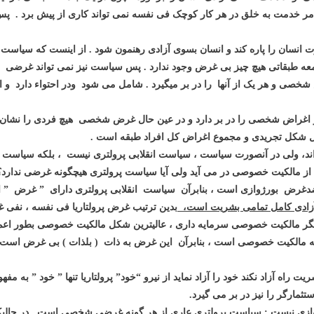
خدمت به خلق در هر کار کوچک فی نفسه نمی تواند کاری از پیش برد . پس
ت انسان
را پاره کند و
انسان بسوی آزادی رهنمون شود . از اینست که سیاس
امعه طبقاتی هیچ چیز بی غرض
وجود
ندارد . پس سیاست نیز نمی تواند غرضی
خصی و هر یک از آنها را در
بر میگیرد . شامل می شود
ودر احتواء دارد
و ا
راض شخصی را در بر دارد و در عین حال غرض شخصی هیچ فردی را نشان نمی
 شکل تجریدی و مجموع اغراض کل افراد طبقه است .
اند، ولی در آنصورت سیاست ، سیاست انقلابی پرولتری نیست ، بلکه سی
از مالکیت خصوصی در می آید ولی آیا سیاست پرولتری هیچگونه غرضی ندار
دغرض بورژوازی است ، بنابرآن سیاست انقلابی پرولتری دارای ” غرض ” ا
زادی کامل تمامی بشریت است،
بدین ترتیب غرض پرولتاریا فی نفسه ، نفی
 مالکیت خصوصی سرمایه داری ، عالیترین شکل مالکیت خصوصی بطور اعم 
ونه مالکیت خصوصی است ، بنابرآن این غرض به ذات ( بلذات ) بی غرض است ی
یت راه آزاد نکند خود را آزاد نماید از نیرو “خود” پرولتاریا تنها ” خود ” به
تثمارگر را نیز در بر می گیرد.
ژوازی نیست : سیاست پرولتری عاری از هر گونه غرضی شخصی است . در حالی