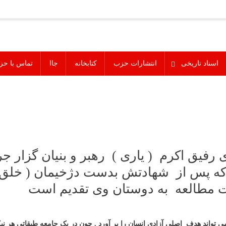
اسناد تاریخی
انتشارات حزب
کتابخانه
جاا
تماس با حز
فیق اکرم ( یاری ) رهبر و بنیان گزار جری
که پس از شهادتش بدست دژخیمان ( خلق و
 مطالعه به دوستان وی تقدیم است
می تواند هدف اصلی آزادی انسان را بر آورد . چون در یک جامعه طبقاتی 