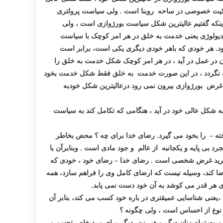
الکیت خصوصی در ساحه روبنا است . ولی سیاست پرولتری
. اینکه گفتیم عالیترین شکل سیاست بورژوازی است ، ولی
لوژی یعنی خدمت به خلق در هر امر کوچک با سیاست
ود. هر خودی که باهر خودی دیگری یکی است، برابر است
ن در عمل در آید ، در هر امر کوچک شکل خدمت به خلق را
درک نگردد ، در این صورت خدمت به خلق فقط شکل خدمت بخود
ه غرض بورژوازی بیرون نمی رود درعالیترین شکل خودبه
 شکل عالی خود در آید ، هنگامی که تکامل کند به سیاست
ه – را بخود می گیرد. رضای خدا برای چه ؟ محض بخاطر
بی پایه و یکجانبه از عالم و جود مادی است . وبنابرآن با
 تجرید غرض شخصی است . رضای خدا – رضای خود ، خودی که
ضا کند، وسیله نیست که ارضای کامل وی را فراهم سازد، همه
هر قدر می کوشد به آن خود دست نمی یابد.
،یعنی شناسایی عمیقتری در باره خود کسب می کند، بنابر آن
ق نوع از احساس است ، ولی چگونه ؟
بصورت تمام زنان دیگر و هر زن دیگر برای مرد خاص تجسم می