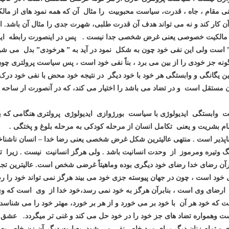
ی مقام ، جاه ، قدرت، سیاست محبوبیت را مثال آن که همه نمود های از م
ای آن کار کند و نه می تواند هدف آن قدرت طلبی، شهرت جدی را مثال آن باشد
الکیت خصوصی یعنی غرض شخصی جدا نیست . پس در اینصورت رابطه ایدیو
” است ولی این نفی خود چون به شکل نمود در آید به ” هرخودی” بدل می ش
نه جز خودی را از بین می برد ، بناً نفی خود است ، پس سیاست پرولتری چو
ین یگانگی و وابستگی هر خود با خود دیگر در نتیجه خود محض با نفی خود 
 آن مستقل است و در تضاد می باشد را اختیار می کند، که در آنصورت ار ساح
 وابستگی ایدیولوژی با سیاست بورژوازی ایدیولوژی پرولتری هنگامی که به
مام بشریت و یعنی تکامل انسان از مرحله کودکی به مرحله بلوغ و پختگی .
پذیر است . منتهی عالیترین شکل غرض شخصی یعنی رضا خدا – انسان ناشناخت
وتیره ومرموز از وحدت انسانیت باشد . ولی هرگز انسانیت نیست . زیرا تجرد 
نابرآن رضای خدا رضای خود دیگری بوده وماهیتاً غرضی شخص است. عالیترین
خود است ، چون در جهان پیوسته جزی خود می بیند هرگز نمی تواند خود را ر
رضای وی است ، بنابرآن هرگز به خود نمی رسد،خود خدا از وی است که وی 
 که خود هر آن با خود بر می خورد و از هر بر خورد، مهتر خود را می شناسد 
 است وهمواره تضاد های جز خود را در خود حل می کند و غنی تر میگردد. عش
 ی و تمام زنان دیگر برای مرد خاص نفی می شود- بعبارت دیگر آن زن خاص 