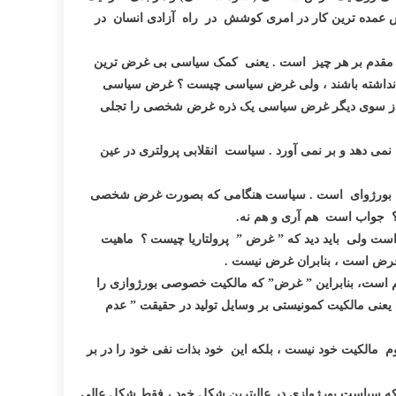
 عمده ترین کار در امری کوشش در راه آزادی انسان در
ت مقدم بر هر چیز است . یعنی کمک سیاسی بی غرض ترین
 نداشته باشند ، ولی غرض سیاسی چیست ؟ غرض سیاسی
ز سوی دیگر غرض سیاسی یک ذره غرض شخصی را تجلی
 دهد و بر نمی آورد . سیاست انقلابی پرولتری در عین
است بورژوای است . سیاست هنگامی که بصورت غرض شخصی
د؟ جواب است هم آری و هم نه.
ست ولی باید دید که ” غرض ” پرولتاریا چیست ؟ ماهیت
 غرض است ، بنابران غرض نیست .
است، بنابراین ” غرض” که مالکیت خصوصی بورژوازی را
عنی مالکیت کمونیستی بر وسایل تولید در حقیقت ” عدم
 مفهوم مالکیت خود نیست ، بلکه این خود بذات نفی خود را در بر
که سیاست بورژوازی در عالیترین شکل خود ، فقط شکل عالی