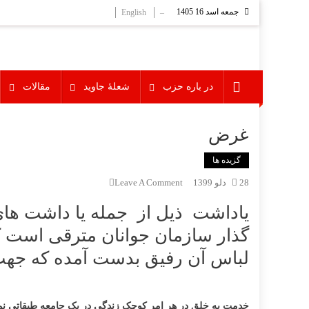
Ski
جمعه اسد 16 1405
English
–
t
conten
در باره حزب
شعلۀ جاوید
مقالات
غرض
گزیده ها
On
28 دلو 1399
Leave A Comment
غرض
یاداشت ذیل از جمله یا داشت های ر
گذار سازمان جوانان مترقی است 
لباس آن رفیق بدست آمده که جهت
خدمت به خلق در هر امر کوچک زندگی در یک جامعه طبقاتی ن