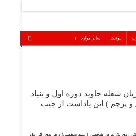
ب
پیوندها
سایر موارد
ان شعله جاوید دوره اول و بنیاد
 پرچم ) این یاداشت از جیب
هر نیکی روی یک غرض شخصی ( سود شخصی) و هر بدی اثر یک