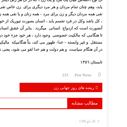
یابد، وهم چنان تمام مردان و هر مرد دیگری برای زن خاص نفی
نفی همه مردان دیگر و زن برای مرد – همه زنان و یا نفی همه
، کل باشد وکل در فرد تجسم یابد ، انسان بصورت تیوریک از خود
آنصورت است که ازدواج انسانی میگردد . بنابر آن عشق انسانی
تا هنگامی که مالکیت خصوصی
وجود دارد ، هر خود جزء خود دیگ
مستقل و غیر وابسته – خدا- ظهور می کند، بناً هنگامیکه ما
در آن هنگام سیاست و هم دولت و
هم خدا لغو می شود، یعنی 
تابستان ١٣٥٦
253
Post Views:
راهبری
ریشه های روز جهانی زن
نوشته
مطالب مشابه
28 دلو 1399