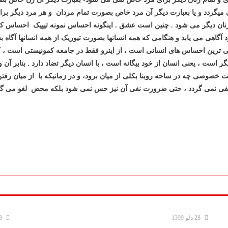
 میگردد و یا بعبارت دیگر آن مرد خاص بصورت تمام مردان و هر مرد دیگر بر
 زنان دیگر می شود . چنین است عشق . اینگونه احساس نمونه تیپیک احساس ک
 آگاهی می یابد و هنگامی که همه انسانها بصورت تیوریک از همه انسانها آگاه
 ترین احساس های انسانی است ، از اینرو فقط در جامعه کمونیستی است ، که 
ر است ، یعنی انسان از خود بیگانه است ، با انسان دیگر تضاد دارد
. بنابر آن
لیکیت خصوصی چه در ساحه
روبنا
بکلی از میان برود،
و در زمانیکه با
از میان رفتن
نفی نمی گردد
، حتی ضرورت نفی آن نیز حس نمی شود بلکه محض لغو می گر
28 دلو 1399
28 د