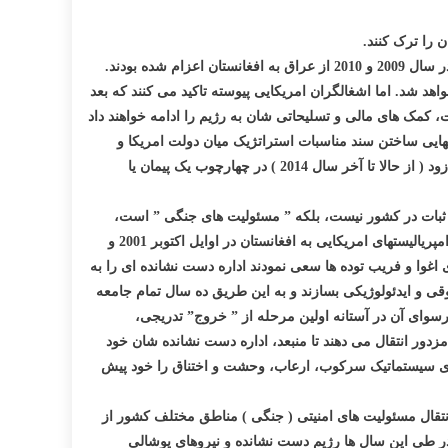
ط اشغالگران و رژیم دست نشانده، پروسه انتقال مسئولیت های امنیتی به نیروهای رژیم تا آخر سال 2014 تکمیل خواهد شد. اما اشغالگران امریکایی پیوسته تاکید می کنند که بعد
ت، کمک های مالی و تسلیحاتی شان به رژیم را ادامه خواهند داد
هایی ساختن سند مناسبات استراتژیک میان دولت امریکا و
رژیم دست نشانده، که موضوع محوری آن موجودیت پایگاه های نظامی دراز مدت امریکا در افغانستان است، میان آنها در جریان است و دیر یا زود ( از حالا تا آخر سال 2014 ) در چهارچوب یک پیمان یا
ثبات در کشور نیست، بلکه ” مسئولیت های جنگی ” است،
یعنی آن مسئولیتی که نیروهای متجاوز و اشغالگر امپریالیست از ده سال به اینطرف بر عهده داشته اند. تجاوز نظامی امپریالیستها تحت رهبری امپریالیستهای امریکایی به افغانستان در اوایل اکتوبر 2001 و
 اغوا و فریب توده ها سعی نمودند اداره دست نشانده ای را به
قی و ایدئولوژیکی بسازند و به این طریق ده سال تمام جامعه
رسوای آن در آستانه اولین مرحله از ” خروج” تدریجی،
زدور انتقال می دهند تا منبعد، اداره دست نشانده شان خود
 های سیستماتیک سرکوب، ارعاب، وحشت و اختناق را خود پیش
 انتقال مسئولیت های امنیتی ( جنگی ) مناطق مختلف کشور از
در طی این سال ها رژیم دست نشانده و نیروهای پوشالی