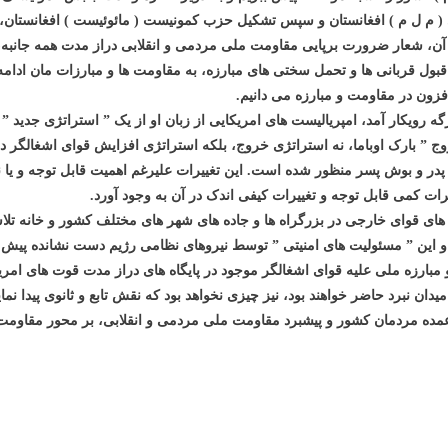
 م ل م ) افغانستان و سپس تشکیل حزب کمونیست ( مائوئیست ) افغانستان، یعنی
، شعار ضرورت برپایی مقاومت ملی مردمی و انقلابی دراز مدت همه جانبه، 
قبول قربانی ها و تحمل سختی های مبارزه، به مقاومت ها و مبارزات مان ادامه د
فزون در مقاومت و مبارزه می دانیم.
ویکار آمد، امپریالیست های امریکایی از زبان او از یک ” استراتژی جدید ” 
روج ” بارک اوباما، نه استراتژی خروج، بلکه استراتژی افزایش قوای اشغالگر 
 و بوش پسر منظور شده است. این تغییرات علیرغم اهمیت قابل توجه و یا ناچی
یرات کمی قابل توجه و تغییرات کیفی اندک در آن به وجود آورد.
حضور روزمره راهبندان های قوای خارجی در بزرگراه ها و جاده های شهر های مختلف کشور و خ
و این ” مسئولیت های امنیتی ” توسط نیروهای نظامی رژیم دست نشانده پیش ب
و مبارزه ملی علیه قوای اشغالگر موجود در پایگاه های دراز مدت قوت های امر
دان نبرد حاضر خواهند بود، نیز چیزی نخواهد بود که نقش تابع و ثانوی پیدا ن
مده مردمان کشور و پیشبرد مقاومت ملی مردمی و انقلابی، بر محور مقاومت 