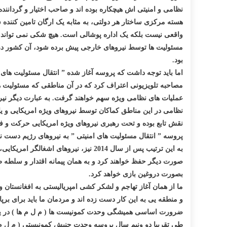
نظامی و امنیتی اش هیچکاره بوده اند و صاحب اختیار و گردانن
هسته مرکزی ساختار هر دولتی، به مثابه یک ارگان تامین کننده 
واقعی نیست بلکه یک اداره پوشالی است. هیچ شکی نمی تواند وج
مسئولیت ها توسط نیروهای خارجی پیش برده شود، آن کشور در وا
بود.
اما باید توجه داشت که پروسه آغاز شده ” انتقال مسئولیت های 
مصاحبه تلویزیونی اعتراف کرد که در آن مناطقی که مسئولیت های 
عملیات های نظامی ویژه سهم خواهند گرفت. به عبارت دیگر نی
نظامی در این مناطق کماکان توسط نیروهای ویژه امریکایی و یا
پروسه ” انتقال مسئولیت های امنیتی ” به نیروهای رژیم دست ن
به این ترتیب پس از سال 2014 نیز، نی
صورت دیگر حفظ خواهند کرد و به همان پیمانه اقتدار و سلطه طب
بصورت دروغین بازی خواهد کرد.
ما از همان آغاز تهاجم و لشکر کشی امپریالیستی به افغانستان 
و منطقه یی به این کار دست زده اند و مردمان ما باید برای ب
ضرورت اساسی همیشگی وحدت کمونیست ها ( م ل م ها ) در یک حز
طی تقریبا دو ونیم سال پروسه وحدت جنبش کمونیستی ( م ل م )