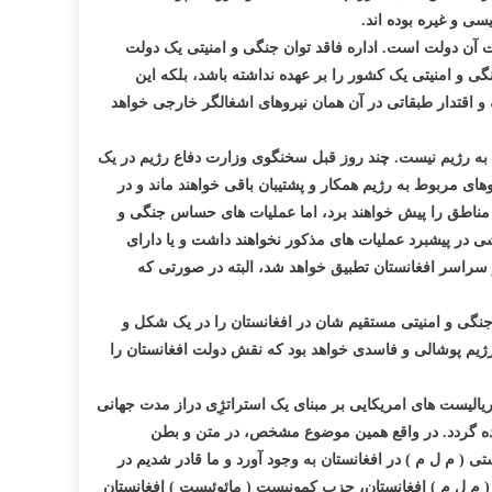
سی و غیره بوده اند.
ات آن دولت است. اداره فاقد توان جنگی و امنیتی یک دولت
 و امنیتی یک کشور را بر عهده نداشته باشد، بلکه این
و اقتدار طبقاتی در آن همان نیروهای اشغالگر خارجی خواهد
ا به رژیم نیست. چند روز قبل سخنگوی وزارت دفاع رژیم در یک
های مربوط به رژیم همکار و پشتیبان باقی خواهند ماند و در
مناطق را پیش خواهند برد، اما عملیات های حساس جنگی و
ی در پیشبرد عملیات های مذکور نخواهند داشت و یا دارای
بوده و تحت رهبری نیروهای ویژه امریکایی حرکت و فعالیت خواهند کرد. در واقع همین سیستم عملیاتی است که بعد از سال 2014 در سراسر افغانستان تطبیق خواهد شد، البته در صورتی که
ستان، نقش جنگی و امنیتی مستقیم شان در افغانستان را در یک شکل و
 رژیم پوشالی و فاسدی خواهد بود که نقش دولت افغانستان را
یالیست های امریکایی بر مبنای یک استراتژِی دراز مدت جهانی
ماده گردد. در واقع همین موضوع مشخص، در متن و بطن
 م ل م ) در افغانستان به وجود آورد و ما قادر شدیم در
 م ل م ) افغانستان، حزب کمونیست ( مائوئیست ) افغانستان