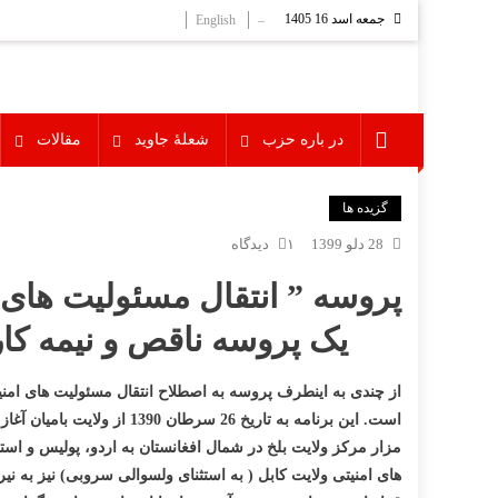
Ski
جمعه اسد 16 1405
English
–
t
conten
در باره حزب
شعلۀ جاوید
مقالات
گزیده ها
برای
28 دلو 1399
۱ دیدگاه
پروسه ” انتقال مسئولیت های 
یک
پروسه ناقص و نیمه کا
از چندی به اینطرف پروسه به اصطلاح انتقال مسئولیت های امنیت
است. این برنامه به تاریخ
مزار مرکز ولایت بلخ در شمال افغانستان به اردو، پولیس و ا
های امنیتی ولایت کابل ( به استثنای ولسوالی سروبی) نیز به نیر