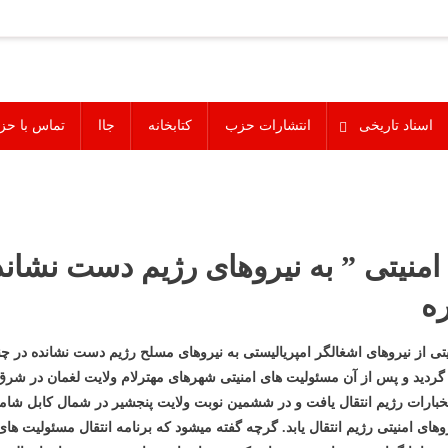
اسناد تاریخی
انتشارات حزب
کتابخانه
جاا
تماس با حز
امنیتی ” به نیروهای رژیم دست نشاند
ره
ی از نیروهای اشغالگر امپریالیستی به نیروهای مسلح رژیم دست نشانده در چند
 26 سرطان 1390 از ولایت بامیان آغاز گردید و پس از آن مسئولیت های امنیتی شهرهای مهترلام و
ستخبارات رژیم انتقال یافت و در ششمین نوبت ولایت پنجشیر در شمال کابل شا
وهای امنیتی رژیم انتقال یابد. گرچه گفته میشود که برنامه انتقال مسئولیت های