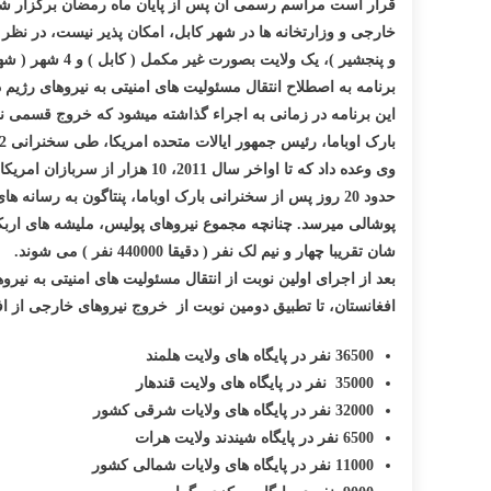
قرار است مراسم رسمی آن پس از پایان ماه رمضان برگزار شود، 
خارجی و وزارتخانه ها در شهر کابل، امکان پذیر نیست، در نظ
و پنجشیر )، یک ولایت بصورت غیر مکمل ( کابل ) و 4 شهر ( شهر مهترلام مرکز ولایت
برنامه به اصطلاح انتقال مسئولیت های امنیتی به نیروهای رژی
این برنامه در زمانی به اجراء گذاشته میشود که خروج قسمی ن
وی وعده داد که تا اواخر سال 2011، 10 هزار از سربازان امریکایی مستقر در افغانستان را از این کشور خارج میسازد.
شان تقریبا چهار و نیم لک نفر ( دقیقا 440000 نفر ) می شوند.
افغانستان، تا تطبیق دومین نوبت از خروج نیروهای خارجی از افغانستان در سال 2012، به ترتیب ذیل در پایگاه های شان مستقر خواهند بود و وظایف 
36500 نفر در
پایگاه های
ولایت هلمند
35000 نفر در پایگاه های ولایت قندهار
32000 نفر در پایگاه های ولایات شرقی کشور
6500 نفر در پایگاه شیندند ولایت هرات
11000 نفر در پایگاه های ولایات شمالی کشور