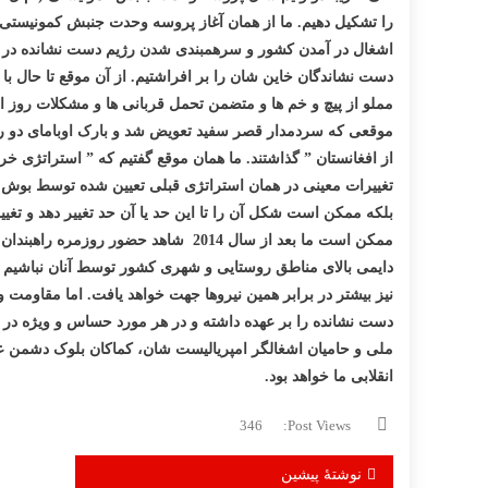
را تشکیل دهیم. ما از همان آغاز پروسه وحدت جنبش کمونیستی (
اشغال در آمدن کشور و سرهمبندی شدن رژیم دست نشانده در آن
دست نشاندگان خاین شان را بر افراشتیم. از آن موقع تا حال با 
مملو از پیچ و خم ها و متضمن تحمل قربانی ها و مشکلات روز ا
موقعی که سردمدار قصر سفید تعویض شد و بارک اوبامای دو رگه ر
از افغانستان ” گذاشتند. ما همان موقع گفتیم که ” استراتژی خ
تغییرات معینی در همان استراتژی قبلی تعیین شده توسط بوش پدر
بلکه ممکن است شکل آن را تا این حد یا آن حد تغییر دهد و تغی
ممکن است ما بعد از سال 2014 شاهد 
دایمی بالای مناطق روستایی و شهری کشور توسط آنان نباشیم 
نیز بیشتر در برابر همین نیروها جهت خواهد یافت. اما مقاومت 
دست نشانده را بر عهده داشته و در هر مورد حساس و ویژه در می
ملی و حامیان اشغالگر امپریالیست شان، کماکان بلوک دشمن ع
انقلابی ما خواهد بود.
346
Post Views:
راهبری
نوشتهٔ پیشین