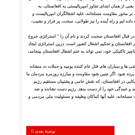
 از همان ابتدای تجاوز امپریالیستی به افغانستان، به
بر محور مقاومت مسلحانه، علیه اشغالگران امپریالیست و
اده ایم و راه آینده را نیز طولانی، سخت، پر فراز و نشیب،
در قبال افغانستان صحبت کردند و نام آن را ” استراتژی خروج
در افغانستان و تحکیم اشغال کشور است. درین استراتژی ایجاد
ز تاکتیکی خود، نمی تواند به ختم اشغال افغانستان بینجامد،
انه تلاشی ها و بمباران های قتل عام کننده یومیه و حملات دد منشانه
رده شود. اگر چنین شود مقاومت و مبارزه روزمره مردمان ما
یکایی در افغانستان، که نقش حامی و پشتیبان مستقیم رژیم
ماید و عمدگی خود را از دست بدهد. رژیم دست نشانده و ضد
مسلحانه، علیه آنها کماکان وظیفه و مسئولیت ملی مردمی و
نوشتهٔ بعدی