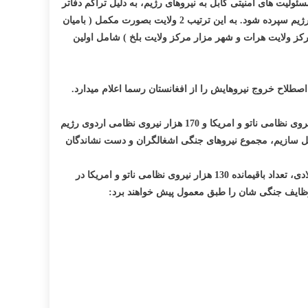
یت های امنیتی کابل به نیروهای رژیم، به دلیل تراکم دفاتر
ژیم سپرده شود. به این ترتیب
2
ولایت بصورت مکمل ( بامیان
کز ولایت هرات و شهر مزار مرکز ولایت بلخ ) شامل اولین
 ایالات متحده امریکا، طی سخنرانی 22 جون 2011 خویش از پنتاگون، اعلام نموده بود که اواسط جولای 2011 روند به اصطلاح خروج نیروهایش را از افغانستان رسما اعلام میدارد.
حدود 20 روز پس از سخنرانی بارک اوباما، پنتاگون به رسانه های خبری جهان اطلاع داد که تعداد کلی نیروهای شان در افغانستان به 140 هزار نیروی نظامی ناتو و امریکا و 170 هزار نیروی نظامی اردوی رژیم
خبارات رژیم پوشالی ( تقریبا 130000 نفر ) را هم در این مجموعه شامل سازیم، مجموع نیروهای جنگی اشغالگران و دست نشاندگان
بعد از اجرای اولین نوبت از انتقال مسئولیت های امنیتی به نیروهای داخلی و خروج 10 هزار سرباز امریکائی از افغانستان تا ختم سال جاری میلادی، تعداد باقیمانده 130 هزار نیروی نظامی ناتو و امریکا در