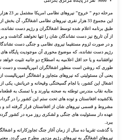
9000 نفر در پایگاه مرکزی بگرامی
مرحله دوم ” خروج” نیروهای نظامی امریکا مشتمل بر 23 هزار سرباز جنگی امریکایی از افغانستان است که باید الی اخیر سال 2012 افغانستان را ترک کنند.
این مجموع 33 هزار نفری نیروهای نظامی اشغالگر، آن بخش از سربازان امریکائی را در بر میگیرد که بر حسب استراتیژی جنگی بارک اوباما در سال 2009 و 2010 از عراق به افغانستان اعزام شده بودند.
از آن تاریخ نیز دست نشاندگان شان را تنها نخواهند گذاشت و بر
و در صورت لزوم مستقیما نیروی نظامی و جنگی دست نشاندگان شا
توافقنامه و یا حد اقل اعلامیه به اصطلاح دو جانبه تثبیت خواهد 
طوری که روشن است منظور اشغالگران امپریالیست و دست نشان
اشغال این کشور، با لجام گسیختگی وقیحانه و عریانش، یکی از ب
مثابه نقاب مندرس توطئه به صحنه بیاورند و با تمسک به قطعنا
بلاکشیده افغانستان و توده های تحت ستم این کشور را در گرداب
مشروط و قسمی نیروهای شان از افغانستان قرار گرفته اند و به 
عهده دار مسئولیت های جنگی و لشکری روز مره در کشور گردد و
ببرد.
با گذشت تقریبا ده سال از زمان آغاز جنگ تجاوزکارانه و اشغال
نیروهای اشغالگر به نیروهای رژیم مزدور مطرح می گردد. معنی