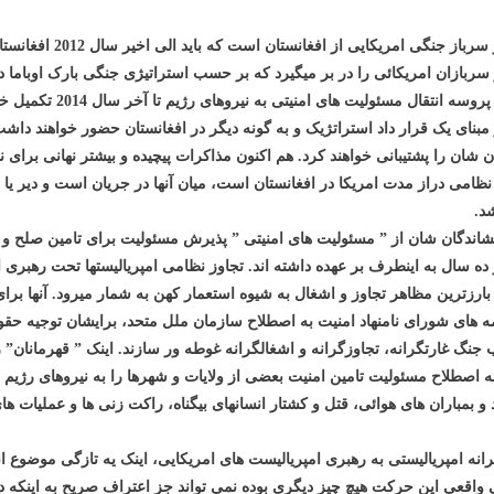
طبق برنامه اعلام شده توس
 مبنای یک قرار داد استراتژیک و به گونه دیگر در افغانستان حضور خواهند داش
ن را پشتیبانی خواهند کرد. هم اکنون مذاکرات پیچیده و بیشتر نهانی برای ن
شد.
دگان شان از ” مسئولیت های امنیتی ” پذیرش مسئولیت برای تامین صلح و 
ارزترین مظاهر تجاوز و اشغال به شیوه استعمار کهن به شمار میرود. آنها برای
مه های شورای نامنهاد امنیت به اصطلاح سازمان ملل متحد، برایشان توجیه حقو
 جنگ غارتگرانه، تجاوزگرانه و اشغالگرانه غوطه ور سازند. اینک ” قهرمانان” 
اصطلاح مسئولیت تامین امنیت بعضی از ولایات و شهرها را به نیروهای رژیم م
 بمباران های هوائی، قتل و کشتار انسانهای بیگناه، راکت زنی ها و عملیات
گرانه امپریالیستی به رهبری امپریالیست های امریکایی، اینک یه تازگی موضوع
 واقعی این حرکت هیچ چیز دیگری بوده نمی تواند جز اعتراف صریح به اینکه 