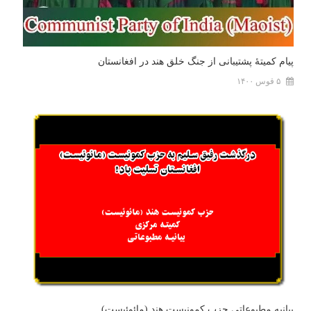
پیام کمیتۀ پشتیبانی از جنگ خلق هند در افغانستان
۵ قوس ۱۴۰۰
بیانیه مطبوعاتی حزب کمونیست هند (مائوئیست)