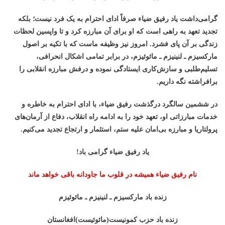
گرامی‌داشت یاد رفیق ضیاء صرفاً ادای احترام به یک فرد نیست؛ بلکه
تجدید تعهد به راهی است که او برای آن مبارزه کرد و تا واپسین لحظات
زندگی بر آن پای فشرد. امروز نیز وظیفه
ما
ست که با تکیه بر اصول
مارکسیزم ـ لنینیزم ـ مائوئیزم، در برابر تمامی اشکال انحرافی،
تسلیم‌طلبی و سازش‌کاری ایستادگی نموده و درفش مبارزه انقلابی را
برافراشته نگه داریم.
در ششمین سالگرد درگذشت رفیق ضیاء، با ادای احترام به خاطره و
خدمات مبارزاتی او، تعهد خود را به ادامه راه انقلاب، دفاع از آرمان‌های
پرولتاریا و مبارزه بی‌امان علیه ستم، استثمار و ارتجاع تجدید می‌کنیم
.
یاد رفیق ضیاء گرامی باد
!
نام رفیق ضیاء همیشه در قلوب ما جاودانه باقی خواهد ماند
زنده باد مارکسیزم ـ لنینیزم ـ مائوئیزم
زنده باد حزب کمونیست(مائوئیست)افغانستان