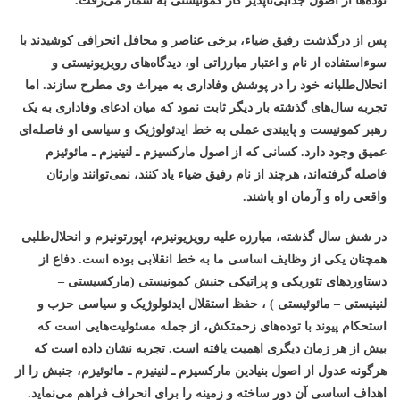
پس از درگذشت رفیق ضیاء، برخی عناصر و محافل انحرافی کوشیدند با
سوءاستفاده از نام و اعتبار مبارزاتی او، دیدگاه‌های رویزیونیستی و
انحلال‌طلبانه خود را در پوشش وفاداری به میراث وی مطرح سازند. اما
تجربه سال‌های گذشته بار دیگر ثابت نمود که میان ادعای وفاداری به یک
رهبر کمونیست و پایبندی عملی به خط ایدئولوژیک و سیاسی او فاصله‌ای
عمیق وجود دارد. کسانی که از اصول مارکسیزم ـ لنینیزم ـ مائوئیزم
فاصله گرفته‌اند، هرچند از نام رفیق ضیاء یاد کنند، نمی‌توانند وارثان
واقعی راه و آرمان او باشند
.
در شش سال گذشته، مبارزه علیه رویزیونیزم، اپورتونیزم و انحلال‌طلبی
همچنان یکی از وظایف اساسی ما به خط انقلابی بوده است. دفاع از
دستاوردهای تئوریکی و پراتیکی جنبش کمونیستی (مارکسیستی –
لنینیستی – مائوئیستی ) ، حفظ استقلال ایدئولوژیک و سیاسی حزب و
استحکام پیوند با توده‌های زحمتکش، از جمله مسئولیت‌هایی است که
بیش از هر زمان دیگری اهمیت یافته است
.
تجربه نشان داده است که
هرگونه عدول از اصول بنیادین مارکسیزم ـ لنینیزم ـ مائوئیزم، جنبش را از
اهداف اساسی آن دور ساخته و زمینه را برای انحراف فراهم می‌نماید
.