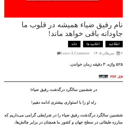
نام رفیق ضیاء همیشه در قلوب ما
جاودانه باقی خواهد ماند!
اطلاعیه
اعلامیه ها
خانه
On
۲ سرطان ۱۴۰۵
Leave A Comment
نام
۵۲۵ واژه، ۳ دقیقه زمان خواندن.
رفیق
ضیاء
فایل PDF
دریافت
همیشه
در
در ششمین سالگرد درگذشت رفیق ضیاء؛
قلوب
ما
راه او را با استواری بیشتری ادامه دهیم!
جاودانه
باقی
ششمین سالگرد درگذشت رفیق ضیاء را در شرایطی گرامی می‌داریم که
خواهد
مبارزه طبقاتی در سطح جهان و کشور ما همچنان در برابر چالش‌ها،
ماند!