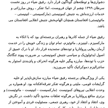
دشواری‌ها و توطئه‌های گوناگون قرار دارد. رفیق ضیاء در
روز
نخست
سرطان
۱۳۹۹
چشم از جهان فروبست، اما؛ تفکر ، روش مبارزاتی و
خدمات ارزنده‌اش به جنبش کمونیستی (مارکسیستی – لنینیستی –
مائوئیستی) افغانستان همچنان الهام‌بخش جنبش انقلابی افغانستان می
باشد.
رفیق ضیاء از جمله کادرها و رهبران برجسته‌ای بود که با اتکاء به
مارکسیزم ـ لنینیزم ـ مائوئیزم، تمام توان و زندگی خویش را در خدمت
آرمان رهایی پرولتاریا و توده‌های ستمدیده قرار داد. او با درک عمیق از
اصول ایدئولوژیک و سیاسی جنبش کمونیستی، بر ضرورت پیوند تنگاتنگ
حزب با توده‌ها، مبارزه پیگیر علیه هرگونه انحراف و پای‌بندی استوار به
سانترالیزم دموکراتیک تأکید می‌ورزید
.
یکی از ویژگی‌های برجسته رفیق ضیاء مبارزه سازش‌ناپذیر او علیه
گرایشات قومی، ملیتی و هرگونه تفکر تفرقه‌افکنانه بود. او همواره بر
وحدت انقلابی نیروهای کمونیست (مارکسیست – لنینیست – مائوئیست) و
برتری منافع پرولتاریا بر هرگونه تعلقات محدود تأکید داشت. در نگرش
وی، انتقاد و انتقاد از خود، رهبری جمعی، مسئولیت فردی و آموختن از
توده‌ها از اصول جدایی‌ناپذیر کار کمونیستی به شمار می‌رفت
.