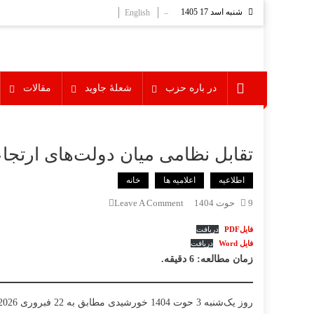
Ski
شنبه اسد 17 1405
English
–
t
conten
در باره حزب
شعلۀ جاوید
مقالات
تقابل نظامی میان دولت‌های ارتج
اطلاعیه
اعلامیه ها
خانه
On
9 حوت 1404
Leave A Comment
تقابل
فایلPDF
دریافت
نظامی
فایل Word
دریافت
میان
زمان مطالعه: 6 دقیقه.
دولت‌های
ارتجاعی
امارت