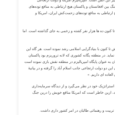
ر این آتش است. امپریالیزم امریکا و دولت ارتجاعی
گ بین افغانستان و پاکستان هیچ ارتباطی به منافع توده‌های
ارتباطی به منافع توده‌های زحمت‌کش ایران، امریکا و
ا کنون ده ها هزار نفر کشته و زخمی به جای گذاشته است. اما
 تا کنون با بنیادگرایی اسلامی رشد نموده است. هر گاه این
نماید. در منطقه یگانه کشوری که لانه تروریزم بود پاکستان
مین بنیاد گرایی دامن خورده است. از سال 1357 خورشیدی به این سو پاکستان به عنوان پایگاه امپریالیزم در منطقه نقش بازی نموده است
 دو دولت ارتجاعی جانب اسلام آباد را گرفته و در بیانیۀ
عاده ای داریم. »
تراتژیک خود در نظر می‌گیرد و از دیدگاه سرمایه‌داری
د، ازین خاطر است که امریکا منافع خویش را درین جنگ