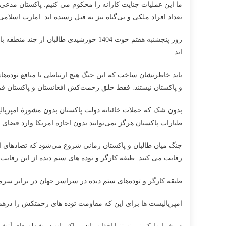
اسلامی
ما این عملیات جنایت کارانه را محکوم می کنیم. پاکستان مدعی
افغانستان
تعداد افراد ملکی و بی‌گناه نیز به قتل رسیده اند. امارت اسل
و
جمهوری
اسلامی
اند.
پاکستان
باید خاطرنشان ساخت که این جنگ هیچ ارتباطی با منافع توده‌ها
و پاکستان نیستند. فقط خلق زحمت‌کش افغانستان و پاکستان قر
بدون شک که حملات خائنانه دولت پاکستان بدون مشورۀ امپریالی
طیارات پاکستان هرگز نمی‌توانند بدون اجازه امریکا وارد فضای ا
جنگ میان طالبان و پاکستان زمانی شروع می‌شود که تضادهای ا
رقابت می کنند. طبقه کارگر و توده های ستم دیده از این رقا
طبقه کارگر و توده‌های ستم دیده در سراسر جهان در برابر سرمای
امپریالیست ها برای این که مقاومت توده های زحمتکش را درهم شک