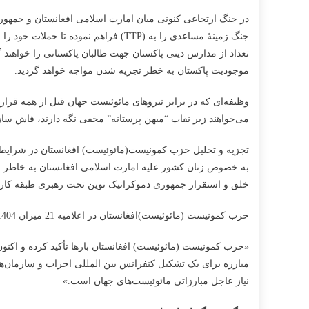
جنگ زمینۀ مساعدی را به (TTP) فراهم
تعداد از مدارس دینی پاکستان جهت طالبان پاکستانی را خواهند 
موجودیت پاکستان به خطر تجزیه شدن مواجه خواهد گردید.
وظیفه‌ای که در برابر نیروهای مائوئیست جهان قبل از همه قرار
می‌خواهند زیر نقاب “میهن پرستانه” مخفی نگه دارند، فاش ساز
تجزیه و تحلیل حزب کمونیست(مائوئیست) افغانستان در شرایط ک
به خصوص زنان کشور علیه امارت اسلامی افغانستان به خاطر سرن
خلق و استقرار جمهوری دموکراتیک نوین تحت رهبری طبقه کارگ
حزب کمونیست (مائوئیست)افغانستان در اعلامیه 21 میزان 1404 خورشیدی مطابق 12 اکتبر 2025 میلادی در باره «حملات هوایی پاکستان به افغانستان» بر این موضوع چنین تاکید ورزید:
«حزب کمونیست (مائوئیست) افغانستان بارها تأکید کرده و اکنون
مبارزه برای یک تشکیل کنفرانس بین المللی احزاب و سازمان‌های 
نیاز عاجل مبارزاتی مائوئیست‌های جهان است.»