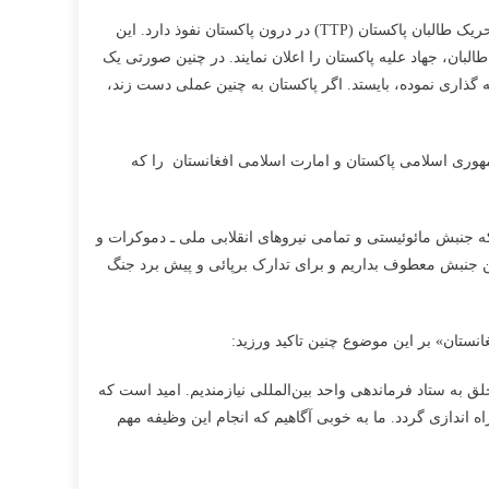
در جنگ ارتجاعی کنونی میان امارت اسلامی افغانستان و جمهوری اسلامی پاکستان، طالبان قدرت مانور در درون خاک پاکستان را دارند. زیرا تحریک طالبان پاکستان (TTP) در درون پاکستان نفوذ دارد. این
رود که طالبان، جهاد علیه پاکستان را اعلان نمایند. در چنین صورتی یک
 گذاری نموده، بایستد. اگر پاکستان به چنین عملی دست زند،
مهوری اسلامی پاکستان و امارت اسلامی افغانستان را که
 جنبش مائوئیستی و تمامی نیروهای انقلابی ملی ـ دموکرات و
ین جنبش معطوف بداریم و برای تدارک برپائی و پیش برد جنگ
ق به ستاد فرماندهی واحد بین‌المللی نیازمندیم. امید است که
ه اندازی گردد. ما به خوبی آگاهیم که انجام این وظیفه مهم