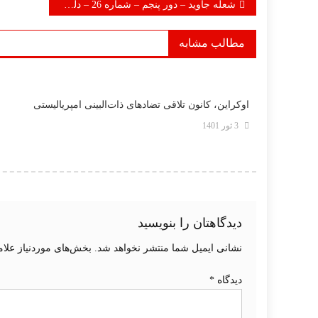
راهبری
شعله جاوید – دور پنجم – شماره 26 – دلو 1404
نوشته
مطالب مشابه
اوکراین، کانون تلاقی تضادهای ذات‌البینی امپریالیستی
3 ثور 1401
دیدگاهتان را بنویسید
نشانی ایمیل شما منتشر نخواهد شد.
بخش‌های موردنیاز علام
دیدگاه
*