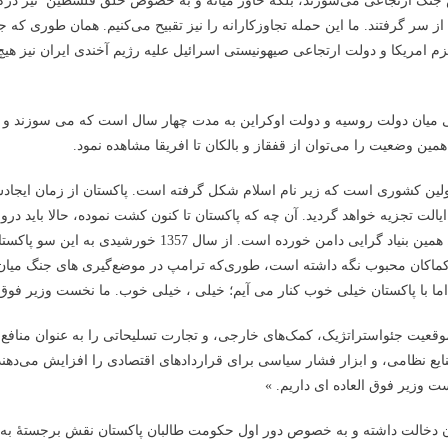
ش جنگ ارتجاعی می‌سوزند، بلکه خاور میانه و به خصوص خلق فلسطین نیز درگی
 سر گرفتند. ما این حمله تجاوزکارانه را نیز تقبیح می‌کنیم. همان طوری که جن
 امریکا و دولت ارتجاعی صیهونیستی اسرائیل علیه رژیم آخندی ایران نیز هیچ 
اعی میان دولت روسیه و دولت اوکراین به مدت چهار سال است که می سوزند و ت
همین وضعیت را می‌توان از قفقاز و بالکان تا افریقا مشاهده نمود.
 اولین کشوری است که زیر نام اسلام شکل گرفته است. پاکستان از زمان ایجادش
ایالت تجزیه خواهد گردید. آن چه که پاکستان تا کنون کشت نموده، حالا باید درو 
است. تشدید تضادها در کشمیر میان پاکستان و هندوستان توسط ه
کماکان محبوب نگه داشته است، طوری‌که ترامپ در موضع‌گیری های جنگ میان این
 با پاکستان خیلی خوب کنار می آیم؛ خیلی ، خیلی خوب. ما نخست وزیر فوق ال
عیت جئواستراتژیک، کمک‌های خارجی، و تجارت تسلیحاتی را به عنوان منافع اس
ایع نظامی، و ابزار فشار سیاسی برای قراردادهای اقتصادی را افزایش می‌دهن
 وزیر فوق العاده ای داریم. »