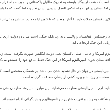
 است که هفت اردوگاه وابسته به تحریک طالبان پاکستانی را مورد حمله قرار د
امی افغانستان در این حمله عکس العمل شدیدی نشان نداد و فقط گفت که ما پاسخ
ی زحمتکش افغانستان و پاکستان ندارد، بلکه جنگی است میان دو دولت ارتجاعی.
بانی این جنگ ارتجاعی اند.
زم امریکا و حامی اصلی پاکستان یعنی دولت انگلیس صورت نگرفته است. زیرا ف
فغانستان شوند. امپریالیزم امریکا در این جنگ فقط منافع خود را جستجو می‌کند و
مپریالیستی در جهان در حال تشدید شدن می باشد. بر همه‌گان مشخص است که ا
بت سخت در رنج اند و بهره کشی از ایشان مضاعف گردیده است.
ه داری ـ امپریالیستی مقاومت می‌نمایند. این مبارزات نیازمند سازمان دهی مج
نند، به رشد و تقویت شئونیزم و ناسیونالیزم و بنیادگرائی اقدام نموده اند. 