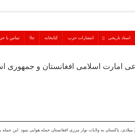
اسناد تاریخی
انتشارات حزب
کتابخانه
جاا
تماس با حز
اعی امارت اسلامی افغانستان و جمهوری اس
روز یک‌شنبه 3 حوت 1404 خورشیدی مطابق به 22 فبروری 2026 میلادی، پاکستان به ولایات نوار مرزی افغانستان حم