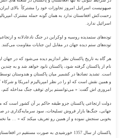
در شرایط کنونی نه تنها افغانستان و پاکستان در شعله های آت
صیهونیست اسرائیل امروز تجاوزات خود را مشترکاً بالای ایران از
زحمت‌کش افغانستان ندارد به همان گونه حمله مشترک امپریالیزم
اسرائیل ندارد.
توده‌های ستمدیده روسیه و اوکراین در جنگ نادعادلانه و ارتج
توده‌های ستم دیده جهان در مقابل این جنایات مقاومت می‌کنند. 
هر گاه به تاریخ پاکستان نظر اندازیم دیده می‌شود که در جهان
نام از پاکستان گرفته شود، پاکستان نابود خواهد شد و به چندین 
و همین نقش است که او را در نظر امپریالیزم امریکا و شرکاء 
امروزی اش گفت: « می‌توانستم برای توقف جنگ مداخله کنم، اما
دولت ارتجاعی پاکستان جزو طبقه‌ حاکم بر آن کشور است که موق
جهانی، جنگ‌ها بازار فروش تسلیحات، سود سرمایه‌گذاری در صن
بخوبی سنجش نموده و از همین رو تعریف میکند که « … ما نخست
پاکستان از سال 1357 خورشیدی به صورت مستقیم در افغانستان دخالت داشته و به خصوص دور اول حکومت طالبان پاکستان نقش برجستۀ به تربیت و رهنمائی طالبان در امر کشور داری داشت.