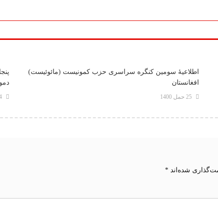
اطلاعیۀ سومین کنگره سراسری حزب کمونیست (مائوئیست)
پنجا
افغانستان
دموک
25 حمل 1400
14 می
ت‌گذاری شده‌اند
*