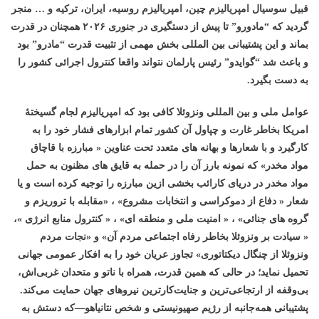
قبیل سوسیال امپریالیزم چین، امپریالیزم روسیه، ایران، ترکیه و … منجر
گردید که “مادورو” تا پیش از دستگیری در جنوری ۲۰۲۶ همچنان در قدرت
بماند و این پشتیبانی بین المللی بخش مهمی از تثبیت قدرت “مادرو” بود
و باعث شد “گوایدو” رئیس پارلمان نتواند واقعا کنترول اجرائی کشور را
به دست بگیرد.
عوامل ملی و بین المللی ونزوئلا کافی بود که امپریالیزم لجام گسیختۀ
امریکا بخاطر غارت و چپاول آن کشور تمام ابزارهای فشار خود را به
کارگیرد و با شعارها و بهانه های متعدد تحت عناوین « مبارزه با قاچاق
مواد مخدر» که نمونه بارز آن را در حمله به قایق های مظنون به حمل
مواد مخدر در دریای کارائب بخشی ازین مبارزه را توجیه کرده است و یا
شعار « دفاع از دموکراسی و انتخابات مشروع» ، «مقابله با تروریزم و
گروه های جنائی» ، « امنیت ملی و منطقه ای» ، « کنترول منابع انرژی »،
« سیادت بر ونزوئلا بخاطر رفاه اجتماعی مردم آن» و «نجات مردم
ونزوئلا از چنگال دیکتاتوری» تجاوز عریان خود را به افکار عمومی جهانی
تحمیل نماید؛ در حالی که همین قدرت، همراه با ناتو و متحدان غربی‌اش،
بی‌وقفه از ارتجاعی‌ترین و جنایت‌کارترین نیروهای جهان حمایت می‌کند.
پشتیبانی همه‌جانبه از رژیم صهیونیستی و شخص نتانیاهو—که دستش به