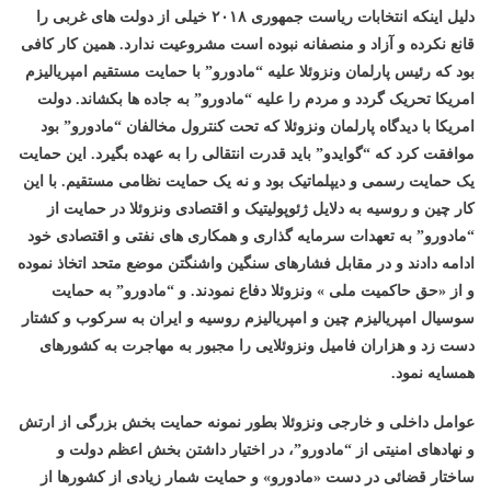
دلیل اینکه انتخابات ریاست جمهوری ۲۰۱۸ خیلی از دولت های غربی را
قانع نکرده و آزاد و منصفانه نبوده است مشروعیت ندارد. همین کار کافی
بود که رئیس پارلمان ونزوئلا علیه “مادورو” با حمایت مستقیم امپریالیزم
امریکا تحریک گردد و مردم را علیه “مادورو” به جاده ها بکشاند. دولت
امریکا با دیدگاه پارلمان ونزوئلا که تحت کنترول مخالفان “مادورو” بود
موافقت کرد که “گوایدو” باید قدرت انتقالی را به عهده بگیرد. این حمایت
یک حمایت رسمی و دیپلماتیک بود و نه یک حمایت نظامی مستقیم. با این
کار چین و روسیه به دلایل ژئوپولیتیک و اقتصادی ونزوئلا در حمایت از
“مادورو” به تعهدات سرمایه گذاری و همکاری های نفتی و اقتصادی خود
ادامه دادند و در مقابل فشارهای سنگین واشنگتن موضع متحد اتخاذ نموده
و از «حق حاکمیت ملی » ونزوئلا دفاع نمودند. و “مادورو” به حمایت
سوسیال امپریالیزم چین و امپریالیزم روسیه و ایران به سرکوب و کشتار
دست زد و هزاران فامیل ونزوئلایی را مجبور به مهاجرت به کشورهای
همسایه نمود.
عوامل داخلی و خارجی ونزوئلا بطور نمونه حمایت بخش بزرگی از ارتش
و نهادهای امنیتی از “مادورو”، در اختیار داشتن بخش اعظم دولت و
ساختار قضائی در دست «مادورو» و حمایت شمار زیادی از کشورها از