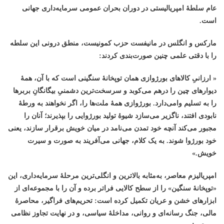
عام سلطهٔ امپریالیستی در دوران بحران عمومی سرمایه‌داری جهانی
انترناسیونالیستی
است
.
مارکس و انگلس در مانیفست حزب کمونیست، منطق درونی این سلطه
را با دقتی علمی چنین صورت‌بندی کردند
:
« ارزانیِ کالاهای بورژوازی همان توپخانهٔ سنگینی است که با آن، همهٔ
دیوارهای چین را درهم می‌کوبد و سرسخت‌ترین دشمنیِ بیگانگانِ بربرها
را به تسلیم وامی‌دارد. بورژوازی همهٔ ملت‌ها را، اگر نخواهند به ورطهٔ
نابودی افتند، ناگزیر می‌سازد شیوهٔ تولید بورژوایی را بپذیرند؛ آنان را
مجبور می‌کند آنچه خود تمدن می‌نامد در میان خویش برقرار سازند، یعنی
خود بورژوا شوند. به یک کلام، جهانی می‌آفریند به صورت و سیرت
خویش
.
»
امپریالیزم معاصر، به‌مثابه بالاترین و انگلی‌ترین مرحلهٔ سرمایه‌داری، این
«توپخانهٔ سنگین» را از سطح کالایی فراتر برده و آن را با مجموعه‌ای از
ابزارهای خشن و عریان تکمیل کرده است: تحریم‌های فراگیر، محاصرهٔ
مالی، جنگ رسانه‌ای و روانی، مداخلهٔ سیاسی، و در نهایت تجاوز نظامی