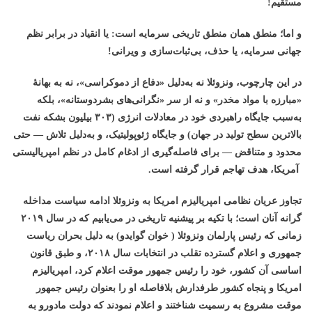
مستقیم!
و اما؛ منطق همان منطق تاریخی سرمایه است
:
یا انقیاد در برابر نظم
جهانی سرمایه، یا حذف، بی‌ثبات‌سازی و ویرانی!
در این چارچوب، ونزوئلا نه به‌دلیل «دفاع از دموکراسی»، نه به بهانهٔ
«مبارزه با مواد مخدر» و نه از سر «نگرانی‌های بشردوستانه»، بلکه
به‌سبب جایگاه راهبردی خود در معادلات انرژی
(۳۰۳ بیلیون بشکه نفت
بالاترین سطح تولید در جهان)
و جایگاه ژئوپولیتیک، و به‌دلیل تلاش
—
حتی
محدود و متناقض — برای فاصله‌گیری از ادغام کامل در نظم امپریالیستی
آمریکا
، هدف تهاجم قرار گرفته است.
تجاوز عریان نظامی امپریالیزم امریکا به ونزوئلا ادامه سیاست مداخله
گرانه آنان است؛ با تکیه بر پیشنیه تاریخی در می‌یابیم که در سال ۲۰۱۹
زمانی که رئیس پارلمان ونزوئلا ( خوان گوایدو) به دلیل بحران ریاست
جمهوری و اعلام گسترده تقلب در انتخابات سال ۲۰۱۸، و طبق قانون
اساسی آن کشور، خود را رئیس جمهور موقت اعلام کرد، امپریالیزم
امریکا و پنجاه کشور طرفدارش بلافاصله او را بعنوان رئیس جمهور
موقت مشروع به رسمیت شناختند و اعلام نمودند که دولت مادورو به