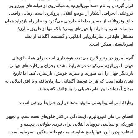
قرار گیرد، یا به نام «ضدامپریالیزم» به دنباله‌روی از دولت‌های بورژوایی
فروغلتد، انحرافی آشکار از موضع انقلابی پرولتری است. رهایی واقعی
خلق ونزوئلا نه از مسیر مداخلهٔ خارجی می‌گذرد و نه از راه بازتولید همان
مناسبات سرمایه‌دارانه با چهره‌ای بومی؛ بلکه تنها از طریق مبارزهٔ
مستقل طبقاتی، سازمان‌یابی انقلابی و گسست آگاهانه از نظم
امپریالیستی ممکن است
.
آنچه امروز در ونزوئلا رخ می‌دهد، هوشداری است برای همهٔ خلق‌های
جهان. امپریالیزم می‌کوشد در شرایط تشدید بحران و رقابت‌های جهانی،
بار دیگر جهان را «به صورت و سیرت خویش» بازسازی کند. اما تاریخ
نشان داده است که هر جا توده‌ها آگاهانه، سازمان‌یافته و با افق انقلابی به
میدان آمده‌اند، این نظم تحمیلی را به چالش کشیده‌اند
.
وظیفهٔ انترناسیونالیستی مائوئیست‌ها در این شرایط روشن است:
افشای بی‌امان امپریالیزم، ایستادگی در کنار خلق‌های تحت ستم، و تجهیز
تئوریکی و سیاسی نیروهای انقلابی برای نبردی طولانی، پیچیده و
اجتناب‌ناپذیر. این، تنها پاسخ شایسته به «توپخانهٔ سنگین» سرمایه است
.