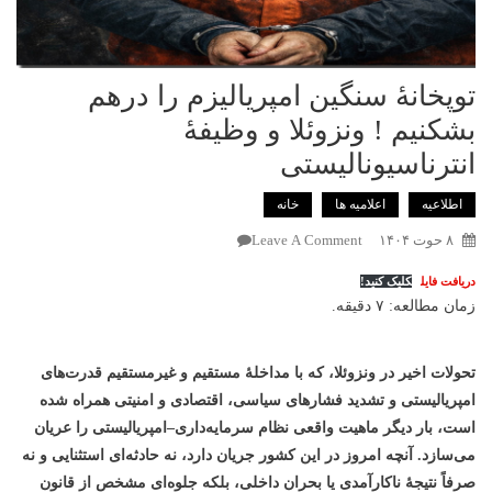
توپخانهٔ سنگین امپریالیزم را درهم
بشکنیم ! ونزوئلا و وظیفهٔ
انترناسیونالیستی
اطلاعیه
اعلامیه ها
خانه
On
۸ حوت ۱۴۰۴
Leave A Comment
توپخانهٔ
دریافت فایل
کلیک کنید!
سنگین
زمان مطالعه: ۷ دقیقه.
امپریالیزم
را
درهم
تحولات اخیر در ونزوئلا، که با مداخلهٔ مستقیم و غیرمستقیم قدرت‌های
بشکنیم
امپریالیستی و تشدید فشارهای سیاسی، اقتصادی و امنیتی همراه شده
!
است، بار دیگر ماهیت واقعی نظام سرمایه‌داری–امپریالیستی را عریان
ونزوئلا
می‌سازد. آنچه امروز در این کشور جریان دارد، نه حادثه‌ای استثنایی و نه
و
صرفاً نتیجهٔ ناکارآمدی یا بحران داخلی، بلکه جلوه‌ای مشخص از قانون
وظیفهٔ