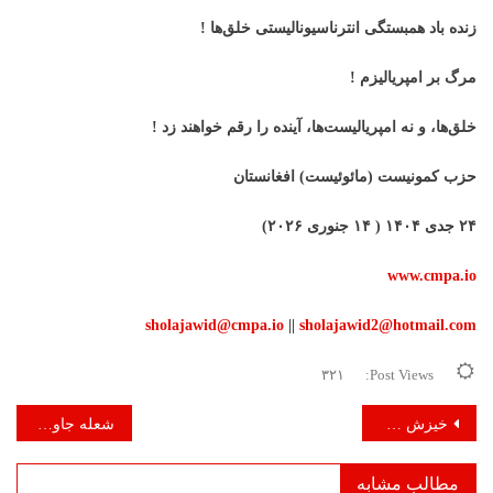
زنده باد همبستگی انترناسیونالیستی خلق‌ها !
مرگ بر امپریالیزم !
خلق‌ها، و نه امپریالیست‌ها، آینده را رقم خواهند زد !
حزب کمونیست (مائوئیست) افغانستان
۲۴ جدی ۱۴۰۴ ( ۱۴ جنوری ۲۰۲۶)
www.cmpa.io
sholajawid@cmpa.io
||
sholajawid2@hotmail.com
۳۲۱
Post Views:
راهبری
خیزش مردم ایران و وظیفه انترناسیونالیستی نیروهای انقلابی مائوئیست !
شعله جاوید – دور پنجم – شماره ۲۶ – دلو ۱۴۰۴
نوشته
مطالب مشابه