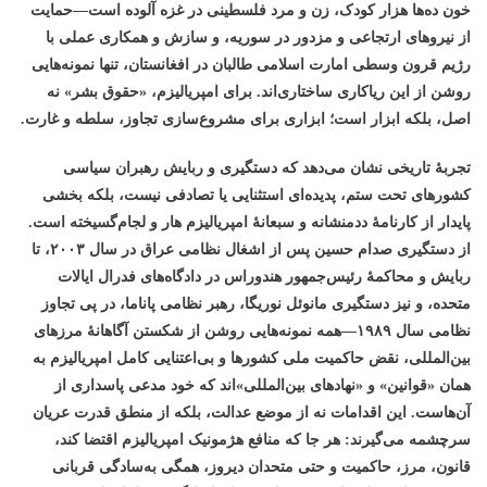
خون ده‌ها هزار کودک، زن و مرد فلسطینی در غزه آلوده است—حمایت
از نیروهای ارتجاعی و مزدور در سوریه، و سازش و همکاری عملی با
رژیم قرون وسطی امارت اسلامی طالبان در افغانستان، تنها نمونه‌هایی
روشن از این ریاکاری ساختاری‌اند. برای امپریالیزم، «حقوق بشر» نه
اصل، بلکه ابزار است؛ ابزاری برای مشروع‌سازی تجاوز، سلطه و غارت
.
تجربهٔ تاریخی نشان می‌دهد که دستگیری و ربایش رهبران سیاسی
کشورهای تحت ستم، پدیده‌ای استثنایی یا تصادفی نیست، بلکه بخشی
پایدار از کارنامهٔ ددمنشانه و سبعانۀ امپریالیزم هار و لجام‌گسیخته است.
از دستگیری صدام حسین پس از اشغال نظامی عراق در سال
۲۰۰۳
، تا
ربایش و محاکمهٔ رئیس‌جمهور هندوراس در دادگاه‌های فدرال ایالات
متحده، و نیز دستگیری مانوئل نوریگا، رهبر نظامی پاناما، در پی تجاوز
نظامی سال
۱۹۸۹—
همه نمونه‌هایی روشن از شکستن آگاهانهٔ مرزهای
بین‌المللی، نقض حاکمیت ملی کشورها و بی‌اعتنایی کامل امپریالیزم به
همان «قوانین» و «نهادهای بین‌المللی»‌اند که خود مدعی پاسداری از
آن‌هاست. این اقدامات نه از موضع عدالت، بلکه از منطق قدرت عریان
سرچشمه می‌گیرند: هر جا که منافع هژمونیک امپریالیزم اقتضا کند،
قانون، مرز، حاکمیت و حتی متحدان دیروز، همگی به‌سادگی قربانی