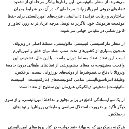
می‌شوند. از منظر مائوئیستی، این رفتارها بیانگر مرحله‌ای از تشدید
تضادهای درونی امپریالیزم‌اند؛ مرحله‌ای که در آن، در شرایط بحران
ساختاری و رقابت فزایندهٔ ذات‌البینی، قدرت‌های امپریالیستی برای حفظ
موقعیت هژمونیک خود، ناگزیر به توسل هرچه عریان‌تر به زور، تجاوز و
قانون‌شکنی در مقیاس جهانی می‌شوند
.
از منظر مارکسیستی–لنینیستی–مائوئیستی، مسئلهٔ اصلی در ونزوئلا،
همچون بسیاری از کشورهای تحت ستم، تضاد میان خلق و امپریالیزم
است. این تضاد، تضاد مسلط دوران ماست. با این حال، تشخیص این
واقعیت به‌هیچ‌وجه به معنای چشم‌پوشی از تضادهای طبقاتی درون جامعهٔ
ونزوئلا یا دفاع بی‌قیدوشرط از دولت‌های بورژوایی نیست. برعکس،
وظیفهٔ انترناسیونالیستی تمامی کمونیست‌های (مارکسیست – لنینیست –
مائوئیست) تشخیص دیالکتیکی هم‌زمان این سطوح از تضاد است
:
از یک‌سو ایستادگی قاطع در برابر تجاوز و مداخلهٔ امپریالیستی، و از سوی
دیگر تأکید بر ضرورت استقلال سیاسی و طبقاتی پرولتاریا و توده‌های
زحمتکش
.
هرگونه رویکردی که به بهانهٔ «نقد دولت» در کنار پروژه‌های امپریالیستی