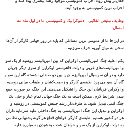
فعال‌تر پیش رود؛ احزاب کمونیستی موجود رشد بیشتری پیدا کنند و
احزاب نوین کمونیستی به وجود آیند.
وظایف تبلیغی انقلابی – دموکراتیک و کمونیستی ما در اول ماه مه
امسال:
در این‌جا ما از عمومی ترین مسائلی که باید در روز جهانی کارگر از آن‌ها
سخن به میان آوریم حرف می‌زنیم.
یکم: علیه جنگ امپریالیستی اوکراین که بین امپریالیسم روسیه از یک سو
و امپریالیست‌های غربی و دولت فاشیستی اوکراین از سوی دیگر جریان
دارد و در آن سوسیال امپریالیزم چین بین دو صندلی نشسته گاه این سو و
گاه آن سو می پرد. طبقه‌ی کارگر و زحمت‌کشان و طبقات میانی روسیه
و اوکراین قربانیان این جنگ را تشکیل می‌دهند. این جنگ در صورت جمع
شدن شرایط لازم، ممکن است به یک جنگ جهانی تمام عیار و حتی یک
جنگ اتمی تبدیل شود. ما طرف‌دار رشد جنبش کمونیستی در روسیه و
اوکراین و تبدیل این جنگ امپریالیستی به جنگ داخلی علیه سرمایه داران
هر دو کشور هستیم. طبقه‌ی کارگر خواهان قطع هر گونه پشتیبانی نظامی
به دولت اوکراین از یک سو و خواهان شدت بخشیدن به مبارزه علیه