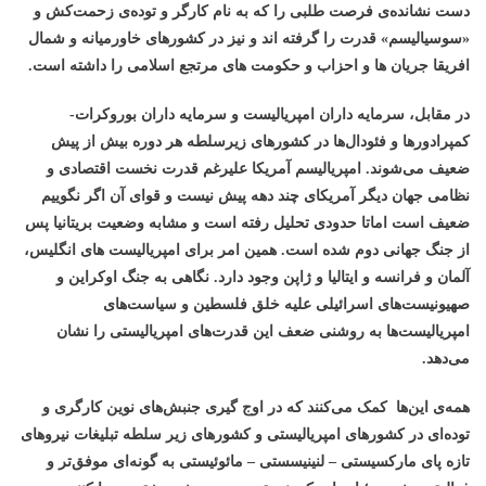
دست نشانده‌ی فرصت طلبی را که به نام کارگر و توده‌ی زحمت‌کش و
«سوسیالیسم» قدرت را گرفته اند و نیز در کشورهای خاورمیانه و شمال
افریقا جریان ها و احزاب و حکومت های مرتجع اسلامی را داشته است.
در مقابل، سرمایه داران امپریالیست و سرمایه داران بوروکرات-
کمپرادورها و فئودال‌ها در کشورهای زیرسلطه هر دوره بیش از پیش
ضعیف می‌شوند. امپریالیسم آمریکا علیرغم قدرت نخست اقتصادی و
نظامی جهان دیگر آمریکای چند دهه پیش نیست و قوای آن اگر نگوییم
ضعیف است اماتا حدودی تحلیل رفته است و مشابه وضعیت بریتانیا پس
از جنگ جهانی دوم شده است. همین امر برای امپریالیست های انگلیس،
آلمان و فرانسه و ایتالیا و ژاپن وجود دارد. نگاهی به جنگ اوکراین و
صهیونیست‌های اسرائیلی علیه خلق فلسطین و سیاست‌های
امپریالیست‌ها به روشنی ضعف این قدرت‌های امپریالیستی را نشان
می‌دهد.
همه‌ی این‌ها کمک می‌کنند که در اوج گیری جنبش‌های نوین کارگری و
توده‌ای در کشورهای امپریالیستی و کشورهای زیر سلطه تبلیغات نیروهای
تازه پای مارکسیستی – لنینیسستی – مائوئیستی به گونه‌ای موفق‌تر و