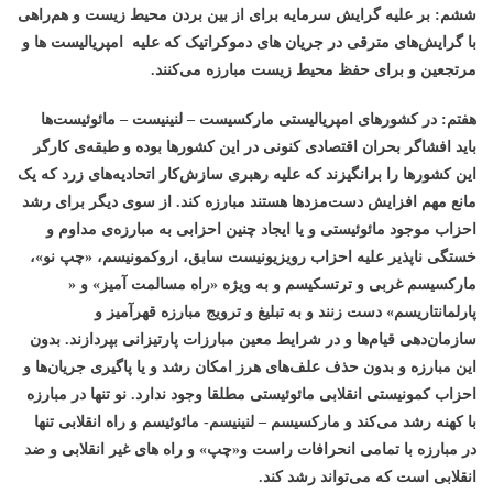
ششم: بر علیه گرایش سرمایه برای از بین بردن محیط زیست و هم‌راهی
با گرایش‌های مترقی در جریان های دموکراتیک که علیه امپریالیست ها و
مرتجعین و برای حفظ محیط زیست مبارزه می‌کنند.
هفتم: در کشورهای امپریالیستی مارکسیست – لنینیست
–
مائوئیست‌ها
باید افشاگر بحران اقتصادی کنونی در این کشورها بوده و طبقه‌ی کارگر
این کشورها را برانگیزند که علیه رهبری سازش‌کار اتحادیه‌های زرد که یک
مانع مهم افزایش دست‌مزدها هستند مبارزه کند. از سوی دیگر برای رشد
احزاب موجود مائوئیستی و یا ایجاد چنین احزابی به مبارزه‌ی مداوم و
خستگی ناپذیر علیه احزاب رویزیونیست سابق، اروکمونیسم، «چپ نو»،
مارکسیسم غربی و ترتسکیسم و به ویژه «راه مسالمت آمیز» و «
پارلمانتاریسم» دست زنند و به تبلیغ و ترویج مبارزه قهرآمیز و
سازمان‌دهی قیام‌ها و در شرایط معین مبارزات پارتیزانی بپردازند. بدون
این مبارزه و بدون حذف علف‌های هرز امکان رشد و یا پاگیری جریان‌ها و
احزاب کمونیستی انقلابی مائوئیستی مطلقا وجود ندارد. نو تنها در مبارزه
با کهنه رشد می‌کند و مارکسیسم – لنینیسم- مائوئیسم و راه انقلابی تنها
در مبارزه با تمامی انحرافات راست و«چپ» و راه های غیر انقلابی و ضد
انقلابی است که می‌تواند رشد کند.