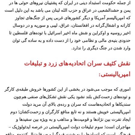
از جمله حکومت استبداد دینی در ایران که پشتیبان نیروهای حوثی ها در
یمن و حشدالشعبی در عراق و حزب الله لبنان می باشد به این دلیل است
که امپریالیسم آمریکا و دیگر کشورهای غربی پس از جنگ‌های تجاوز
کارانه و اشغال‌گرانه در افغانستان، عراق، لیبی و سوریه و در دوسال
اخیر روسیه و اوکراین و شش ماه اخیر اسرائیل با توده‌های فلسطین تا
حدودی بنیه‌ی مالی و نظامی خود را از دست داده و به ساده گی توان
وارد شدن در جنگ دیگری را ندارد.
نقش کثیف سران اتحادیه
های زرد و تبلیغات
امپریالیستی:
اموری که موجب می‌شود در بخشی از این کشورها خروش طبقه‌ی کارگر
و توده‌های زحمت‌کش بلند نشود یکی نقش تشکل‌های صنفی هم‌چون
سندیکاها و اتحادیه‌هاست که سران و رده‌ی بالای آن مرید دولت
امپریالیستی خویش هستند و نه تابع منافع کارگران و زحمت‌کشان؛ دوم
ایجاد نفرت بین نژادها و قومیت‌ها و مذاهب و به ویژه بین سفیدها و
مهاجران است؛ سوم تبلیغات دولت امپریالیستی در عرصه ایدئولوژیک –
فرهنگی است که انسان‌ها را به شدت فردگرا و صرفا دنبال کننده‌ی منافع