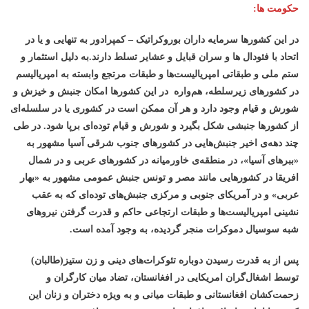
حکومت ها:
در این کشورها سرمایه داران بوروکراتیک – کمپرادور به تنهایی و یا در
اتحاد با فئودال ها و سران قبایل و عشایر تسلط دارند.به دلیل استثمار و
ستم ملی و طبقاتی امپریالیست‌ها و طبقات مرتجع وابسته به امپریالیسم
در کشورهای زیرسلطه، هم‌واره در این کشورها امکان جنبش و خیزش و
شورش و قیام وجود دارد و هر آن ممکن است در کشوری یا در سلسله‌ای
از کشورها جنبشی شکل بگیرد و شورش و قیام توده‌ای برپا شود. در طی
چند دهه‌ی اخیر جنبش‌هایی در کشورهای جنوب شرقی آسیا مشهور به
«ببرهای آسیا»، در منطقه‌ی خاورمیانه در کشورهای عربی و در شمال
افریقا در کشورهایی مانند مصر و تونس جنبش عمومی مشهور به «بهار
عربی» و در آمریکای جنوبی و مرکزی جنبش‌های توده‌ای که به عقب
نشینی امپریالیست‌ها و طبقات ارتجاعی حاکم و قدرت گرفتن نیروهای
شبه سوسیال دموکرات منجر گردیده، به وجود آمده است.
پس از به قدرت رسیدن دوباره تئوکرات‌های دینی و زن ستیز(طالبان)
توسط اشغال‌گران امریکایی در افغانستان، تضاد میان کارگران و
زحمت‌کشان افغانستانی و طبقات میانی و به ویژه دختران و زنان این