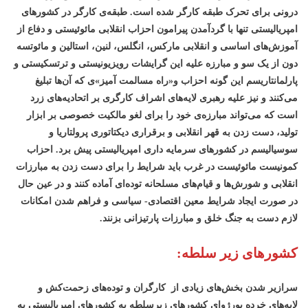
درونی برای تحرک طبقه کارگر شده است. طبقه‌ی کارگر در کشورهای
امپریالیستی تنها با گردآمدن پیرامون احزاب انقلابی مائوئیستی و دفاع از
آموزش‌های اساسی و انقلابی مارکس، انگلس، لنین، استالین و مائوتسه
دون از یک سو و مبارزه علیه این گرایشات رویزیونیستی و ترتسکیستی و
پارلمانتاریسم این گونه احزاب و«راه مسالمت آمیز»ی که آن‌ها تبلیغ
می‌کنند و نیز علیه رهبری لایه‌های اشراف کارگری بر اتحادیه‌های زرد
است که می‌تواند مبارزه‌ی خود را برای لغو مالکیت خصوصی بر ابزار
تولید، دست زدن به قهر انقلابی و برقراری دیکتاتوری پرولتاریا و
سوسیالیسم در کشورهای سرمایه داری امپریالیستی پیش برد. احزاب
کمونیست مائوئیست در غرب باید شرایط را برای دست زدن به مبارزات
انقلابی و شورش‌ها و قیام‌های مسلحانه توده‌ای آماده کنند و در عین حال
در صورت ایجاد شرایط معین اقتصادی- سیاسی و فراهم شدن امکانات
لازم دست به جنگ خلق و مبارزات پارتیزانی بزنند.
کشورهای زیر سلطه
:
سرازیر شدن بخش‌های زیادی از کارگران و توده‌های زحمت‌کش و
لایه‌های خرده بورژوای کشورهای زیرسلطه به کشورهای امپریالیستی به