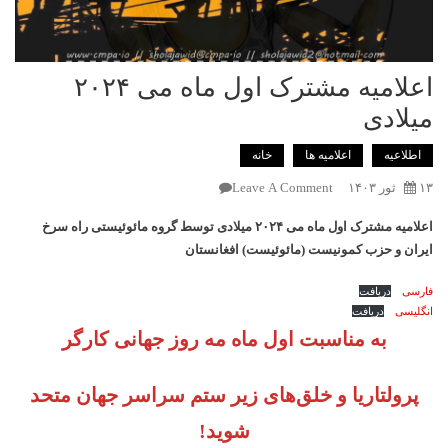
اعلامیه مشترک اول ماه می ۲۰۲۴
میلادی
اطلاعیه
اعلامیه ها
خانه
On
۱۳ ثور ۱۴۰۳
Leave A Comment
اعلامیه
اعلامیه مشترک اول ماه می ۲۰۲۴ میلادی
توسط گروه مائوئیستی راه سرخ
مشترک
ایران و حزب کمونیست (مائوئیست) افغانستان
اول
ماه
فارسی
دریافت
می
انگلیسی
دریافت
2024
به مناسبت اول ماه مه روز جهانی کارگر
میلادی
پرولتاریا و خلق‌های زیر ستم سراسر جهان متحد
شوید
!