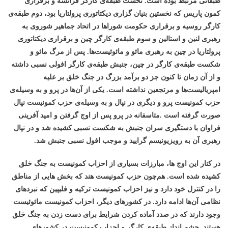
طبقاتی مرتبط بوده است. نخست طبقه‌ی کارگر فرانسه و برقراری
کمون پاریس که نخستین بنیان گزاری دیکتاتوری پرولتاریا بود، دوم طبقه‌ی
کارگر روسیه و برقراری حکومت شوراها در اتحاد جماهیر شوروی به
رهبری لنین و استالین و سوم طبقه‌ی کارگر چین و برقراری دیکتاتوری
پرولتاریا در چین به رهبری مائو و مائوئیست‌ها. پس از مرگ مائو و
شکست طبقه‌ی کارگر در چین، جنبش طبقه‌ی کارگر افولی نسبی داشته
و از آن زمان تا کنون جز دو برآمد بزرگ در جنگ خلق بر علیه
امپریالیست‌ها و مرتجعین نداشته است. یکی از آن‌ها در پرو و به وسیله‌ی
حزب کمونیست پرو و دیگری در نپال و به وسیله‌ی حزب کمونیست نپال
صورت گرفته است .متاسفانه در پرو پس از اوج گرفتن و امید آفرینی
فراوان با دستگیری سران جنبش به شکست نسبی کشیده شد و در نپال
رهبری آن به رویزیونیسم گرایید و موجب افول نسبی جنبش شد.
در کنار این اوج ها، مبارزات بسیاری از احزاب کمونیست به جنگ خلق
کشیده شده است. هم‌چون حزب کمونیست هند که بخش هایی از مناطق
را در کنترل خود دارد و نیز احزاب کمونیست ترکیه و فلیپین که نبردهای
نظامی آن‌ها ادامه دارد. در کشورهای دیگر، احزاب کمونیست مائوئیست
وجود دارند که در صدد آماده کردن شرایط برای دست زدن به جنگ خلق
هستند. چشم انداز طبقه‌ی کارگر و احزاب کمونیست در کشورهای