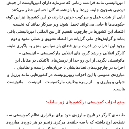
امپریالیستی مانند فرانسه زمانی که سرمایه داران امپریالیست از جنبش
توده‌یی همچون جلیقه زردها و یا بازنشسته گان احساس خطر می‌کنند
ابایی از شدت عمل و سرکوب خونین ندارند، در این کشورها نیز این گونه
حکومت‌ها تا جایی می‌توانند تحمل شوند وبر سرکار بمانند که نخست
اقتصاد این کشورها در چارچوب تقسیم کار بین المللی امپریالیستی باقی
بماند و گرایش‌های ملی گرایانه در اقتصاد تشویق و عملی نشود و دوم
وجود این احزاب در قدرت و نیز فضای باز سیاسی منجر به پاگیری طبقه
کارگر انقلابی و رشد گروه های انقلابی مارکسیستی – لنینیستی –
مائوئیستی نگردد. از این رو جدا از نرمش‌های تاکتیکی در مقابل این
احزاب در چارچوب‌های تضادهایشان با جریان‌های راست و نظامیان ،
مبارزه‌ی عمومی با این احزاب رویزیونیست در کشورهایی مانند برزیل و
شیلی و بولیوی و… از زمره وظایف مارکسیست – لنینیست – مائوئیست
هاست.
وضع احزاب کمونیستی در کشورهای زیر سلطه:
طبقه ی کارگر در تاریخ مبارزه‌ی خود برای برقراری نظام کمونیستی سه
نقطه‌ی اوج داشته که با سه حلقه‌ی مرکزی زنجیر در هر دوره‌ی مبارزه‌ی