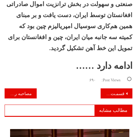
صنعتی و سهولت در بخش ترانزیت اموال صادراتی
افغانستان توسط ایران، دست یافت و
بر مبنای
همین هم‌کاری سوسیال امپریالیزم چین بود که
کمیته سه جانبه میان ایران، چین و افغانستان برای
تمویل این خط آهن تشکیل گردید.
ادامه دارد ……
۶۹۰
Post Views:
راهبری
قسمـت چهـارم: روابـط روسیـه بـا طـالبـان
مصاحبه روزنامۀ کردستان شمالی-ترکیه (سازمان رسانه‌ای/مطبوعاتی سوسیالیستی)
نوشته
مطالب مشابه