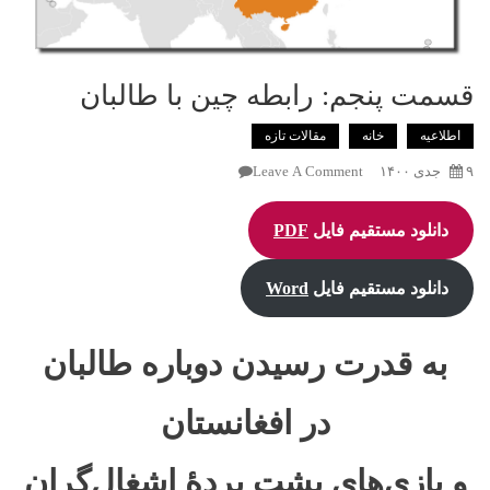
قسمت پنجم: رابطه چین با طالبان
اطلاعیه
خانه
ﻣﻘﺎﻻﺕ ﺗﺎﺯﻩ
On
۹ جدی ۱۴۰۰
Leave A Comment
قسمت
پنجم:
دانلود مستقیم فایل
PDF
رابطه
چین
دانلود مستقیم فایل
Word
با
طالبان
به قدرت رسیدن دوباره طالبان
در افغانستان
و بازی‌های پشت پردۀ اشغال‌گران