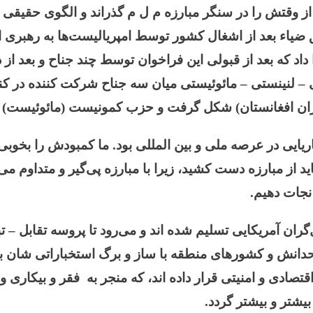
ز وقتش را
در سنگر مبارزه م ل م گذراند و الگوی حقیقی 
ی
–
لنینستی
–
مائوئیستی میان سه جناح شرکت کننده در کنگ
ران افغانستان
) شکل گرفت و حزب کمونیست (مائوئیست) افغ
ریایی در عرصه ملی و بین المللی بود. ما کمبودش را بخوب
باید از مبارزه دست کشید، زیرا با مبارزه پی‌گیر و متداوم می
نجات دهیم.
گران آمریکایی تسلیم شده اند و می‌ر
ود تا پروسه تقابل – 
 متحدانش و کشورهای منطقه با ساز و برگ استخباراتی شان ب
تصادی و امنیتی قرار داده اند، که منجر به فقر و بیکاری و 
یشتر و بیشتر گردد.