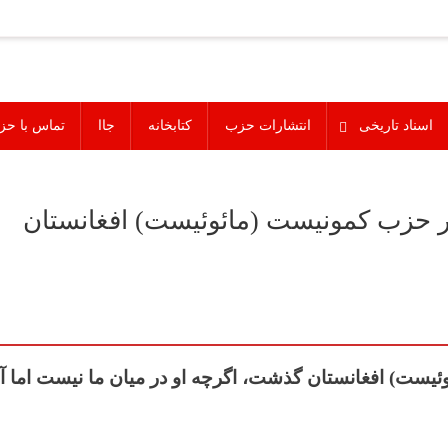
اسناد تاریخی
انتشارات حزب
کتابخانه
جاا
تماس با حز
ر حزب کمونیست (مائوئیست) افغانستان
ت) افغانستان گذشت، اگرچه او در میان ما نیست اما آر