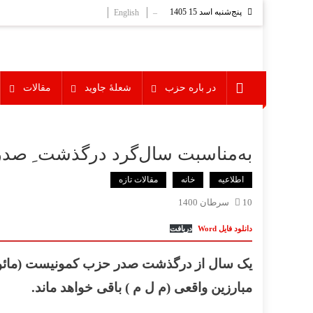
Ski
پنج‌شنبه اسد 15 1405
English
–
t
conten
در باره حزب
شعلۀ جاوید
مقالات
به‌مناسبت سال‌گرد درگذشت ِ صد
اطلاعیه
خانه
ﻣﻘﺎﻻﺕ ﺗﺎﺯﻩ
10 سرطان 1400
دانلود فایل Word
دریافت
یک سال از درگذشت صدر حزب کمونیست (مائوئیس
مبارزین واقعی (م ل م ) باقی خواهد ماند.