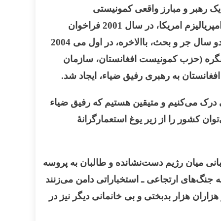
یک رهبر و مبارز واقعی کمونیستی
مائوئیست) بود. رفیق ضیاء بعد از اشغال کشور توسط امپریالیست‌ها به رهبری امپریالیزم امریکا، در سال 2001 فراخوان
وحدت جنبش کمونیستی ( م ل م ) افغانستان را داد که بعد از قبولی این فراخوان توسط چند جناح و بعد از دو سال جر و بحث، باالاخره، در اول می 2004
ره (
حزب کمونیست افغانستان، سازمان
انستان به رهبری رفیق ضیاء، ایجاد شد.
ی درک می‌کنیم و متیقین هستیم که رفیق ضیاء
‌توان کشور را از زیر یوغ استعمارگرانۀ
تبانی میان رژیم دست‌نشانده و طالبان به پروسه
ه جنگ‌های ارتجاعی ـ استخباراتی دامن می‌زنند
هزاران هزار بدبختی و بی خانمانی دیگر نیز در