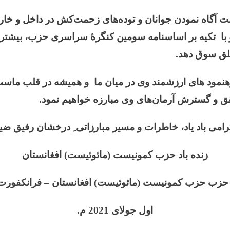
گاه نمودن جوانان و توده‌های زحمت‌کش در داخل و خارج 
و با تکیه بر اساسنامه سومین کنگرۀ سراسری حزب، بیشتر ا
لق سوق دهد.
رهنمود های ارزشمند وی در میان ما و همیشه در قلب ماست
قق و گسترش آرمان‌های وی مبارزه خواهیم نمود.
رامی باد یاد، خاطرات و مسیر مبارزاتی ِ درخشان رفیق ضیا
زنده باد حزب کمونیست (مائوئیست) افغانستان
 حزب حزب کمونیست (مائوئیست) افغانستان – فرانکفور
اول جولای 2021 م.