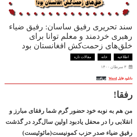
سند تحریری رفیق ساسان: رفیق ضیاء
رهبری خردمند و معلم توانا برای
خلق‌های زحمت‌کش افغانستان بود
اطلاعیه
خانه
ﻣﻘﺎﻻﺕ ﺗﺎﺯﻩ
۳ سرطان ۱۴۰۰
دانلود فایل
Word
دریافت
رفقا!
من هم به نوبه خود حضور گرم شما رفقای مبارز و
انقلابی را در محفل
یادبود
اولین سال‌گرد در گذشت
رفیق ضیاء صدر حزب کمونیست(مائوئیست)