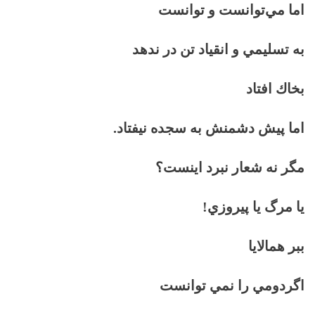
اما مي‌توانست و توانست
به تسليمي و انقياد تن در ندهد
بخاك افتاد
اما پیش دشمنش به سجده نيفتاد.
مگر نه شعار نبرد اينست؟
يا مرگ يا پيروزي!
ببر همالايا
اگردومي را نمي توانست