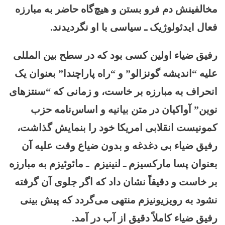
مخالفینش دم فرو بستن و هیچ‌گاه حاضر به مبارزه
فعال ایدئولوژیک ـ سیاسی با او نگردیدند.
رفیق ضیاء اولین کسی بود که در سطح بین المللی
علیه “اندیشه گونزالو” و “راه پاراچندا” بعنوان یک
انحراف به مبارزه بر خاست، و زمانی که “سنتزهای
نوین” آواکیان در متن بیانیه و اساس‌نامه حزب
کمونیست انقلابی امریکا خود را بنمایش گذاشت،
رفیق ضیاء بی دغدغه و بدون ضیاع وقت علیه آن
بعنوان پسا مارکسیزم ـ لنینیزم ـ مائوئیزم به مبارزه
بر خاست و دقیقاً نشان داد که اگر جلوی آن گرفته
نشود به رویزیونیزم منتهی می‌گردد که پیش بینی
رفیق ضیاء کاملاً دقیق از آب در آمد.