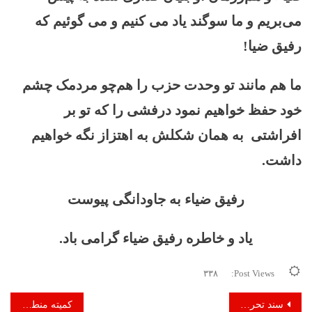
می‌بریم و ما سوگند یاد می کنیم و می گوئیم که
رفیق ضیا!
ما هم مانند تو وحدت حزب را هم‌چو مردمک چشم
خود حفظ خواهیم نمود درفشی را که تو بر
افراشتی به همان شکلش به اهتزاز نگه خواهیم
داشت.
رفیق ضیاء به جاودانگی پیوست
یاد و خاطره رفیق ضیاء گرامی باد.
۳۳۸
Post Views:
راهبری
سند تحریری رفیق م: یاد و خاطرات رفیق ضیاء بطور همیشه در قلب ها جاودانه خواهد ماند
کمیته منطقوی شماره اول: مسیر مبارزاتی به‌جا ماندۀ رفیق ضیاء را به طور عمیق و گسترده ادامه می دهیم!