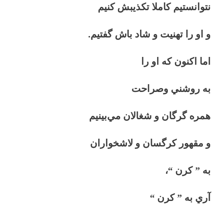
نتوانستيم كاملا تكذيبش كنيم
و او را تهنيت و شاد باش گفتيم.
اما اكنون كه او را
به روشني وصراحت
همره گرگان و شغالان مي‌بينيم
و مقهور كرگسان و لاشخواران
به ” كرن “،
آري به ” كرن “