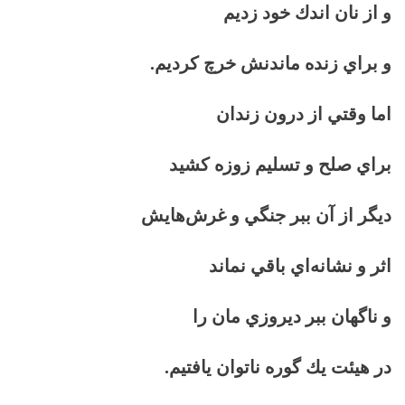
و از نان اندك خود زديم
و براي زنده ماندنش خرچ كرديم.
اما وقتي از درون زندان
براي صلح و تسليم زوزه كشيد
ديگر از آن ببر جنگي و غرش‌هايش
اثر و نشانه‌اي باقي نماند
و ناگهان ببر ديروزي مان را
در هيئت يك گوره ناتوان يافتيم.