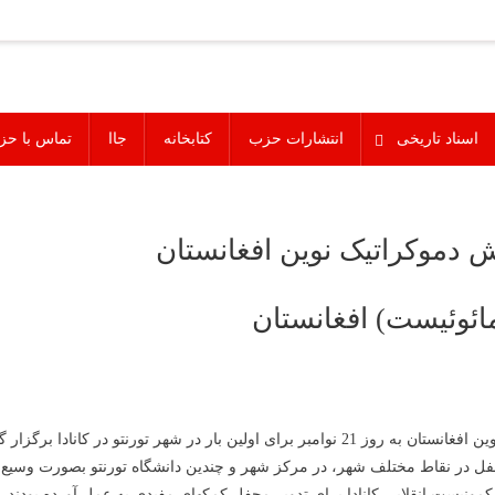
اسناد تاریخی
انتشارات حزب
کتابخانه
جاا
تماس با حز
 دموکراتیک نوین افغانستان
ئوئیست) افغانستان
محفل یادبود جانباختگان جنبش مائوئیستی و جنبش دموکراتیک نوین افغانستان به روز 21 نوامبر ب
محفل در نقاط مختلف شهر، در مرکز شهر و چندین دانشگاه تورنتو بصورت وسیع
بودند. رفقای حزب کمونیست انقلابی کانادا برای تدویر محفل کمکهای مفیدی به عمل آورده