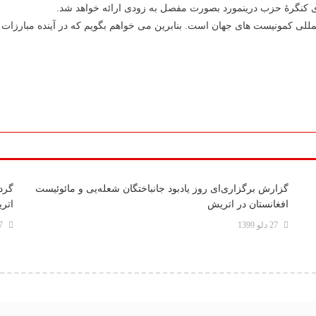
ی کنگرۀ حزب درینمورد بصورت مفصل به زودی ارائه خواهد شد.
لمللی کمونیست های جهان است. بنابرین می خواهم بگویم که در آینده مبارزات س
گزارش برگزاری‌ای روز یادبود جانباختگان شعله‌یی و مائوئیست
گرده
افغانستان در اتریش
اتر
27 دلو 1399
27 د