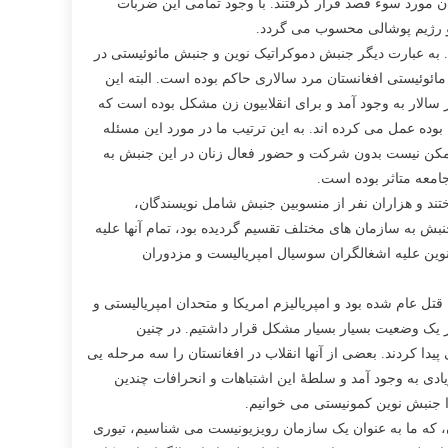
تان مورد سوء قصد قرار گرفتند. با وجود تمامی این ضربات
 و رژیم پوشالی محسوب می گردد.
. به عبارت دیگر جنبش دموکراتیک نوین و جنبش مائوئیستی در
ئوئیستی افغانستان مرد سالاری حاکم بوده است. البته این
سالار به وجود آمد و برای انقلابیون زن مشکل بوده است که
ن بوده عمل می کرده اند. به این ترتیب ما در مورد این مسئله
د، ممکن نیست بدون شرکت و حضور فعال زنان در این جنبش به
امعه متاثر بوده است.
 بسیار مهم جنبش جان باختند و هزاران نفر از منسوبین جنبش شامل نویسندگان،
نبش به سازمان های مختلف تقسیم گردیده بود، تمام آنها علیه
وین علیه اشغالگران سوسیال امپریالیست و مزدوران
 عام شده بود و امپریالیزم امریکا و متحدان امپریالیستی و
ر یک وضعیت بسیار بسیار مشکل قرار داشتیم. در چنین
دا کردند. بعضی از آنها انقلاب در افغانستان را سه مرحله یی
ادی به وجود آمد و سلطۀ این اشتباهات و انحرافات چندین
 جنبش نوین کمونیستی می خوانیم.
، که ما به عنوان یک سازمان رویزیونیست می شناسیم، تیوری