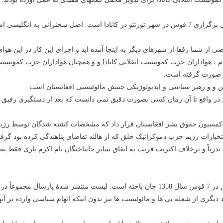
صورت آزاد صورت گرفته است.
شما رفقا از شهرهای دیگر به اینجا آمده اید و اجرای این کار در این هوای سرد
 ام.، هواداران حزب کمونیست انقلابی کانادا و و همچنان هواداران حزب کمون
تری صورت گرفته است.
خبارات رژیم حزب دموکراتیک خلق که از هالند تقاضای پناهندگی کرده بود گرفته
اما ندرتاً و برخلاف اکثریت قریب به اتفاق سایر جانباختگان نام اکرم یاری ف
د دیگری از شعله یی ها و مائوئیست ها نیر بدون اینکه اتهام سیاسی وارده بر 