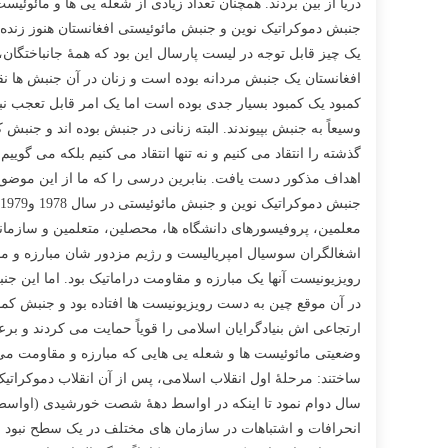
دریا از بین بردند. همچنان تعداد زیادی از شعله یی ها و مائو
جنبش دموکراتیک نوین و جنبش مائوئیستی افغانستان هنوز زنده
یک چیز قابل توجه در لیست پارسال این بود که همۀ جانباختگان
افغانستان یک جنبش مردانه بوده است و زنان در آن جنبش ها نق
کمبود یک کمبود بسیار جدی بوده است اما یک امر قابل تعجب نب
وسیعاً به جنبش بپیوندند. البته زنانی در جنبش بوده اند و جنبش
گذشته را انتقاد می کنیم و نه تنها انتقاد می کنیم بلکه می گ
اهداف مذکور دست یافت. بنابرین درسی را که ما از این موضوع 
معلمین، پروفیسورهای دانشگاه ها، محصلین، متعلمین و سازماندهن
اشغالگران سوسیال امپریالیست و رژیم مزدور شان مبارزه و مق
رویزیونیست آنها یک مبارزه و مقاومت دراماتیک بود. اما این ج
در آن موقع چین به دست رویزیونیست ها افتاده بود و جنبش کمو
ارتجاعی اش بنیادگرایان اسلامی را قویاً حمایت می کردند و ب
وضعیتی مائوئیست ها و شعله یی هایی که مبارزه و مقاومت می کر
ساختند: مرحلۀ اول انقلاب اسلامی، پس از آن انقلاب دموکراتی
سال دوام نمود تا اینکه در اواسط دهۀ شصت خورشیدی (اواسط 
انحرافات و اشتباهات در سازمان های مختلف در یک سطح نبود ب