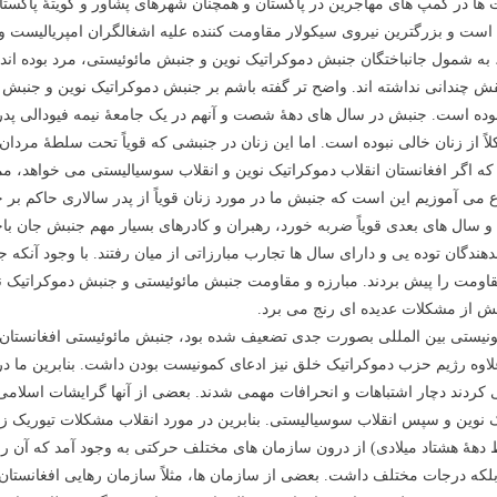
ئیست ها در کمپ های مهاجرین در پاکستان و همچنان شهرهای پشاور و کویتۀ پاکس
 است و بزرگترین نیروی سیکولار مقاومت کننده علیه اشغالگران امپریالیست
، به شمول جانباختگان جنبش دموکراتیک نوین و جنبش مائوئیستی، مرد بوده اند
ش چندانی نداشته اند. واضح تر گفته باشم بر جنبش دموکراتیک نوین و جنبش ما
وده است. جنبش در سال های دهۀ شصت و آنهم در یک جامعۀ نیمه فیودالی پدر 
 کلاً از زنان خالی نبوده است. اما این زنان در جنبشی که قویاً تحت سلطۀ مردا
وییم که اگر افغانستان انقلاب دموکراتیک نوین و انقلاب سوسیالیستی می خواه
می آموزیم این است که جنبش ما در مورد زنان قویاً از پدر سالاری حاکم بر ج
جنبش دموکراتیک نوین و جنبش مائوئیستی در سال 1978 و1979 و سال های بعدی قویاً ضربه خورد، رهبران و کادرهای
دگان توده یی و دارای سال ها تجارب مبارزاتی از میان رفتند. با وجود آنکه ج
اومت را پیش بردند. مبارزه و مقاومت جنبش مائوئیستی و جنبش دموکراتیک ن
نبش از مشکلات عدیده ای رنج می برد.
نیستی بین المللی بصورت جدی تضعیف شده بود، جنبش مائوئیستی افغانستان قتل
رعلاوه رژیم حزب دموکراتیک خلق نیز ادعای کمونیست بودن داشت. بنابرین ما د
دند دچار اشتباهات و انحرافات مهمی شدند. بعضی از آنها گرایشات اسلامی پی
ک نوین و سپس انقلاب سوسیالیستی. بنابرین در مورد انقلاب مشکلات تیوریک زی
دهۀ هشتاد میلادی) از درون سازمان های مختلف حرکتی به وجود آمد که آن را
لکه درجات مختلف داشت. بعضی از سازمان ها، مثلاً سازمان رهایی افغانستان