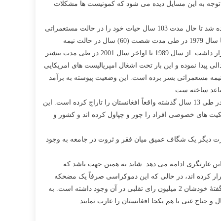
با توجه به این مسایل دیده می شود که کمونیست ها مشکلات
اگر ما گذشتۀ تاریخی و وضعیت فعلی کشور را مرور کنیم می بینیم که افغانستان در طول تاریخ 175 سالۀ خود از سال 1839 که افغانستان نامیده شد تا حال مدت 103 سال حیات خود را در حالت مستعمراتی
بسر برده و صرفاً 72 سال دیگر را در حالت نیمه مستعمراتی سپری کرده است. افغانستان مدت 80 سال مستعمرۀ انگلیس بود. از سال 1919 تا سال 1979 در طی مدت شصت (60) سال در حالت نیمه
فیودالی- نیمه مستعمراتی بسر برد. پس از سال 1979 تا سال 1989 برای مدت تقریباً ده (10) سال دیگر تحت اشغال سوسیال امپریالیست ها قرار داشت. از سال 1989 تا اواخر سال 2001 در طی مدت بیشتر
شود که یکبار دیگر حالت مستعمراتی- نیمه فیودالی پیدا نموده و این بار تحت اشغال امپریالیست های امریکایی
الت مستعمراتی داشته و صرفاً در 40 فیصد دیگر از تاریخ خود به حالت نیمه مسعمراتی بسر برده است. این وضعیت پیوسته به برآمد
ساعد ساخته ست.
13 سال قبل اشغالگران رژیم دست نشانده ای را رویکار آوردند که فاسد ترین رژیم دنیا و فاسد ترین رژیم در تاریخ افغانستان است. این رژیم در طی 13 سال گذشته واقعاً افغانستان را تاراج کرده است. این
لکیت های خصوصی افراد را چور و چپاول کرده اند و کشور و
ارت دیگر یک شگاف عمیق میان فقر و ثروت در جامعه به وجود
 این غارتگری ادامه می دهد. شاید به همین جهت باشد که
رقرار کرده اند، در حالی که این دموکراسی صرفاً یک مضحکه
است. البته رژیم پوشالی انتخابات برگزار می نماید. اما این انتخابات در افغانستان دارای 35 میلیون نفوس صرفاً 3.5 نفر رای دهنده داشته و به گفتۀ خودشان 2 میلیون رای تقلبی در آن وجود داشته است. به
 و جناح غنی با هم یکجا افغانستان را غارت نمایند.