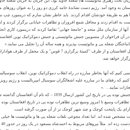
 جریان تحت رهبری مائوئیست ها) شعلۀ جاوید بود، این جریان به جریان شعلۀ ج
ان به وجود آمد. رژیم دست نشاندۀ حامد کرزی دو روز را به عنوان روزهای 
 هم به طریقۀ خودشان اقدام کردند. باید خاطر نشان سازم که درینمورد چپ نم
ه اقدام زدند و محافل شمع افروزان و تظاهرات خیابانی برگزار کردند و از 
نها از سازمان ملل متحد و “جامعۀ جهانی” تقاضا کردند که درینمورد کاری ان
 در آن فراخوان از منسوبین جنبش مائوئیستی و جنبش دموکراتیک نوین افغانست
انباختگان شعله یی و مائوئیست بپذیرند و همه ساله آن را تجلیل می نمایند.»
در نتیجه 5 محفل در سال گذشته گرفته شد: چهار محفل در داخل افغانستان و
رگزار خواهد شد.
ی کنیم که آنها بخاطر مبارزه در راه انقلاب دموکراتیک نوین، انقلاب سوسیالیس
نیم که رفقای ما در مبارزه علیه اشغالگران سوسیال امپریالیست و رژیم رویزیو
جازات نمایند… .»
ر را به جاده ها آورد. این تظاهرات وسیع تا امروز وسیع ترین تظاهرات توده یی در تاریخ افغ
 دارای یک پایتخت کوچک و چند شهر کوچک تر از آن صورت گرفته است.
فاً 300 نفر شعله یی ومائوئیست مشخص شده اند. اما تعداد مجوعی تلفات شعله یی ها و مائوئیست
اسل