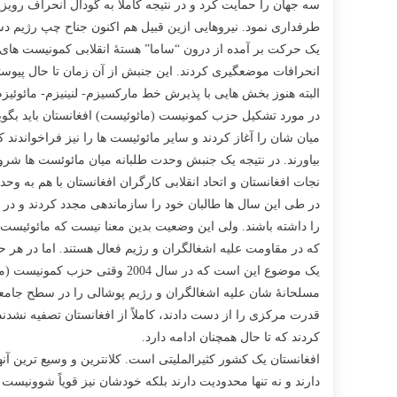
طرفداری نمود. نیروهایی ازین قبیل هم اکنون جناح چپ رژیم 
یک حرکت بر آمده از درون “ساما” هستۀ انقلابی کمونیست های اف
انحرافات موضعگیری کردند. این جنبش از آن زمان تا حال پیو
البته هنوز بخش هایی با پذیرش خط مارکسیزم- لنینیزم- مائوئیز
میان شان را آغاز کردند و سایر مائوئیست ها را نیز فراخواندند
بیاورند. در نتیجه یک جنبش وحدت طلبانه میان مائوئست ها شرو
نجات افغانستان و اتحاد انقلابی کارگران افغانستان با هم به 
در طی این سال ها طالبان خود را سازماندهی مجدد کردند و در 
را داشته باشند. ولی این وضعیت بدین معنا نیست که مائوئیست 
که در مقاومت علیه اشغالگران و رژیم فعال هستند. اما در هر 
یک موضوع این است که در سال 4
مسلحانۀ شان علیه اشغالگران و رژیم پوشالی را در سطح جامعه وس
قدرت مرکزی را از دست دادند، کاملاً از افغانستان تصفیه نش
کردند که تا حال همچنان ادامه دارد.
افغانستان یک کشور کثیرالملیتی است. کلانترین و وسیع ترین آنه
دارند و نه تنها محدودیت دارند بلکه خودشان نیز قویاً شوونیست