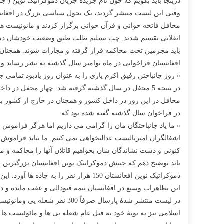
درینجا باید بگویم که چون نام جریدۀ جریان دموکراتیک نوین (
وقتی این لیست منتشر گردید، یک تحول سیاسی بزرگ در افغانست
محافل فاتحه خوانی و قرآن خوانی برگزار کردند و مائوئیست ها
انقلابی تقسیم شدند. چپ تسلیم طلب طبق وضعیت خودشان دست ب
باید مجرمین تحت محاکمه قرار گرفته و مجازات شوند. همچنان آ
افغانستان فراخوانی در ماه نوامبر سال گذشته به نشر رساند و
« روز جانباختن رفیق اکرم یاری را به عنوان روز یادبود تمامی ج
محافل در این روز در داخل کشور و همچنان در خارج از کشور ب
در فراخوان سال گذشته گفته شده بود که:
« ما یاد جانباختگان مان را گرامی می داریم اما هرگز فراموش نم
اشغالگران امپریالیست عدالتخواهی نمی کنیم. ما نباید فراموش ک
کنونی و دست نشاندگان شان بخواهیم قاتلان آنها را محاکمه و م
دموکراتیک نوین افغانستان 150 هزار نف
این تظاهرات وسیع در افغانستان نیمه فیودالی و عقب مانده و
در لیست منتشر شدۀ پارسال صر