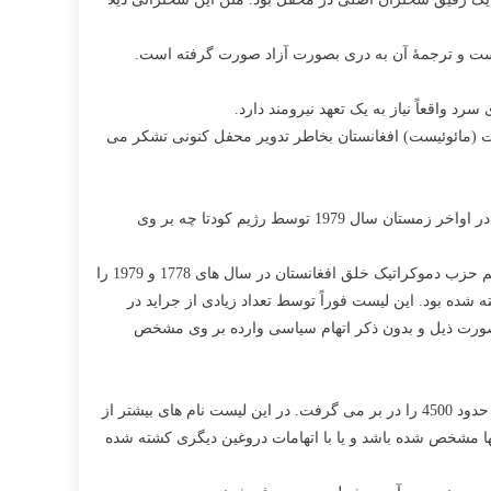
 واقعاً نیاز به یک تعهد نیرومند دارد.
یست (مائوئیست) افغانستان بخاطر تدویر محفل کنونی تشکر می
تا اکتوبر 2013 ما روز دقیق جانباختن رفیق یاری را نمی دانستیم. در واقع تا آن زمان کسی بصورت دقیق نمی دانست که بعد از دستگیری رفیق در اواخر زمستان سال 1979 توسط رژیم کودتا چه بر وی
اما در ماه اکتوبر 2013 سفارت هالند در کابل لیستی را در اختیار کمسیون حقوق بشر افغانستان قرار داد که مشخصات کشته شدگان توسط رژیم حزب دموکراتیک خلق افغانستان در سال های 1778 و 1979 را
 شده بود. این لیست فوراً توسط تعداد زیادی از جراید در
قط بصورت ذیل و بدون ذکر اتهام سیاسی وارده بر وی مشخص
بدین ترتیب پس از انتشار لیست متذکره مشخص گردید که رفیق در 7 قوس سال 1358 جان باخته است. لیست منتشر شدۀ پارسال مجموعاً در حدود 4500 را در بر می گرفت. در این لیست نام های بیشتر از
آنها مشخص شده باشد و یا با اتهامات دروغین دیگری کشته شده