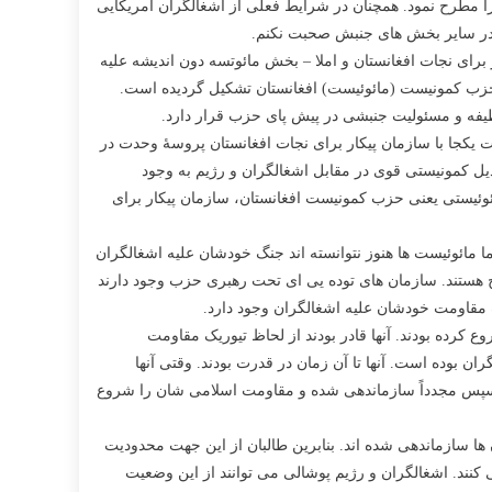
ویزیونیستی سقوط نمود. این سازمان در سال های 90 خواست برگشت ظاهرشاه را مطرح نمود. همچنان در شرایط فعلی از اشغالگران امریکایی
ت در سایر بخش های جنبش صحبت نکنم.
برای نجات افغانستان و املا – بخش مائوتسه دون اندیشه علیه
حزب کمونیست (مائوئیست) افغانستان تشکیل گردیده است.
وظیفه و مسئولیت جنبشی در پیش پای حزب قرار دارد.
کا افغانستان را اشغال کرد، حزب کمونیست وقت یکجا با سازمان پیکار برای نجات افغانستان پروسۀ وحدت در
بدیل کمونیستی قوی در مقابل اشغالگران و رژیم به وجود
ئوئیستی یعنی حزب کمونیست افغانستان، سازمان پیکار برای
 مائوئیست ها هنوز نتوانسته اند جنگ خودشان علیه اشغالگران
رج هستند. سازمان های توده یی ای تحت رهبری حزب وجود دارند
 مقاومت خودشان علیه اشغالگران وجود دارد.
ولیه شروع کرده بودند. آنها قادر بودند از لحاظ تیوریک مقاومت
ن بوده است. آنها تا آن زمان در قدرت بودند. وقتی آنها
 و سپس مجدداً سازماندهی شده و مقاومت اسلامی شان را شروع
ن ها سازماندهی شده اند. بنابرین طالبان از این جهت محدودیت
 کنند. اشغالگران و رژیم پوشالی می توانند از این وضعیت