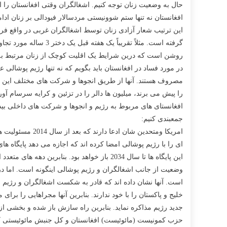
حال به وضعیت زنان توجه کنیم. اشغالگران وقتی افغانستان را اشغ
افغانستان نه تنها ستم شوونیستی مردسالار فیودالی بر زنان اد
این ترتیب شعار آزادی زنان توسط اشغالگران غربی در واقع فره
گرفته است. مثلاً تق
روشن است که درین شرایط یک اقلیت کوچک از زنان مرتبط به ا
در مورد فساد در افغانستان باید بگویم که نه تنها رژیم پوشالی ع
را پیش می برند، میلیون ها دالر را در تزئین و کرایه سرسام آور
افغانستای های مربوط به رژیم و انجوها و شرکت های داخلی بیداد
جمعبندی کنیم:
امریکا ومتحدین 
این پایگاه ها تا سال 2034 باز خواهد بود. بنابرین دهه های متعدد اشغالگری در راه خواهد بود.
وضعیت از جانب اشغالگران و رژیم پوشالی اینگونه است. اما د
است. آنها نشان داده اند که قادر به شکست اشغالگران و رژی
خلیج و پاکستان را با خود ندارند. بنابرین آنها مجراهایی را ب
جدید رژیم مذاکره نماید. بنابرین راه سازش باز شده و بخشی از 
حزب کمونیست (مائوئیست) افغانستان و کل جنبش مائوئیستی کشو