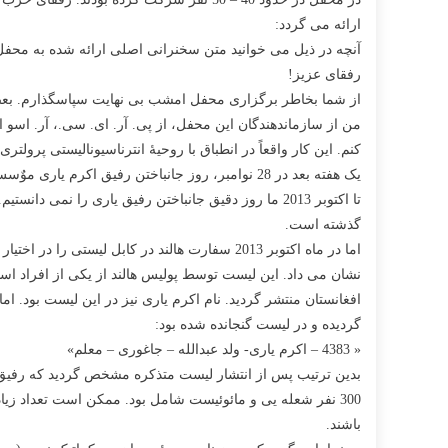
یادبود
جانباختگان
ارائه می گردد:
جنبش
آنچه در ذیل می خوانید متن سخنرانی اصلی ارائه شده به محفل برگزاری 7 قوس در شهر تورنتو در کانادا است. اصل سخنرانی به انگلیسی است و ترجمۀ آن به دری ب
مائویستی
رفقای عزیز!
و
از شما بخاطر برگزاری محفل امشب بی نهایت سپاسگذارم. بعضی از 
جنبش
من از سازماندهندگان این محفل، از پی. آر. ای. سی.، آر. اسو
دموکراتیک
کنم. این کار واقعاً در انطباق با روحیۀ انترناسیونالیستی پرول
نوین
یک هفته بعد در 28 نوامبر، روز جانباختن رفیق اکرم یاری موٌسس و و رهبر سیاسی و ایدیولوژیکی جنبش مائوئیستی افغانستان است.
افغانستان
در
گذشته است.
شهر
تورنتو
نشان می داد. این لیست توسط پولیس هالند از یکی از افراد است
در
کانادا
افغانستان منتشر گردید. نام اکرم یاری نیز در این لیست بود. 
توسط
گردیده و در لیست گنجانده شده بود:
هواداران
« 4383 – اکرم یاری- ولد عبدالله – جاغوری – معلم»
حزب
کمونیست
300 نفر شعله یی و مائوئیست شامل بود. ممکن است تعداد زیا
(مائوئیست)
باشند.
افغانستان