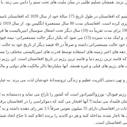
امن بزنند. همچنان تسلیم طلبی در میان ملیت های تحت ستم را دامن می زنند. 
از ده (10) سال به حالت نیمه فیودالی- نیمه مستعمراتی بسر برد. و اینک مدت سیزده (13) می 
و متحدین شان قرار دارد. بنابرین افغانستان در 60 فیصد از تاریخ خود ح
ر دهه های اخیر زمینه های استفاده توسط قدرت های امپریالیستی مختلف را م
ی رژیم های قبلی و غیره هستند. آنها میلیاردها دالر مالکیت های دولتی و ما
ر و تهی دستی اکثریت عظیم و زندگی ثروتمندانۀ خودشان لذت می برند. به عب
 رژیم فیودال- بورژواکمپرادور است که کشور را تاراج می نماید و ددمنشانه به
تان قلمداد می نمایند!؟ آنها افتخار می کنند که دموکراسی را در افغانستان ب
ناچار شدند مداخله کنند و هر دو کاندید را برنده اعلام کنند تا جناح اتحاد شمال
ی افغانستان است.