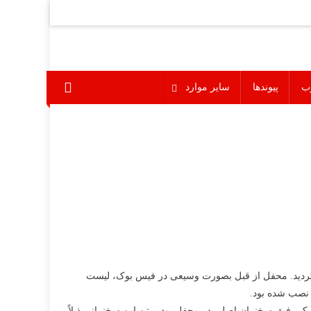
ب
پیوندها
سایر موارد
رای اولین بار در شهر تورنتو در کانادا برگزار گردید. محفل از قبل بصورت وسیعی در فیس بوک، لیست
 نصب شده بود.
 بودند. یک رفیق سخنران اصلی در محفل بود. متن این سخنرانی ذیلاً