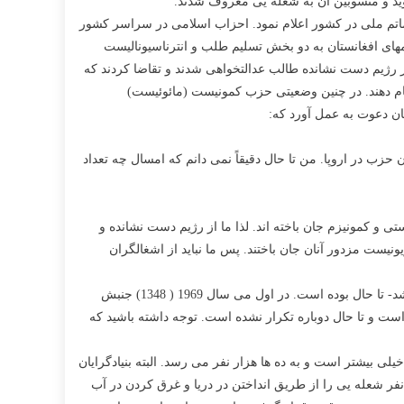
اوید و منسوبین آن به شعله یی معروف شدند.
ماتم ملی در کشور اعلام نمود. احزاب اسلامی در سراسر کشور
های افغانستان به دو بخش تسلیم طلب و انترناسیونالیست
رژیم دست نشانده طالب عدالتخواهی شدند و تقاضا کردند که
جام دهند. در چنین وضعیتی حزب کمونیست (مائوئیست)
ان دعوت به عمل آورد که:
 از طرف “کمیتۀ برگزاری 7 قوس” و یک محفل از طرف هواداران حزب در اروپا. من تا حال دقیقاً نمی دانم که امسال چه تعداد
تی و کمونیزم جان باخته اند. لذا ما از رژیم دست نشانده و
نیست مزدور آنان جان باختند. پس ما نباید از اشغالگران
باید توضیح دهم که جنبش دموکراتیک نوین افغانستان بزرگترین جنبش توده یی در تاریخ این کشور ازسال 1839 – که نام آن افغانستان گذاشته شد- تا حال بوده است. در اول می سال 1969 ( 1348) جنبش
انستان بوده است و تا حال دوباره تکرار نشده است. توجه داشته باشید که
 ها خیلی خیلی بیشتر است و به ده ها هزار نفر می رسد. البته بنیادگرایان
امی نیز به نوبۀ خود به قتل عام شعله یی ها و مائوئیست ها دست زده اند. مثلاً نیروهای مربوط به احمدشاه مسعود در یک روز در حدور 40 نفر شعله یی را از طریق انداختن در دریا و غرق کردن در آب