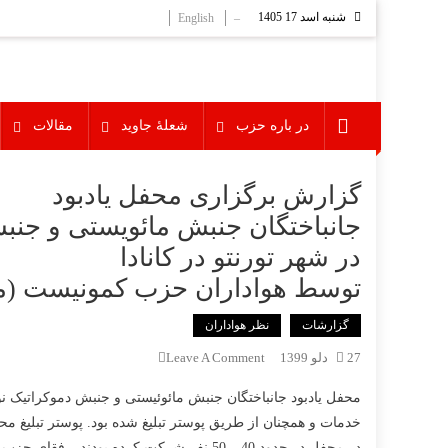
Ski
شنبه اسد 17 1405
English
–
t
conten
در باره حزب
شعلۀ جاوید
مقالات
گزارش برگزاری محفل یادبود
جانباختگان جنبش مائویستی و جنبش
در شهر تورنتو در کانادا
توسط هواداران حزب کمونیست (ما
گزارشات
نظر هواداران
On
27 دلو 1399
Leave A Comment
گزارش
برگزاری
خدمات و همچنان از طریق پوستر تبلیغ شده بود. پوستر تبلیغ 
محفل
در محفل در حدود 40 – 50 نفر شرکت کرده 