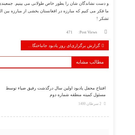
و دست نشاندگان شان را بطور خاص طولانی می بینیم. جمعبند
ما فکر می کنیم که مبارزه در افغانستان بخشی از مبارزه بین ا
تشکر !
471
Post Views:
راهبری
گزارش برگزاری‌ای روز یادبود جانباختگان شعله‌یی و مائوئیست افغانستان در اتریش
نوشته
مطالب مشابه
افتتاح محفل یادبود اولین سال درگذشت رفیق ضیاء توسط
مسئول کمیته منطقه شماره دوم
2 سرطان 1400