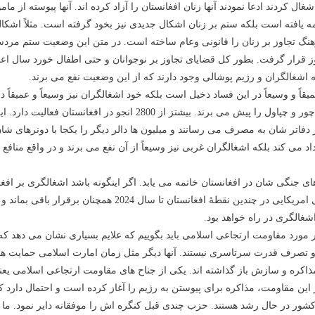
ال کردند ادعا نمودند آنها زنان افغانستان را آزاد کرده اند. آنها پیوسته از م
امه یافته است بلکه ستم بر زنان اشکال جدیدی نیز بخود گرفته است. مثلاً اشک
نگ تجاوز بر زنان را قانونی وعام ساخته است. در متن این وضعیت ستم مردسال
ریباً یک هفته قبل یک دختر 3 ساله مورد تجاوز قرار گرفت. بطور کل قضایای تجاوز بر نوجوانان و حتی 
شغالگران و رژیم پوشالی وجود دارند که از این وضعیت نفع می برند.
میقاً و وسیعاً در این فساد دخیل است بلکه خود اشغالگران نیز وسیعاً و عمیقاً د
مصروف هستند. آنها از طریق انجوها و شرکت های مختلف این چور و چپاول
 دفاتر شان به مصرف می رسانند و میلیون ها دالر دیگر را یکجا با دونرهای شان
 می کند بلکه اشغالگران غربی نیز وسیعاً از آن نفع می برند و در واقع منافع 
شان ادعا دارند که بعد از سال 2014 مسئولیت های جنگی شان در افغانستان خاتمه می یابد. اگر اینگونه باش
ر مورد مقاومت ارتجاعی اسلامی باید بگوییم که علایم بسیاری نشان می دهد 
م و تصرف قدرت سرتاسری نیستند. آنها دیگر مثل زمان امارت اسلامی حمایت
رای مذاکره و سازش باز گذاشته اند. یکی از جناح های مقاومت ارتجاعی اسلامی ی
این مقاومت، مذاکره برای پیوستن به رژیم را آغاز کرده است و احتمال دارد که
ر در حال رشد هستند. حزب چندی قبل کنگره اش را موفقانه دایر نمود. ما راه