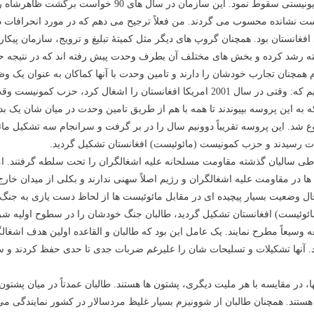
سه جهان را حمایت کرد و در نتیجه کاملاً به گودال انحراف ر
دست نشانده محسوب می گردند. من فعلاً ترجیح می دهم که در مورد انحرافا
غانستان بود. همچنان گروپ های دیگر مثل کمیتۀ تبلیغ و ترویج، سازمان پیکار 
سته رشد کرده و بخش های مختلف آن بطرف وحدت پیش رفته اند که در نتیجه 
م همچنان تجارب خودشان را دارند و تامین وحدت با آنها کماکان به عنوان یک 
در مورد تشکیل حزب کمونیست (مائوئیست) افغانستان باید بگویم که: وقتی در سال 2001 امری
 که به این پروسه بپیوندند تا همه با هم از طریق تامین وحدت در میان شان یک 
ع شد. این پروسه تقریباً دوونیم سال را در بر گرفت و سرانجام سه تشکیل ما
وحدت رسیدند و حزب کمونیست (مائوئیست) افغانستان تشکیل گردید.
طی سالیان گذشته مقاومت مسلحانه علیه اشغالگران را تحت سلطه گرفتند. اما
ها در مقاومت علیه اشغالگران و رژیم اصلاً سهنی ندارند و بکلی از میدان خا
حال وضعیت بسیار پیچیده ای در مقابل مائوئیست ها از لحاظ دست یازی به جنگ
200 وقتی حزب کمونیست (مائوئیست) افغانستان تشکیل گردید، طالبان جنگ خودشان را در سطوح ا
یعاً مطرح نمایند. یک عامل این بود که طالبان و القاعده اولین هدف اشغالگرا
دند. آنها تشکیلات و تسلیحات شان را علیرغم ضربات جدی تا حدی حفظ کردند
ا، در مقایسه با هر ملیت دیگری، پشتون ها هستند. طالبان عمدتاً در میان پشتو
 هستند. همچنان طالبان از شوونیزم بسیار غلیظ مردسالار در کشور نمایندگی می