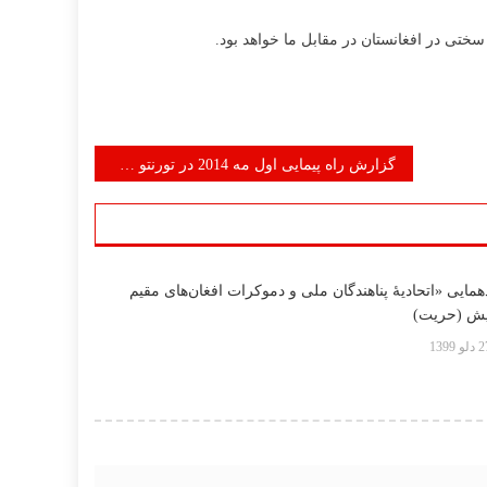
ختی در افغانستان در مقابل ما خواهد بود.
گزارش راه پیمایی اول مه 2014 در تورنتو کانادا
مایی «اتحادیۀ پناهندگان ملی و دموکرات افغان‌های مقیم
یش (حریت)
لو 1399