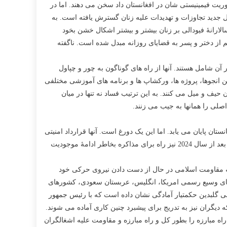
اموریت فیمینیستی شان در افغانستان داد سخن می دهند. اما در
ال جدید تجاوزات و تهدیدات علیه زنان گسترش یافته است. به
ارانۀ فیودالی بر زنان بیشتر و بیشتر اشکال خشن بخود
اطفال خورد سال اعم از دختر و پسر به قضایای روزانه مبدل شده است. ناگفته
ر آن شامل هستند. آنها از راه های گوناگون به چور و چپاول
 را پیش می برند. بیشتز از 2800 انجو در افغانستان فعالیت دارد. این انجوها، پروژه ها، ورکشاپ ها و برنامه های آموزشی مختلفی
 حیف و میل می کنند. به این ترتیب فساد نه تنها در میان
اصلی را همانها به جیب می زنند.
د اشغالگری بر افغانستان پایان می یابد. اما این یک دورغ است. آنها قرارداد امنیتی
ای را با رژیم پوشالی امضا کرده اند که اجازه می دهد پایگاه های امریکایی در چندین نقطۀ افغانستان تا سال 2024 همچنان برقرار باقی بماند و بعد از سال 2024 نیز راه برای مذاکره بخاطر ادامۀ موجودیت
که مقاومت اسلامی در حال از دست دادن نیروی حرکی خود
 های وسیع رسمی امریکا، انگلیس، عربستان سعودی، کشورهای
عنی گلبدین حکمتیار آمادگی نشان داده است که با رئیس جمهور
 دیگران نیز به تدریج برای پیشبرد چنین کاری آماده می شوند.
 مبارزه را بطور کل و راه مبارزه و مقاومت علیه اشغالگران