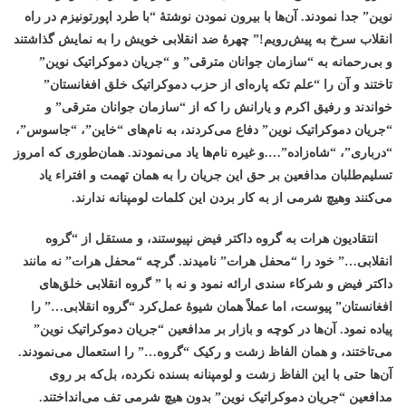
نوین” جدا نمودند. آن‌ها با بیرون نمودن نوشتۀ “با طرد اپورتونیزم در راه
انقلاب سرخ به پیش‌رویم!” چهرۀ ضد انقلابی خویش را به نمایش گذاشتند
و بی‌رحمانه به “سازمان جوانان مترقی” و “جریان دموکراتیک نوین”
تاختند و آن‌ را “علم تکه پاره‌ای از حزب دموکراتیک خلق افغانستان”
خواندند و رفیق اکرم و یارانش را که از “سازمان جوانان مترقی” و
“جریان دموکراتیک نوین” دفاع می‌کردند، به نام‌های “خاین”، “جاسوس”،
“درباری”، “شاه‌زاده”….و غیره نام‌ها یاد می‌نمودند. همان‌طوری که امروز
تسلیم‌طلبان مدافعین بر حق این جریان را به همان تهمت و افتراء یاد
می‌کنند وهیچ شرمی از به کار بردن این کلمات لومپنانه ندارند.
انتقادیون هرات به گروه داکتر فیض نپیوستند، و مستقل از “گروه
انقلابی…” خود را “محفل هرات” نامیدند. گرچه “محفل هرات” نه مانند
داکتر فیض و شرکاء سندی ارائه نمود و نه با ” گروه انقلابی خلق‌های
افغانستان” پیوست، اما عملاً همان شیوۀ عمل‌کرد “گروه انقلابی…” را
پیاده نمود. آن‌ها در کوچه و بازار بر مدافعین “جریان دموکراتیک نوین”
می‌تاختند، و همان الفاظ زشت و رکیک “گروه…” را استعمال می‌نمودند.
آن‌ها حتی با این الفاظ زشت و لومپنانه بسنده نکرده، بل‌که بر روی
مدافعین “جریان دموکراتیک نوین” بدون هیچ شرمی تف می‌انداختند.