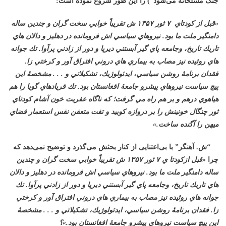
جنگ مسلحانه می‌شود”) را این طور شروع نموده است:
«
قبل از كودتاي
۷
ثور
۱۳۵۷
ش تقريباً خوابي سخت گران و چندين ساله
دامنگير ملت ما بود. نيروهاي سياسي اش فرومانده در دهليز و دالان هاي
تاريك تاريخ، وجامعه پاي گير آبستني ديرپا و دور از زادني پرآوا. تك جوانه
هاي روئيده نيز مصاب به بيماري هاي دروني افتراق آور و كرختي زا.
فقدان برنامۀ روشن سياسي، ايدئولوژيك، تشكيلاتي و . . . مشخصۀ اين
پيچ سياست نيروهاي پيشرو جامعۀ افغانستان بود. تك فريادهاي گويا را هم
هياهوي درهم و بر هم راه مي گرفت؛ كه ناگاه عفريت خون آشام كودتاي
ثور چنگال خونينش را بر دروازه كوبيد و تفت متعفن نفس استعمار فضاي
ميهن را آگنده ساخت.»
“ش. آهنگر” با بی‌اعتنایی از کنار بحثش می‌گذرد و توضیح نمی‌دهد که
چرا
«
قبل ازکودتا ي
۷
ثور
۱۳۵۷
ش تقريباً خوابي سخت گران و چندين
ساله دامنگير ملت ما بود. نيروهاي سياسي اش فرومانده در دهليز و دالان
هاي تاريك تاريخ، وجامعه پاي گير آبستني ديرپا و دور از زادني پرآوا. تك
جوانه هاي روئيده نيز مصاب به بيماري هاي دروني افتراق آور و كرختي
زا. فقدان برنامۀ روشن سياسي، ايدئولوژيك، تشكيلاتي و . . . مشخصۀ
اين پيچ سياست نيروهاي پيشرو جامعۀ افغانستان بود.»؟