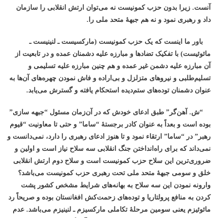
آنست. زیرا بدون حزب کمونیست نه می‌توان ارتش انقلابی را سازمان
داد و رهبری نمود و نه هم جبهۀ متحد ملی را.
باور ما اینست که یک حزب کمونیست (مارکسیست ـ لنینیست ـ
مائوئیست) با تفکیک تضادها و مبارزه علیه دشمنان عمده و در تابعیت از
آن مبارزه علیه دشمن غیر عمده و هم چنین مبارزه علیه تسلیمی و
تسلیم‌طلبی و نیروهای متزلزل و بی‌اراده و فاش نمودن چهره‌های آن‌ها به
عنوان دشمنان توده‌های ستم‌دیده استحکام یافته و گسترش می‌یابد.
“ش. آهن‌گر” طبق ادعای خودش که در آن‌زمان مسئول “جبهه سازی”
بوده است و بعداً به عنوان کادر برجستۀ “ساما” و حتی تا معاونیت “قیوم
رهبر” در “ساما” ارتقاء نمود و تا هنوز ادعای رهبری را دارد، نمی‌دانست و
نمی‌داند که برای راه‌انداختن جنگ انقلابی سه سلاح نیاز است و اولین و
ضروری‌ترین این سلاح حزب کمونیست است و سلاح دوم ارتش انقلابی
خلق و سومی جبهۀ متحد ملی تحت رهبری حزب کمونیست می‌باشد؟
وارونه نمودن این سه سلاح به بهانه‌های شرایط مشخص کشور پشت
کردن به منافع پرولتاریا و توده‌های زحمت‌کش افغانستان بوده و صریحاً رد
مائوئیزم یعنی سومین مرحلۀ تکاملی مارکسیزم ـ لنینیزم می‌باشد. عدم