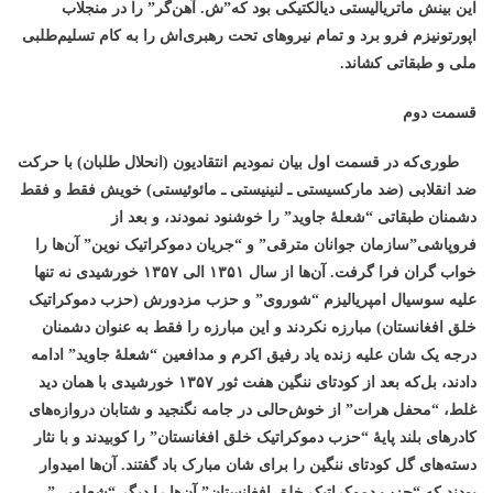
این بینش ماتریالیستی دیالکتیکی بود که”ش. آهن‌گر” را در منجلاب
اپورتونیزم فرو برد و تمام نیروهای تحت رهبری‌اش را به کام تسلیم‌طلبی
ملی و طبقاتی کشان
د.
قسمت دوم
طوری‌که در قسمت اول بیان نمودیم انتقادیون (انحلال طلبان) با حرکت
ضد انقلابی (ضد مارکسیستی ـ لنینیستی ـ مائوئیستی) خویش فقط و فقط
دشمنان طبقاتی “شعلۀ جاوید” را خوشنود نمودند، و بعد از
فروپاشی”سازمان جوانان مترقی” و “جریان دموکراتیک نوین”
آن‌ها را
خواب گران فرا گرفت. آن‌ها از سال ۱۳۵۱ الی ۱۳۵۷ خورشیدی نه تنها
علیه سوسیال امپریالیزم “شوروی” و حزب مزدورش (حزب دموکراتیک
خلق افغانستان) مبارزه نکردند و این مبارزه را فقط به عنوان دشمنان
درجه یک شان علیه زنده یاد رفیق اکرم و مدافعین “شعلۀ جاوید” ادامه
دادند، بل‌که بعد از کودتای ننگین هفت ثور ۱۳۵۷ خورشیدی با همان دید
غلط، “محفل هرات” از خوش‌حالی در جامه نگنجید و شتابان دروازه‌های
کادرهای بلند پایۀ “حزب دموکراتیک خلق افغانستان” را کوبیدند و با نثار
دسته‌های گل کودتای ننگین را برای شان مبارک باد گفتند. آن‌ها امیدوار
بودند که “حزب دموکراتیک خلق افغانستان” آن‌ها را دیگر “شعله‌یی”