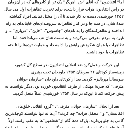
اما” انتقادیون” که آقای “ش. آهن‌گر” یک تن از کادرهاای که در آن‌زمان
در راس انتقادیون هرات قرار داشت، برای تخریب تظاهرات اول می سال
۱۳۵۲ خورشیدی دست به کار شدند تا آن ‌را مختل نمایند. افراد گماشته
شدۀ
شان، در
همه جا و در کنار تظاهرات سروصدای‌های خاینانه‌‌ای به راه
انداختند و تظاهرکنندگان را به نام‌های “جاسوس”، “خاین”، “درباری”… و
غیره به مردم معرفی می‌کردند و به سمت شان تف می‌انداختند. اما
تظاهرات با همان شکوهش راهش را ادامه داد و حمایت توده‌ها را تا ختم
تظاهرات با خود داشت.
این حرکت و عمل‌کرد ضد انقلابی انتقادیون، در سطح کل کشور،
زمینه‌ساز کودتای ۲۶ سرطان ۱۳۵۲ داودخان تحت رهبری
سوسیال‌امپریالیزم گردید. بعد از کودتای داودخان “سازمان جوانان
مترقی” که ضربۀ مهلکی از طرف انتقادیون خورده بود، دیگر نتوانست به
پیش حرکت کند تا این‌که در سال ۱۳۵۴ خورشیدی عملاً منحل گردید.
بعد از انحلال “سازمان جوانان مترقی”، “گروه انقلابی خلق‌های
افغانستان” و ” محفل هرات” چه کردند؟ آن‌ها نه تنها نتوانستد کوچک‌ترین
گامی به جلو بردارند، بل‌که ده‌ها گام از”شعله‌یی”ها به عقب رفتند. اولا‌ً
آن‌ها جای این‌که از سازمان برش نموده گامی به جلو بردارند و برای ایجاد