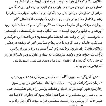
انقلابی…” و “محفل هرات” جست‌وجو نمود. آن‌ها
بعد از انتقاد به
“سازمان جوانان مترقی” و جریان دموکراتیک نوین، جای
این‌که گامی
فراتر از “سازمان جوانان مترقی” بگذارند و جنبه‌های اصولی سازمان را
رشد و تکامل دهند و در جهت ایجاد حزب کمونیست افغانستان گام
بردارند، برعکس از سازمان بریدند به “گروه”گرایی و “محفل” بازی روی
آوردند و به تبلیغ و ترویج ایده‌های ضد انقلابی (ضد مارکسیستی ـ لنینیستی
ـ مائوئیستی (در آن وقت ضد اندیشۀ مائوتسه‌دون) پرداختند. این حرکت و
عمل‌کرد خاینانه باعث گردید تا
«
نيروهاي سياسي اش فرومانده در دهليز
و دالان هاي تاريك تاريخ، وجامعه پاي گير آبستني ديرپا و دور از زادني
پرآوا. تك جوانه هاي روئيده نيز مصاب به بيماري هاي دروني افتراق آور و
كرختي زا.»
گردند و از «فقدان برنامۀ روشن سياسي، ايدیولوژيك،
تشكيلاتي» رنج ببرند.
“ش. آهن‌گر” به خوبی آگاه است که در سرطان ۱۳۴۸ خورشیدی
“جریان دموکراتیک نوین” با حمایت توده‌های ستم‌کش در چهار سوق
(چارسو) شهر کهنه هرات حمله وحشیانه پولیس را درهم شکستند، حتی
بی بی سی این مطلب را با صراحت اعلان نمود که «ظرف ۲۴ ساعت
شهر خالی از پولیس و در دست متعلمین هرات بود». (گزارش رادیو بی