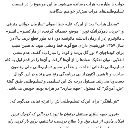
دولت با طیاره به هرات رسانده می‌شود. ما این موضوع را در قسمت
تسلیم‌طلبی‌های هرات بیش‌تر خواهیم شگافت.
“محفل هرات” بعد از این‌که علیه خط اصولی”سازمان جوانان مترقی
و “جریان دموکراتیک نوین” موضع خصمانه گرفت، از مارکسیزم ـ لنینیزم
ـ مائوئیزم (در آن‌زمان اندیشه مائوتسه دون) به طور قطع برید، بناءً در
سال ۱۳۵۷ خورشیدی دارای هیچ‌گونه خط ومشی نبود، به همین سبب
برای کودتا‌چیان ۷ ثور گل بردند و کودتا را مبارک‌باد گفتند. عدم مشی
انقلابی، توان تفکیک تضادها را از آن‌ها گرفت و آن‌ها را در قدم اول به کام
تسلیم‌طلبی طبقاتی انداخت و بعداً در مسیر تسلیم‌طلبی ملی رهنمون
ساخت و تا همین اکنون از بی برنامه‌گی رنج می‌برند و در این گودال
دست‌وپا می‌زنند. مسئول درجه یک این تسلیمی و تسلیم‌طلبی طبق گفتۀ
“ش. آهن‌گر” که مسئول “جبهه سازی” در هرات بوده، خودش می‌باشد.
“ش.آهنگر” برای این‌که تسلیم‌طلبی‌اش را تبرئه نماید، می‌گوید که
:
«(چون جبهه سازی مستقل درتوان ما نبود.) درحالي كه كوچك ترين
امكان مادي، از قبيل پول و يا سلاح دردست نداشتيم، براي باز كردن راه