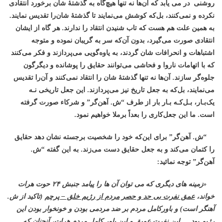
روشنی در می یابد که آن‌ها نه تنها هیچ‌گاه به گذشتۀ شان برخورد انتقادی
نکرده و نمی‌کنند، بل‌که کوشش می‌نمایند تا گذشتۀ شان‌را تقدیس نمایند.
به همین علت هم هست که تاب شنیدن انتقاد را ندارند. هر گاه از ایشان
انتقادی صورت می‌گیرد، بدون آن‌که سر به گریبان نموده و متوجه
اشتباهات و انحرافات شان گردند، به یاوه‌گویی می‌پردازند و فکر می‌کنند
که با اتهامات ناروا و فحاشی می‌توانند حقایق را پوشانده و دیگرگون
جلوه‌گر سازند. آن‌ها نه تنها گذشتۀ شان را انتقاد نمی‌کنند و آن‌را تقدیس
می‌نمایند، بل‌که به جعل تاریخ نیز می‌پردازند. این جعل تاریخی نـه
یک‌بـار، بـل‌کـه بـار بار از طرف “ش. آهن‌گر” و شرکاء صورت گرفته
است. ما این جعل‌کاری را بعداً برملا خواهیم نمود.
“ش. آهن‌گر” برای این‌که خود را شخصیت برجسته نشان دهد حقایق
را کتمان می‌کند و به جعل حقایق دست می‌زند. به این گفته “ش.
آهن‌گر” توجه نمائید:
«زمینه های دیگری که می توان آن ها را پیامد جنبش
۲۴
حوت هرات
خواند،
عمق نفرت بی حد و حصر
مردم از رژیم خلق – پرچم
(تاکید از ش.
آهنگر است)
و باورکامل مردم بر ضد مردمی بودن و خونخوار بودن این
رژیم بود….
این نفرت عمیق و این باور کامل مردم هرات، آنچنان که