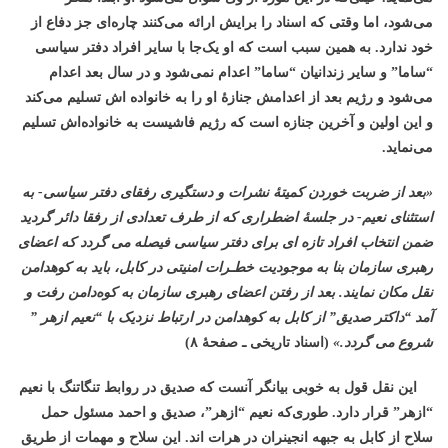
می‌شود، اما وقتی که اسناد را برایش ارائه می‌کنند چاره‌ای جز دفاع از
خود ندارد. به همین سبب است که او یک‌جا با سایر افراد دفتر سیاسی
“ساما” و سایر زندانیان “ساما” اعدام نمی‌شود و در سال بعد اعدام
می‌شود‌ و رژیم بعد از اعدامش جنازۀ او را به خانواده اش تسلیم می‌کند
و این اولین و آخرین جنازه است که رژیم فاشیست به خانواده‌اش تسلیم
می‌نماید.
«بعد از ضربت خوردن کمیتۀ نشرات و دستگیری رفقای دفتر سیاسی- به
استثنای نعیم- در جلسۀ اضطراری که از طرف تعدادی از رفقا دائر گردید
ضمن انتخاب افراد تازه ای برای دفتر سیاسی فیصله می گردد که اعضای
رهبری سازمان بنا به موجودیت خطـرات امنیتی در کابل، باید به کوهدامن
نقل مکان نمایند. بعد از رفتن اعضای رهبری سازمان به کوه‌دامن رفت و
آمد “داکتر صدیق” از کابل به کوهدامن در ارتباط نزدیک با “نعیم ازهر ”
شروع می گردد.
»
(اسناد تاریخی ـ صفحۀ ۸)
این نقل قول به خوبی بیانگر آنست که صدیق در روابط تنگاتنگ با نعیم
“ازهر” قرار دارد. طوری‌که نعیم “ازهر”، صدیق و احمد مسئول حمل
سلاح از کابل به جبهه انجینران در هرات اند. این سلاح و مهمات از طریق