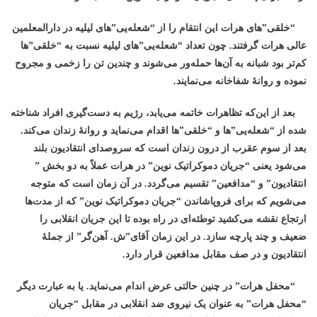
“خلقی”های هرات این انتقام را از “شعله‌یی”های لیلیه در دارالمعلمین
عالی هرات گرفتند. چون تعداد “شعله‌یی”های لیلیه نسبت به “خلقی”ها
کم‌تر بود شبانه به آن‌ها حمله‌ور می‌شوند و چندین تن را زخمی و مجروح
نموده و روانۀ شفاخانه می‌نمایند.
بعد از این‌که تظاهرات خاتمه می‌یابد، رژیم به دست‌گیری افراد شناخته
شده از “شعله‌یی”ها و “خلقی”ها اقدام می‌نماید و روانۀ زندان می‌کند.
بعد از سوم عقرب از درون زندان است که سروصدای انتقادیون بلند
می‌شود یعنی “جریان دموکراتیک نوین” در هرات عملاً به دو بخش ”
انتقادیون” و “مدافعین” تقسیم می‌گردد. در آن زمان است که متوجه
می‌شویم که برای فروپاشاندن “جریان دموکراتیک نوین” که از مدت‌ها
ارتجاع نقشه می‌کشید توطئه‌ای در راه بوده تا این جریان انقلابی را
ضعیف و چند پارچه سازد. در این‌ زمان آقای”ش. آهن‌گر” از جملۀ
انتقادیون و در صف مقابل مدافعین قرار دارد.
“محفل هرات” در چنین حالتی عرض اندام می‌نماید. یا به عبارت دیگر
“محفل هرات” به عنوان یک نیروی ضد انقلابی در مقابل “جریان