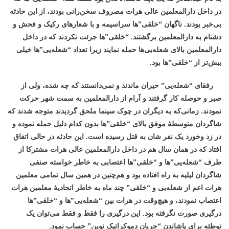
در داخل دارالمعلمین عالی هرات مصروف سخن‌رانی بودند، از این حادثه
بی‌خبر بودند. ناگهان “خلقی”‌ها سراسیمه و با شعارهای رکیک و فحش و
دشنام به دارالمعلمین برگشتند. “خلقی”ها جرئت نکردند که در داخل
دارالمعلمین بالای شعله‌یی‌ها حمله نمایند زیرا تعداد “شعله‌یی”ها خیلی
بیش‌تر از “خلقی”ها بود.
رفقای “شعله‌یی” حیران ماندند و نمی‌دانستند که چه شده، ولی از
صبر و حوصله کار گرفتند و آرام از دارالمعلمین به سمت شهر حرکت
نمودند. زمانی‌که به دیگران در چوک سینما ملحق گردیدند متوجه شدند که
شاگردان متوسطۀ موفق بالای “خلقی”ها بدون کدام دلیل حمله نموده و
در زد وخورد یک نفر شان به قتل رسیده است. این حادثه در حالی اتفاق
افتاد ‌که در همان سال هم در داخل دارالمعلمین عالی هرات مشترکا از
طرف “شعله‌یی”ها و “خلقی”ها اعتصابی به خاطر خواسته صنفی
شاگردان لیلیه به راه افتاده بود و هم‌چنین در همین سال تمامی معلمین
هرات اعم از شعله‌یی و “خلقی” چند ماه به خاطر اتحادیۀ معلمین هرات
اعتصاب نمودند، و هیچ‌وقت در هرات بین “شعله‌یی”ها و “خلقی‌”ها
درگیری صورت نگرفته بود. این درگیری را فقط و فقط می‌توان یک
توطئه برای پاشاندن “جریان دموکراتیک نوین” حساب نمود.