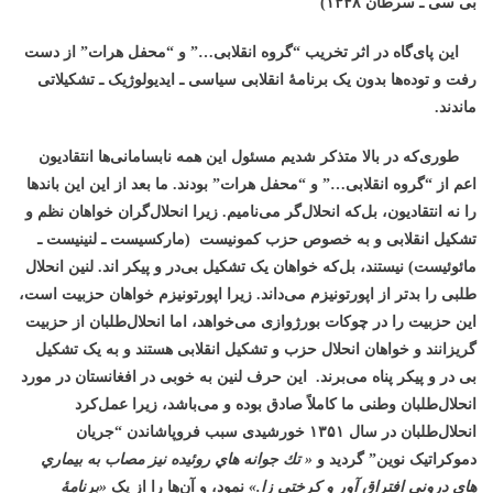
بی سی ـ سرطان ۱۳۴۸)
این پای‌گاه در اثر تخریب “گروه انقلابی…” و “محفل هرات” از دست
رفت و توده‌ها بدون یک برنامۀ انقلابی سیاسی ـ ایدیولوژیک ـ تشکیلاتی
ماندند.
طوری‌که
در بالا متذکر شدیم مسئول این همه نابسامانی‌ها انتقادیون
اعم از “گروه انقلابی…” و “محفل هرات” بودند. ما بعد از این این باندها
را نه انتقادیون، بل‌که انحلال‌گر می‌نامیم. زیرا انحلال‌گران خواهان نظم و
تشکیل انقلابی و به خصوص حزب کمونیست (مارکسیست ـ لنینیست ـ
مائوئیست) نیستند، بل‌که خواهان یک تشکیل بی‌در و پیکر اند. لنین انحلال
طلبی را بدتر از اپورتونیزم می‌داند. زیرا اپورتونیزم خواهان حزبیت است،
این حزبیت را در چوکات بورژوازی می‌خواهد، اما انحلال‌طلبان از حزبیت
گریزانند و خواهان انحلال حزب و تشکیل انقلابی هستند و به یک تشکیل
بی در و پیکر پناه می‌برند. این حرف لنین به خوبی در افغانستان در مورد
انحلال‌طلبان وطنی ما کاملاً صادق بوده و می‌باشد، زیرا عمل‌کرد
انحلال‌طلبان در سال ۱۳۵۱ خورشیدی سبب فروپاشاندن “جریان
دموکراتیک نوین” گردید و
«
تك جوانه هاي روئيده نيز مصاب به بيماري
هاي دروني افتراق آور و كرختي زا.»
نمود
، و آن‌ها را از یک
«برنامۀ