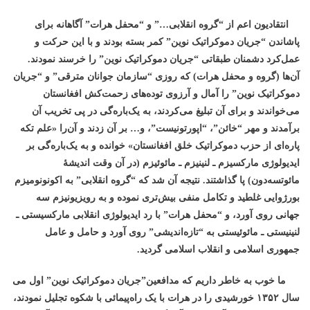
انتقادیون اعم از “گروه انقلابی…” و “محفل هرات” آگاهانه برای
پاشاندن “جریان دموکراتیک نوین” کمر بسته بودند و با این حرکت و
عمل‌کرد دشمنان طبقاتی “جریان دموکراتیک نوین” را خرسند نمودند.
آن‌ها (گروه و محفل هرات) که روزی “سازمان جوانان مترقی” و “جریان
دموکراتیک نوین” را آمال و آرزوی توده‌های زحمت‌کش افغانستان
می‌خواندند و برای آن تبلیغ می‌کردند، به یک‌باره‌گی در پی تخریب آن
برآمدند و مهر “خائن”، “اپورتونیست”، و… بر آن زدند و آن‌را «علم تکه
پاره‌ای از حزب دموکراتیک خلق افغانستان» خوانده و به یک‌باره‌گی بر
ایدیولوژی مارکسیزم ـ لنینیزم ـ مائوئیزم (در آن وقت اندیشۀ
مائوتسه‌دون) پا گذاشتند. نتیجه آن شد که “گروه انقلابی” به اکونونومیزم
بورژوایی غلطید و تکامل منفی بیش‌تری نموده و به رویزیونیزم سه
جهانی روی آورد، و “محفل هرات” با رد ایدیولوژی انقلابی مارکسیستی ـ
لنینیستی ـ مائوئیستی به “تازه‌اندیشی” روی آورد و حامل و عامل
جمهوری اسلامی و انقلاب اسلامی گردید.
ما خوب به خاطر داریم که مدافعین”جریان دموکراتیک نوین” اول می
سال ۱۳۵۲ خورشیدی را در هرات با یک راه‌پیمائی با شکوه تجلیل نمودند،