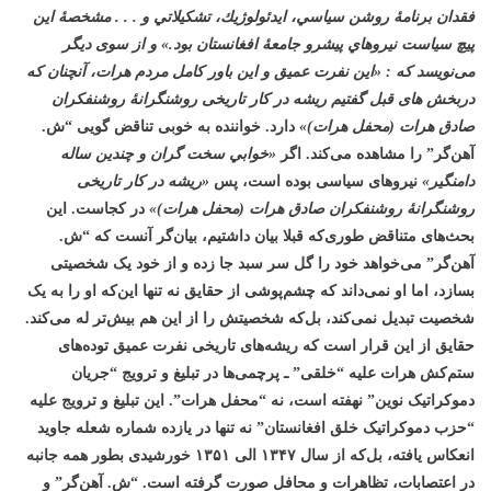
فقدان برنامۀ روشن سياسي، ايدئولوژيك، تشكيلاتي و . . . مشخصۀ اين
پيچ سياست نيروهاي پيشرو جامعۀ افغانستان بود.»
و از سوی دیگر
می‌نویسد که
: «
این نفرت عمیق و این باور کامل مردم هرات، آنچنان که
دربخش های قبل گفتیم ریشه در کار تاریخی روشنگرانۀ روشنفکران
صادق هرات (محفل هرات)»
دارد.
خواننده به خوبی تناقض
گویی “ش.
آهن‌گر” را مشاهده می‌کند. اگر
«
خوابي سخت گران و چندين ساله
دامنگير»
نیروهای سیاسی بوده است، پس
«ریشه در کار تاریخی
روشنگرانۀ روشنفکران صادق هرات (محفل هرات)»
در کجاست. این
بحث‌های متناقض طوری‌که قبلا بیان داشتیم، بیان‌گر آنست که “ش.
آهن‌گر” می‌خواهد خود را گل سر سبد جا زده و از خود یک شخصیتی
بسازد، اما او نمی‌داند که چشم‌پوشی از حقایق نه تنها این‌که او را به یک
شخصیت تبدیل نمی‌کند، بل‌که شخصیتش را از این هم بیش‌تر له می‌کند.
حقایق از این قرار است که ریشه‌های تاریخی نفرت عمیق توده‌های
ستم‌کش هرات علیه “خلقی” ـ پرچمی‌ها در تبلیغ و ترویج “جریان
دموکراتیک نوین” نهفته است، نه “محفل هرات”. این تبلیغ و ترویج علیه
“حزب دموکراتیک خلق افغانستان” نه تنها در یازده شماره شعله جاوید
انعکاس یافته، بل‌که از سال ۱۳۴۷ الی ۱۳۵۱ خورشیدی بطور همه جانبه
در اعتصابات، تظاهرات و محافل صورت گرفته است. “ش. آهن‌گر” و