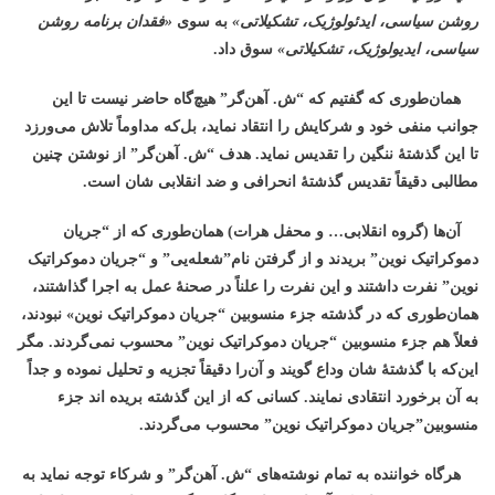
روشن سیاسی، ایدئولوژیک، تشکیلاتی»
به سوی
«فقدان برنامه روشن
سیاسی، ایدیولوژیک، تشکیلاتی»
سوق داد.
همان‌طوری که گفتیم که “ش. آهن‌گر” هیچ‌گاه حاضر نیست تا این
جوانب منفی خود و شرکایش را انتقاد نماید، بل‌که مداوماً تلاش می‌ورزد
تا این گذشتۀ ننگین را تقدیس نماید. هدف “ش. آهن‌گر” از نوشتن چنین
مطالبی دقیقاً تقدیس گذشتۀ انحرافی و ضد انقلابی شان است.
آن‌ها (گروه انقلابی… و محفل هرات) همان‌طوری که از “جریان
دموکراتیک نوین” بریدند و از گرفتن نام”شعله‌یی” و “جریان دموکراتیک
نوین” نفرت داشتند و این نفرت را علناً در صحنۀ عمل به اجرا گذاشتند،
همان‌طوری که در گذشته جزء منسوبین “جریان دموکراتیک نوین» نبودند،
فعلاً هم جزء منسوبین “جریان دموکراتیک نوین” محسوب نمی‌گردند. مگر
این‌که با گذشتۀ شان وداع گویند و آن‌را دقیقاً تجزیه و تحلیل نموده و جداً
به آن برخورد انتقادی نمایند. کسانی که از این گذشته بریده اند جزء
منسوبین”جریان دموکراتیک نوین” محسوب می‌گردند.
هرگاه خواننده به تمام نوشته‌های “ش. آهن‌گر” و شرکاء توجه نماید به