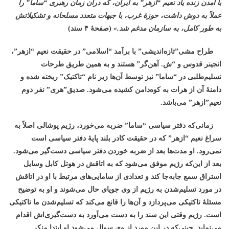
با آمدن زنده یاد نعیم “ازهر” به ایران، که درآن زمان رهبری “ساما” را
عملاً به دوش داشت، حوزۀ غرب، با جبهات متعدد مسلحانه و تشکیلاتش
به طور کامل، به سازمان مدغم شد.»
(صفحۀ ۴ سند)
طراح مشی”تازه‌اندیشی” با برآمد “اسلامی” در حقیقت نعیم “ازهر”،
انجینر قدوس و “ش. آهن‌گر” هستند و به همین طریق طرحات
تسلیم‌طلبی در “ساما” نیز توسط آن‌ها زیر نام “تاکتیک” ریخته شده و
دامنۀ آن از هرات به کوه‌دامن کشیده می‌شود. صدیق”هری” نفر دوم
نعیم”ازهر” می‌باشد.
زمانی‌که دفتر سیاسی “ساما” ضربه می‌خورد، رژیم پوشالی اصلاً به
سراغ نعیم “ازهر” که در حقیقت کادر بلند پایۀ دفتر سیاسی است
نمی‌رود. او مدت‌ها بعد از ضربه خوردن دفتر سیاسی دست‌گیر می‌شود.
بعد از این‌که رژیم موفق می‌شود که به اتاقش در هوتل کابل وسایل
استراق سمع جابه‌جا کند و تعدادی از سامایی‌های مرتبط با او در اتاقش
در مورد تسلیم‌شدن به رژیم از وی جویای حال می‌شوند و او به توضیح
مسئلۀ تاکتیکی می‌پردازد و آن‌ها را قانع می‌کند که تسلیم‌شدن ما تاکتیکی
است. رژیم وقتی این سند را به دست می‌آورد به دست‌گیری‌اش اقدام
می‌نماید. حینی‌که در این مورد از وی سوال می‌شود او ابتدا منکر