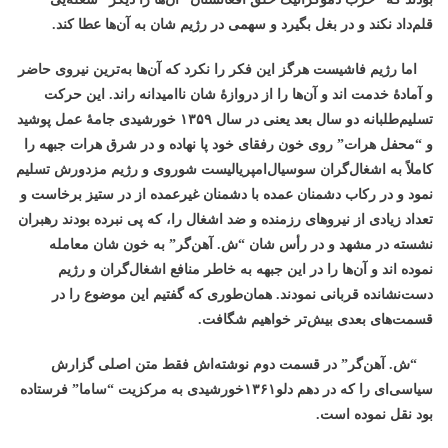
قلم‌داد نکند و در بغل بگیرد و سهمی در رژیم شان به آن‌ها عطا کند.
اما رژیم فاشیست هرگز این فکر را نکرد که آن‌ها به‌ترین نیروی حاضر
و آمادۀ خدمت اند و آن‌ها را از دروازۀ شان ناامیدانه راند. این حرکت
تسلیم‌طلبانه دو سال بعد یعنی در سال ۱۳۵۹ خورشیدی جامۀ عمل پوشید
و “محفل هرات” روی خون رفقای خود پا نهاده و در شرق هرات جبهه را
کاملاً به اشغال‌گران سوسیال‌امپریالیست شوروی و رژیم مزدورش تسلیم
نمود و در رکاب دشمنان عمده با دشمنان غیرعمده از در ستیز برخاست و
تعداد زیادی از نیروهای رزمنده و ضد اشغال را، که پی نبرده بودند رهبران
نشسته در مشهد و در رأس شان “ش. آهن‌گر” به خون شان معامله
نموده اند و آن‌ها را در این جبهه به خاطر منافع اشغال‌گران و رژیم
دست‌نشانده قربانی نمودند. همان‌طوری که گفتیم این موضوع را در
قسمت‌های بعدی بیش‌تر خواهیم شگافت.
“ش. آهن‌گر” در قسمت دوم نوشته‌اش فقط متن اصلی گزارش
سیاسی‌ای را که در دهم دلو۱۳۶۱خورشیدی به مرکزیت “ساما” فرستاده
بود نقل نموده است.