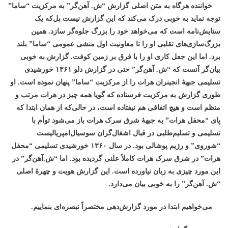
خواننده هرگاه به متن اصلی گزارش “ش. آهن‌گر” به مرکزیت “ساما”
توجه نماید به خوبی درک می‌کند که این گزارش نیست بل‌که یک
ستایش‌نامه است که می‌خواهد خود را بزرگ جلوه‌گر سازد. همین
بزرگ‌سازی‌های تقلبی او را تا معاونیت اول منشی عمومی “ساما” بلند
برد. اما این جعل کاری او را با فرق بر زمین کوفت. گزارش به خوبی
بیان‌گر آنست که “ش. آهن‌گر” حتی در گزارش دلو ۱۳۶۱ خورشیدی
تسلیمی جبهۀ انجینران هرات را از مرکزیت “ساما” پنهان نموده است. او
طوری گزارش به مرکزیت فرستاده که گویا همه چیز در هرات مرتب و
منظم است و هیچ اتفاقی هم نیفتاده است، در حالی‌که از همان ابتدا که
پای “محفل هرات” به جبهۀ شرق سرک هرات باز می‌شود توأم با
تسلیمی و تسلیم‌طلبی در قبال اشغال‌گران سوسیال‌امپریالیست
“
شوروی
”
و رژیم پوشالی بود. در سال ۱۳۶۰ خورشیدی تسلیمی “محفل
هرات” در شرق سرک هرات کاملاً علنی گردیده بود. اما “ش.آهن‌گر” در
این مورد چیزی به زبان نیاورده است. این گزارش هویت و چهرۀ اصلی
“ش. آهن‌گر” را به خوبی بیان می‌دارد.
می‌خواهیم ابتدا در مورد گزارش‌دهی مختصراً تبصره‌ای بنماییم.