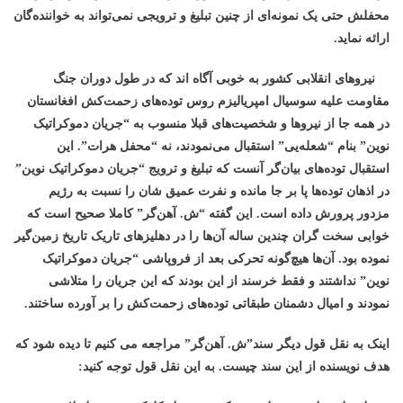
محفلش حتی یک نمونه‌ای از چنین تبلیغ و ترویجی نمی‌تواند به خواننده‌گان
ارائه نماید.
نیروهای انقلابی کشور به خوبی آگاه اند که در طول دوران جنگ
مقاومت علیه سوسیال امپریالیزم روس توده‌های زحمت‌کش افغانستان
در همه جا از نیروها و شخصیت‌های قبلا منسوب به “جریان دموکراتیک
نوین” بنام “شعله‌یی” استقبال می‌نمودند، نه “محفل هرات”. این
استقبال توده‌های بیان‌گر آنست که تبلیغ و ترویج “جریان دموکراتیک نوین”
در اذهان توده‌ها پا بر جا مانده و نفرت عمیق شان را نسبت به رژیم
مزدور پرورش داده است. این گفته “ش. آهن‌گر” کاملا صحیح است که
خوابی سخت گران چندین ساله آن‌ها را در دهلیزهای تاریک تاریخ زمین‌گیر
نموده بود. آن‌ها هیچ‌گونه تحرکی بعد از فروپاشی “جریان دموکراتیک
نوین” نداشتند و فقط خرسند از این بودند که این جریان را متلاشی
نمودند و امیال دشمنان طبقاتی توده‌های زحمت‌کش را بر آورده ساختند.
اینک به نقل قول دیگر سند”ش. آهن‌گر” مراجعه می کنیم تا دیده شود که
هدف نویسنده از این سند چیست. به این نقل قول توجه کنید: