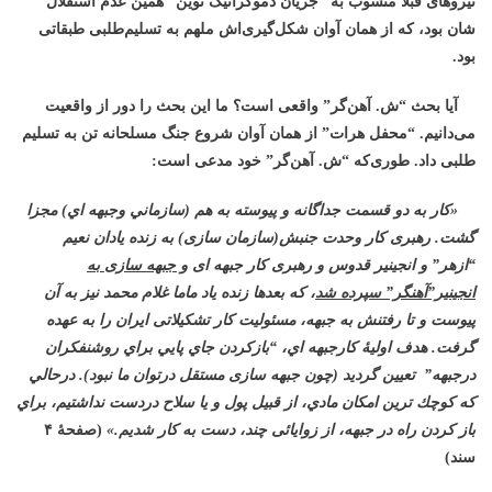
نیروهای قبلا منسوب به “جریان دموکراتیک نوین” همین عدم استقلال
شان بود، که از همان آوان شکل‌گیری‌اش ملهم به تسلیم‌طلبی طبقاتی
بود.
آیا بحث “ش. آهن‌گر” واقعی است؟ ما این بحث را دور از واقعیت
می‌دانیم. “محفل هرات” از همان آوان شروع جنگ مسلحانه تن به تسلیم
‌طلبی داد. طوری‌که “ش. آهن‌گر” خود مدعی است:
«كار به دو قسمت جداگانه و پيوسته به هم (سازماني وجبهه اي) مجزا
گشت. رهبری کار وحدت جنبش(سازمان سازی) به زنده یادان نعیم
“ازهر” و انجینیر قدوس و رهبری کار جبهه ای
و جبهه سازی به
انجینیر”آهنگر” سپرده شد
، که بعدها زنده یاد ماما غلام محمد نیز به آن
پیوست و تا رفتنش به جبهه، مسئولیت کار تشکیلاتی ایران را به عهده
گرفت. هدف اولیۀ كارجبهه اي، “بازكردن جاي پايي براي روشنفكران
درجبهه” تعيين گرديد (چون جبهه سازی مستقل درتوان ما نبود). درحالي
كه كوچك ترين امكان مادي، از قبيل پول و يا سلاح دردست نداشتيم، براي
باز كردن راه در جبهه، از زوايائی چند، دست به كار شديم.»
(صفحۀ ۴
سند)