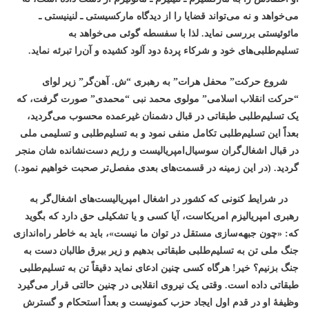
می‌خواهد و نه می‌تواند قضایا را از دیدگاه مارکسیستی ـ لنینیستی ـ
مائوئیستی بررسی نماید. لذا با سفسطه گوئی می‌خواهد به
تسلیم‌طلبی‌‌های خود و شرکاء پردۀ دود آلود کشیده و آن‌را تبرئه نماید
.
شروع حرکت” محفل هرات” به رهبری “ش. آهن‌گر” زیر لوای
“حرکت انقلاب اسلامی” مولوی محمد نبی “محمدی” صورت گرفت، که
یک تسلیم‌طلبی طبقاتی در قبال دشمنان غیرعمده محسوب می‌گردید،
بعداً این تسلیم‌طلبی تکامل منفی نمود و به تسلیم‌طلبی و تسلیمی ملی
در قبال اشغال‌گران سوسیال‌امپریالیست و رژیم دست‌نشانده شان منجر
گردید. (در این زمینه در قسمت‌های بعدی مفصل‌تر صحبت خواهیم نمود.)
در شرایط کنونی که کشور در اشغال امپریالیست‌های اشغال‌گر به
رهبری امپریالیزم امریکاست، آیا کسی و یا تشکیلی حق دارد که بگوید
که: «چون جبهه‌سازی مستقل در توان ما نیست»، باید به خاطر راه‌اندازی
جنگ ملی تن به تسلیم‌طلبی طبقاتی بدهیم و زیر بیرق طالبان دست به
جنگ بزنیم؟ خیر! هرگاه کسی چنین ادعای نماید دقیقاً تن به تسلیم‌طلبی
طبقاتی داده است. وقتی یک نیروی انقلابی در چنین حالتی قرار می‌گیرد
وظیفۀ او در قدم اول ایجاد حزب کمونیست و بعداً استحکام و گسترش