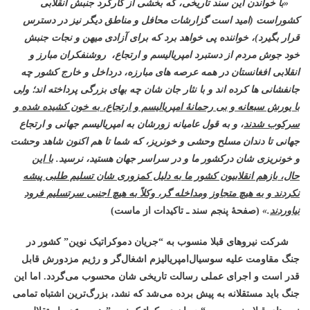
«با خواندن این سند تاریخی، که بخشی از کارکرد جنبش انقلابی
کشوراست (امید است گزارشات محافل و مناطق دیگر نیز در دسترس
قرار بگیرد)، خواننده پی خواهد برد که برای آزادی میهن و نجات جنبش
خود جوش مردم از دستبرد امپریالیسم و ارتجاع، روشنفکران مبارز و
انقلابی افغانستان در همه عرصه های مبارزه، درداخل و خارج کشور چه
جانفشانی ها کرده اند و با نثار جان شان چه بهای بزرگی پرداخته اند؛
ولی
با یورش سبعانه و بی رحمانۀ امپریالیسم و ارتجاع، به خون کشیده شده و
سرکوب شدند
، و به قول عامیانه زورشان به امپریالیسم جهانی و ارتجاع
جهانی تا دندان مسلح وحشی و خونریز، که شما تا هم اکنون شاهد وحشت
و خونریزی شان درکشور ما و در سراسر جهان هستید، نرسید.
با این
حال، بازهم انقلابیون کشور ما به دلیل کمزوری شان تسلیم طلبی پیشه
نکردند و به هیچ متجاوز ومداخله گر، وکلاً به هیچ اجنبی سرتسلیم فرود
نیاوردند
.»
(صفحۀ پنجم سند ـ تاکیدات از ماست)
شرکت نیروهای قبلا منسوب به “جریان دموکراتیک نوین” کشور در
جنگ مقاومت علیه سوسیال‌امپریالیزم اشغال‌گر و رژیم مزدورش قابل
قدر است و اجرای عملی رسالت تاریخی شان محسوب می‌گردد. اما این
جنگ باید مستقلانه به پیش برده می‌شد که نشد، بزرگ‌ترین اشتباه تمامی