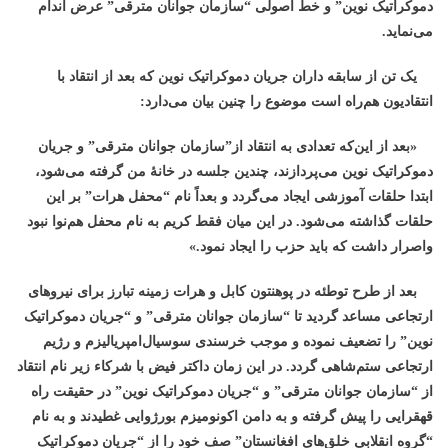
دموکراتیک نوین” و خط اصولی “سازمان جوانان مترقی” عرض اندام
می‌نماید.
یک تن از سابقه داران جریان دموکراتیک نوین که بعد از انتقاد با
انتقادیون هم‌راه است موضوع را چنین بیان می‌دارد:
«بعد از این‌که تعدادی به انتقاد از”سازمان جوانان مترقی” و جریان
دموکراتیک نوین می‌پردازند، چندین جلسه در خانۀ من گرفته می‌شود،
ابتدا حلقات آموزشی ایجاد می‌گردد و بعداً نام “محفل هرات” بر این
حلقات گذاشته می‌شود. در این میان فقط کریم به نام محفل هم‌نوا نبود
واصرار داشت که باید حزب را ایجاد نمود.»
بعد از طرح توطئه در پوهنتون کابل و هرات زمینه تبارز برای نیروهای
ارتجاعی مساعد گردید تا “سازمان جوانان مترقی” و “جریان دموکراتیک
نوین” را تضعیف نموده و موجب خرسندی سوسیال‌امپریالیزم و رژیم
ارتجاعی ستم‌شاهی گردد. در این زمان داکتر فیض با شرکاء زیر نام انتقاد
از “سازمان جوانان مترقی” و “جریان دموکراتیک نوین” در حقیقت راه
قهقرایی را پیش گرفته و به دامن اکونومیزم بورژوایی غطیدند و به نام
“گروه انقلابی خلق‌های افغانستان” صف خود را از “جریان دموکراتیک