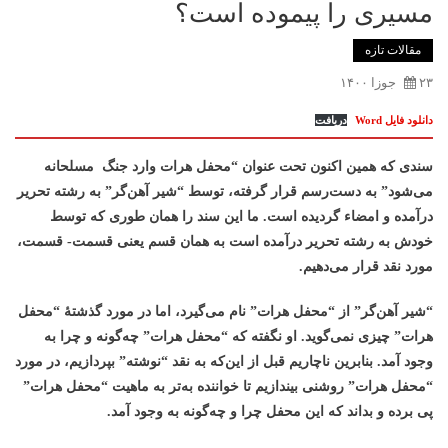
مسیری را پیموده است؟
ﻣﻘﺎﻻﺕ ﺗﺎﺯﻩ
۲۳ جوزا ۱۴۰۰
دانلود فایل Word
دریافت
سندی که همین اکنون تحت عنوان “محفل هرات وارد جنگ
مسلحانه
می‌شود” به دست‌رسم قرار گرفته، توسط “شیر آهن‌گر” به رشته تحریر
درآمده و امضاء گردیده است. ما این سند را همان‌ طوری‌ که توسط
خودش به رشته تحریر درآمده است به همان قسم یعنی قسمت- قسمت،
مورد نقد قرار می‌دهیم.
“شیر آهن‌گر” از “محفل هرات” نام می‌گیرد، اما در مورد گذشتۀ “محفل
هرات” چیزی نمی‌گوید. او نگفته که “محفل هرات” چه‌گونه و چرا به
وجود آمد. بنابرین ناچاریم قبل از این‌که به نقد “نوشته” بپردازیم، در مورد
“محفل هرات” روشنی بیندازیم تا خواننده به‌تر به ماهیت “محفل هرات”
پی برده و بداند که این محفل چرا و چه‌گونه به وجود آمد.