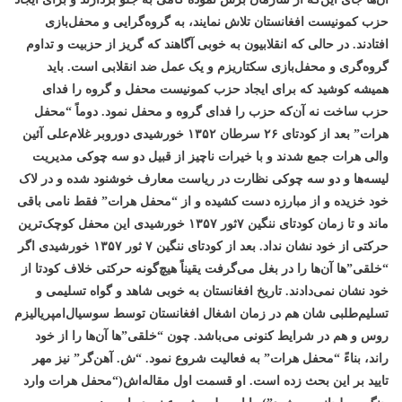
حزب کمونیست افغانستان تلاش نمایند، به گروه‌‌گرایی و محفل‌بازی
افتادند. در حالی که انقلابیون به خوبی آگاهند که گریز از حزبیت و تداوم
گروه‌گری و محفل‌بازی سکتاریزم و یک عمل ضد انقلابی است. باید
همیشه کوشید که برای ایجاد حزب کمونیست محفل و گروه را فدای
حزب ساخت نه آن‌که حزب را فدای گروه و محفل نمود. دوما‌ً “محفل
هرات” بعد از کودتای ۲۶ سرطان ۱۳۵۲ خورشیدی دوروبر غلام‌علی آئین
والی هرات جمع شدند و با خیرات ناچیز از قبیل دو سه چوکی مدیریت
لیسه‌ها و دو سه چوکی نظارت در ریاست معارف خوشنود شده و در لاک
خود خزیده و از مبارزه دست کشیده و از “محفل هرات” فقط نامی باقی
ماند و تا زمان کودتای ننگین ۷ثور ۱۳۵۷ خورشیدی این محفل کوچک‌ترین
حرکتی از خود نشان نداد. بعد از کودتای ننگین ۷ ثور ۱۳۵۷ خورشیدی اگر
“خلقی”ها آن‌ها را در بغل می‌گرفت یقیناً هیچ‌گونه حرکتی خلاف کودتا از
خود نشان نمی‌دادند. تاریخ افغانستان به خوبی شاهد و گواه تسلیمی و
تسلیم‌طلبی شان هم در زمان اشغال افغانستان توسط سوسیال‌امپریالیزم
روس و هم در شرایط کنونی می‌باشد. چون “خلقی”‌ها آن‌ها را از خود
راند، بناءً “محفل هرات” به فعالیت
شروع نمود.
“ش. آهن‌گر” نیز مهر
تایید بر این بحث زده است. او قسمت اول مقاله‌اش(“محفل هرات وارد