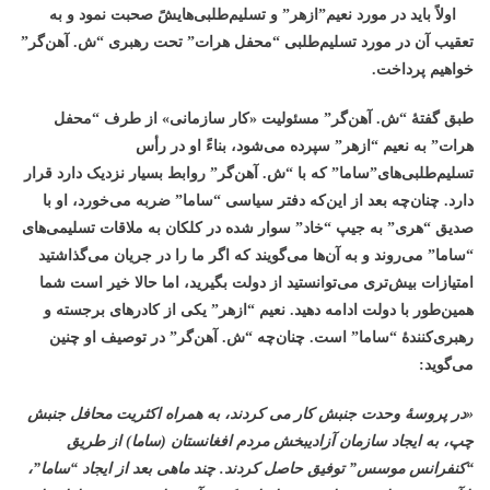
اولاً باید در مورد نعیم”ازهر” و تسلیم‌طلبی‌هایشً صحبت نمود و به
تعقیب آن در مورد تسلیم‌طلبی “محفل هرات” تحت رهبری “ش. آهن‌گر”
خواهیم پرداخت.
طبق گفتۀ “ش. آهن‌گر” مسئولیت «کار سازمانی» از طرف “محفل
هرات” به نعیم “ازهر” سپرده می‌شود، بناءً او در رأس
تسلیم‌طلبی‌های”ساما” که با “ش. آهن‌گر” روابط بسیار نزدیک دارد قرار
دارد. چنان‌چه بعد از این‌که دفتر سیاسی “ساما” ضربه می‌خورد، او با
صدیق “هری” به جیپ “خاد” سوار شده در کلکان به ملاقات تسلیمی‌های
“ساما” می‌روند و به آن‌ها می‌گویند که اگر ما را در جریان می‌گذاشتید
امتیازات بیش‌تری می‌توانستید از دولت بگیرید، اما حالا خیر است شما
همین‌طور با دولت ادامه دهید. نعیم “ازهر” یکی از کادرهای برجسته و
رهبری‌کنندۀ “ساما” است. چنان‌چه “ش. آهن‌گر” در توصیف او چنین
می‌گوید
:
«در پروسۀ وحدت جنبش کار می کردند، به همراه اکثریت محافل جنبش
چپ، به ایجاد سازمان آزادیبخش مردم افغانستان (ساما) از طریق
“کنفرانس موسس” توفیق حاصل کردند. چند ماهی بعد از ایجاد “ساما”،