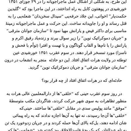
این طرح، به شکلی از اشکال عمل ماجراجویانه را در ۲۹ جوزای ۱۳۵۱
خورشیدی در پوهنتون کابل به راه انداختند، در این ماجرا بود که “گلبدین
حکمت‌یار” اخوانی، این جلاد حرفه‌یی “سیدال سخن‌دان” شعله‌یی را به
قتل رساند و او را جاویدانه ساخت. این حرکت و عمل ماجراجویانه زمینۀ
مناسبی برای داکتر فیض و یارانش مهیا نمود تا “سازمان جوانان مترقی”
و “جریان دموکراتیک نوین” را زیر سوال ببرند و زنده‌یاد رفیق اکرم و
یارانش را با نام‌ها و القاب گوناگون و با تهمت و افترا (توأم با فحش و
ناسزا) مورد تمسخر قرار دهند. در سوم عقرب ۱۳۵۱ خورشیدی عین
توطئه در ولایت هرات اتفاق افتاد. این دو حادثه منجر به انشعاب در درون
“سازمان جوانان مترقی” و جریان دموکراتیک نوین” گردید.
حادثه‌ای که در هرات اتفاق افتاد از چه قرار بود؟
در روز سوم عقرب حینی ‌که “خلقی”ها از دارالمعلمین عالی هرات به
منظور تظاهرات به سوی شهر حرکت کردند، شاگردان مکتب متوسطۀ
“موفق” مانند پولیس سدی در مقابل “خلقی‌”ها ‌ساختند. حینی‌که
“خلقی”‌ها آن‌جا ‌رسیدند، نه تنها به آن‌ها اجازه ندادند که به راه پیمائی
شان ادامه دهند، بل‌که بالای آن‌ها حمله کردند و در جریان زدوخورد یک تن
به نام عبدالقادر که یک بچۀ فاسدالاخلاق بود کشته ‌شد. “شعله‌یی”ها که