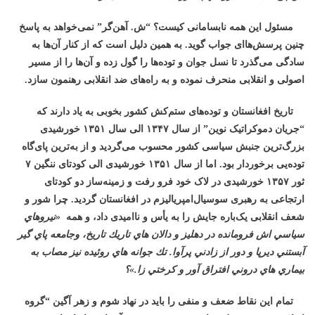
مسئول این همه نابسامانی کیست؟ “ش. آهن‌گر” نمی‌خواهد به پاسخ
چنین پرسش‌هاای جواب گوید. به همین دلیل است که از کنار آن‌ها به
سادگی می‌گذرد تا نسل جوان و توده‌ها را گول زده و آن‌ها را از مسیر
اصولی و انقلابی منحرف نموده و به راه‌های ضد انقلابی رهنمون سازد.
تاریخ افغانستان و توده‌های ستم‌کش کشور بخوبی به یاد دارند که
“جریان دموکراتیک نوین” از سال ۱۳۴۷ الی سال ۱۳۵۱ خورشیدی
بزرگ‌ترین جنبش سیاسی کشور محسوب می‌گردید و از به‌ترین پای‌گاه
توده‌یی برخوردار بود. اما از سال ۱۳۵۱ خورشیدی الی کودتای ننگین ۷
ثور ۱۳۵۷ خورشیدی در لاک خود فرو رفت و زمینه‌ساز دو کودتای
ارتجاعی به رهبری سوسیال‌امپریالیزم در افغانستان گردید. چرا شور و
شعف انقلابی یک‌باره جایش را به یأس و ناامیدی داد، و همه
«
نيروهاي
سياسي اش فرومانده در دهليز و دالان هاي تاريك تاريخ، وجامعه پاي گير
آبستني ديرپا و دور از زادني پرآوا. تك جوانه هاي روئيده نيز مصاب به
بيماري هاي دروني افتراق آور و كرختي زا.»؟
تمام این نقاط ضعف و منفی را باید در نهاد شوم و زهر آگین “گروه