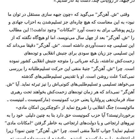
در جبهه، از زوايائی چند، دست به كار شديم.»
وقتی “ش. آهن‌گر” می‌گوید که «چون جبهه سازی مستقل در توان ما
نبود» به این معناست که هیچ چاره‌ای جز تسلیم‌شدن به احزاب جهادی و
رژیم پوشالی برای به دست آورد “امکانات” وجود نداشت!! این مطالب
را “ش. آهن‌گر” بعد از چهل سال می‌نویسد، اما او هیچ‌گاه نگفته که از
این تسلیمی چه دست‌آوردی داشته است. “ش. آهن‌گر” دقیقا می‌داند که
این تسلیمی جز زیان هیچ سودی برای جنبش انقلابی و توده‌های
زحمت‌کش نداشته، بل‌که ضرباتی را متوجه جنبش انقلابی کشور نموده
است.
چرا “ش. آهن‌گر” جنبۀ منفی این حرکت تسلیم‌طلبانه را بررسی
نمی‌کند؟ علت روشن است. او با تقدیس تسلیم‌طلبی‌های گذشته
می‌خواهد تسلیمی و تسلیم‌طلبی‌های کنونی‌اش را نیز تبرئه نماید. آیا “ش.
آهن‌گر” نمی‌داند که هر زمان توده‌های زحمت‌کش بخواهند تحت رهبری
ستاد فرمان‌دهی پرولتاریا یعنی حزب کمونیست (مارکسیست ـ لنینیست ـ
مائوئیست) جنگ انقلابی را شروع نماید از «کوچکترین امکان مادی»
برخوردارنیستد؟ آیا حزب کمونیست حق دارد بنا به چنین دلیلی خود را به
نیروهای ارتجاعی و یا دولت‌های ارتجاعی به خاطر گرفتن “امکانات مادی”
تسلیم نماید؟ جواب کاملاً منفی است. چرا “ش. آهن‌گر” چنین نمود؟ زیرا
او اعتقادش را به مارکسیزم ـ لنینیزم ـ مائوئیزم از دست داده است، نه