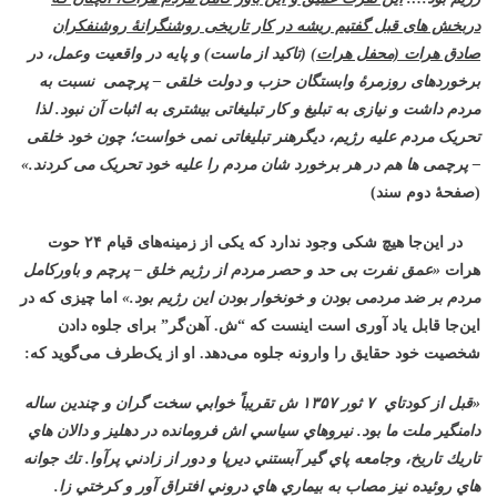
دربخش های قبل گفتیم ریشه در کار تاریخی روشنگرانۀ روشنفکران
صادق هرات (محفل هرات)
(تاکید از ماست) و
پایه در واقعیت وعمل، در
برخوردهای روزمرۀ وابستگان حزب و دولت خلقی – پرچمی نسبت به
مردم داشت و نیازی به تبلیغ و کار تبلیغاتی بیشتری به اثبات آن نبود. لذا
تحریک مردم علیه رژیم، دیگرهنر تبلیغاتی نمی خواست؛ چون خود خلقی
– پرچمی ها هم در هر برخورد شان مردم را علیه خود تحریک می کردند.»
(صفحۀ دوم سند)
در این‌جا هیچ شکی وجود ندارد که یکی از زمینه‌های قیام ۲۴ حوت
هرات
«
عمق نفرت بی حد و حصر مردم از رژیم خلق – پرچم و باورکامل
مردم بر ضد مردمی بودن و خونخوار بودن این رژیم بود.»
اما چیزی که در
این‌جا قابل یاد آوری است اینست که “ش. آهن‌گر” برای جلوه دادن
شخصیت خود حقایق را وارونه جلوه می‌دهد. او از یک‌طرف می‌گوید که:
«
قبل از كودتاي
۷
ثور
۱۳۵۷
ش تقريباً خوابي سخت گران و چندين ساله
دامنگير ملت ما بود. نيروهاي سياسي اش فرومانده در دهليز و دالان هاي
تاريك تاريخ، وجامعه پاي گير آبستني ديرپا و دور از زادني پرآوا. تك جوانه
هاي روئيده نيز مصاب به بيماري هاي دروني افتراق آور و كرختي زا.