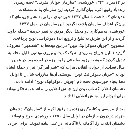
در ۱۳میزان ۱۳۴۴ خورشیدی “سازمان جوانان مترقی” تحت رهبری
زنده‌یاد رفیق اکرم بنیان‌گذاری گردید. این سازمان بنا به مشکلات
عدیده‌ای که داشت تا سال ۱۳۴۷ خورشیدی موفق به نشر جریده‌ای که
بیان‌گر اهداف سازمان باشد، نگردید. این سازمان در حمل ۱۳۴۷
خورشیدی به هم‌کاری دو محفل دیگر موفق به نشر جریدۀ “شعله جاوید”
گردید و از این طریق به تبلیغ و ترویج ایدۀ دموکراسی نوین پرداخت.
منسوبین “جریان دموکراتیک نوین” در بین توده‌ها به “شعله‌یی” معروف
گردیدند. این جریان به زودی به یک کمیت و نیروی توده‌یی قابل محاسبه
تبدیل گردید که پشت رژیم سلطنتی را به لرزه در آورده بود. در همین
سال تعدادی از جوانان انقلابی هرات که “شیر آهن‌گر” نیز از جملۀ ایشان
بود به “جریان دموکراتیک نوین” پیوستند. آن‌ها مبارزات شان‌را تا اوایل
دهۀ پنجاه خورشیدی تحت نام “جریان دموکراتیک نوین” ادامه دادند.
دشمنان انقلاب که تاب دیدن این جنبش انقلابی را نداشتند، به فکر توطئه
برای انهدام این جنبش انقلابی افتادند.
بعد از مریضی و کناره‌گیری زنده یاد رفیق اکرم از “سازمان”، دشمنان
خزیده در درون سازمان در اوایل سال ۱۳۵۱ خورشیدی طرح و توطئۀ
دشمنان انقلاب را، آگاهانه یا ناآگاهانه، در عمل پیاده نمودند. برای اجرای