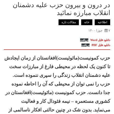
در درون و بیرون حزب علیه دشمنان
انقلاب مبارزه نمائید
اطلاعیه
خانه
ﻣﻘﺎﻻﺕ ﺗﺎﺯﻩ
۷ جوزا ۱۴۰۰
دانلود فایل Word
دریافت
دانلود فایل PDF
دریافت
حزب کمونیست(مائوئیست)افغانستان از زمان ایجادش
تا کنون یک لحظه در محیطی فارغ از مبارزات سخت
علیه دشمنان انقلاب زندگی را سپری ننموده است.
حزب را نمی توان از محیطی که آن را احاطه نموده
جدا دانست. حزب کمونیست (مائوئیست)افغانستان در
کشوری مستعمره – نیمه فئودال
کار و فعالیت
می‌نماید. بدون شک در چنین حالتی افکار ناسالمی از