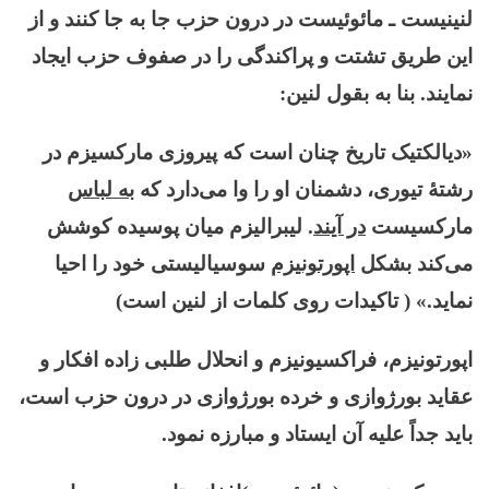
لنینیست ـ مائوئیست در درون حزب جا به جا کنند و از
این طریق تشتت و پراکندگی را در صفوف حزب ایجاد
نمایند. بنا به بقول لنین:
«دیالکتیک تاریخ چنان است که پیروزی مارکسیزم در
رشتۀ تیوری، دشمنان او را وا می‌دارد که
به لباس
مارکسیست
در آیند
. لیبرالیزم میان پوسیده کوشش
می‌کند بشکل
اپورتونیزم
سوسیالیستی خود را احیا
نماید.» ( تاکیدات روی کلمات از لنین است)
اپورتونیزم، فراکسیونیزم و انحلال طلبی زاده افکار و
عقاید بورژوازی و خرده بورژوازی در درون حزب است،
باید جداً علیه آن ایستاد و مبارزه نمود.