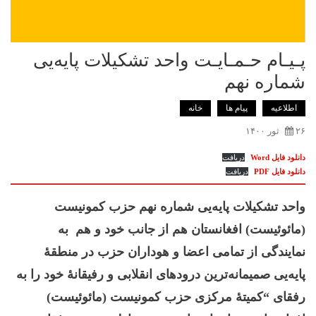
پـیـام حـمـایـت واحد تشکیلات پایه‌یی
شماره نهم
اطلاعیه
پیام ها
خانه
۲۶ ثور ۱۴۰۰
دانلود فایل Word
دریافت
دانلود فایل PDF
دریافت
واحد تشکیلات پایه‌یی شماره نهم حزب کمونیست
(مائوئیست) افغانستان هم از جانب خود و هم به
نمایندگی از تمامی اعضا و هوداران حزب در منطقۀ
پایه‌یی صمیمانه‌ترین درودهای انقلابی و رفیقانۀ خود را به
رفقای “کمیتۀ مرکزی حزب کمونیست (مائوئیست)