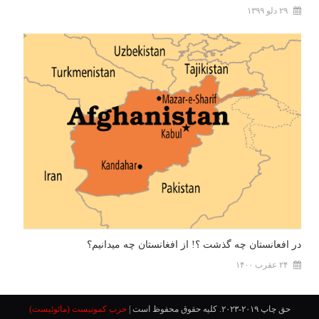
۲۹ دلو ۱۳۹۹
در افعانستان چه گذشت ؟! از افغانستان چه میدانیم؟
۲۴ عقرب ۱۴۰۰
حق چاپ ۲۰۱۹-۲۰۲۳. کلیه حقوق محفوظ است
|
حزب کمونیست (مائوئیست)