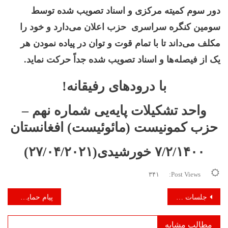
دور سوم کمیته مرکزی و اسناد تصویب شده توسط
سومین کنگره سراسری حزب اعلان می‌دارد و خود را
مکلف می‌داند تا با تمام قوت و توان در پیاده نمودن هر
یک از فیصله‌ها و اسناد تصویب شده جداً حرکت نماید‌.
با درودهای رفیقانه!
واحد تشکیلات پایه‌یی شماره نهم
–
حزب کمونیست (مائوئیست) افغانستان
۷/۲/۱۴۰۰ خورشیدی(۲۷/۰۴/۲۰۲۱)
۳۴۱
Post Views:
راهبری
جلسات عمومي واحدهاي تشكيلاتي منطقه‌یی و واحدهای پایه‌یی
پیام حمایت و پشتیبانی واحد تشکیلات پایه‌یی شماره (۱۱)
نوشته
مطالب مشابه