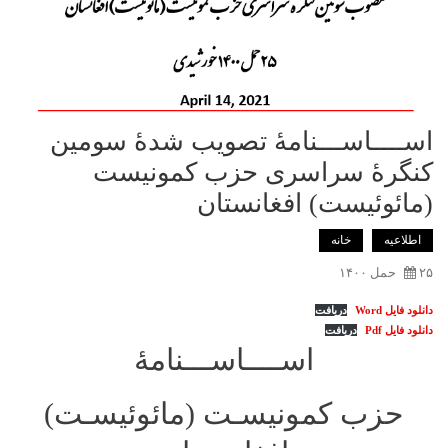
اســــاســـنامۀ تصویب شدۀ سومین
کنگرۀ سراسری حزب کمونیست
(مائوئیست) افغانستان
اطلاعیه
خانه
۲۵ حمل ۱۴۰۰
دانلود فایل Word
دریافت
دانلود فایل Pdf
دریافت
اســــاســـنامۀ
حزب کمونیسـت (مائوئیسـت)