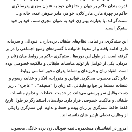
قدرت‌مندان حاکم بر جهان و حتا زنان خود به عنوان مجری پدرسالاری
حاکم در چهرۀ مادر، مادر کلان، خواهر، مادر شوهر، عمه، خاله و…
سمت‌گر اند، یا بعبارت بهتر زن خود به عنوان مجری ستم، خود بر خود
ستم‌گر است.
این ستم‌گری، در تمامی نظام‌های طبقاتی برده‌داری، فیودالی و سرمایه
داری ادامه یافته و از محیط خانواده تا گستره‌های وسیع اجتماعی را در بر
گرفته است. در طول این دوره‌ها ، ستم‌گری حاکم بر روابط میان زنان و
مردان، یکی از عوامل باز تولید مناسبات طبقاتی و مالکیت خصوصی بوده
است. انقیاد زنان و فرزندان و تسلط پدران محور اساسی روابط
خانوادگی محسوب می‌گردد. قوانین و مقررات، افکار و عقاید، رسوم و
عنعنات مسلط بر جوامع طبقاتی، که زنان را “ضعیفه” ، ” عاجزه” ، زیر
دست وقابل سر پرستی می‌داند، در خدمت حفاظت و تداوم مناسبات
طبقاتی و مالکیت خصوصی قرار دارد. دولت‌های استثمارگر در طول تاریخ
فقط حافظ ستم‌گری بر زنان بوده و حفظ و تداوم این ستم‌گری را یکی
از وظایف تخطی ناپذیر شان دانسته اند .
امروز در افغانستان مستعمره ـ نیمه فیودالی زن برده خانگی محسوب