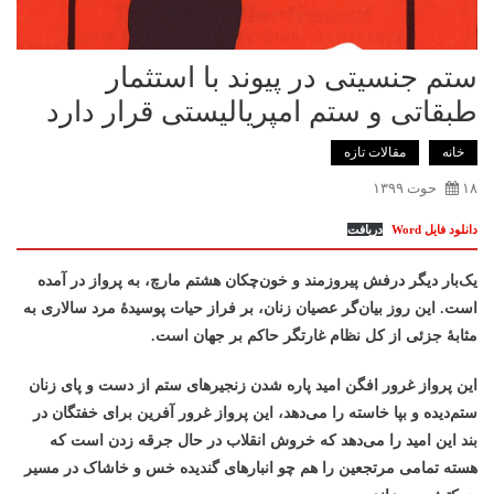
ستم جنسیتی در پیوند با استثمار
طبقاتی و ستم امپریالیستی قرار دارد
خانه
ﻣﻘﺎﻻﺕ ﺗﺎﺯﻩ
۱۸ حوت ۱۳۹۹
دانلود فایل Word
دریافت
يک‌بار ديگر درفش پيروزمند و خون‌چکان هشتم مارچ، به پرواز در آمده
است. این روز بیان‌گر عصيان زنان، بر فراز حيات پوسيدۀ مرد سالاری به
مثابۀ جزئی از کل نظام غارتگر حاکم بر جهان است.
این پرواز غرور افگن امید پاره شدن زنجيرهای ستم از دست و پای زنان
ستم‌دیده و بپا خاسته را می‌دهد، این پرواز غرور آفرین برای خفتگان در
بند این امید را می‌دهد که خروش انقلاب در حال جرقه زدن است که
هسته تمامی مرتجعین را هم چو انبارهای گندیده خس و خاشاک در مسیر