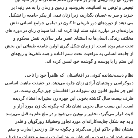
تبعيض و توهين به انسانيت، بخروشيد و زمين و زمان را به هم زنيد! بر
خيزيد و سر به عصيان بگذاريد، زیرا
زنان نیمی از پیکر جامعه را تشکیل
می دهند از دوره‌های دور تاریخی تا کنون در تمامی جوامع انسانی نقش
برازنده‌ای در مبارزه علیه ستم ایفا کرده اند. اما سیمای زنان در دوره های
مخلتف زندگی انسان‌ها به استثنای عصر مادر سالاری نقش محکوم و
تحت ستم بوده است. از زمان شکل گیری اولین جامعه طبقاتی این بخش
از جامعه انسانی به موقعیت تحت ستم افتاده و همه تلخی‌ها و رنج‌های
این ستم را با پوست و گوشت خود لمس کرده اند.
نظام دست‌نشانده کنونی در افغانستان که ظاهراً خود را ناجی
دموکراسی و پشتیبان آزادی زنان جلوه می‌دهد، در حقیقت ماهیت اساسی
اش جز تطبیق قانون زن ستیزانه در افغانستان چیز دیگری نیست. در
ظرف بیست سال گذشته بخوبی این چهره زن ستیزانه افشاء گردیده
است. این بیست سال بخوبی نشان داد که چگونه یک زن مورد آزار و
اذیت قرار می‌گیرد، تحقیر و توهین می‌شود و در ملع عام به قتل می‌رسد
و به چه شکل جنایت‌کارانه‌ای مورد تجاوز وحشیانۀ زورگویان و قلدر
منشان نظام حاکم قرار می‌گیرند و چگونه به غل و زنجیر اسارت و ستم
بسته شده اند و دست و پای شان به بند اسارت رسوم و عنعنات مزخرف