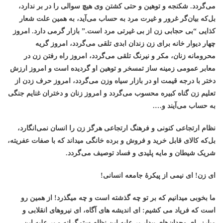
می‌گردد. شکنجه و توهین و حتی کشتن وی هیچ سوالی را در بر ندارد،
بل‌که بیان‌گر غرور و غیرت مرد به حساب می‌آید، به همین علت شعار
کذایی “بی حجابی زن از بی غیرتی مرد است.” بازار گرمی دارد. امروز
چهار دیوار خانه برای زن زندان ابدی تلقی می‌گردد، امروز گریه
محرومانه زنان، مکر و نیرنگ تلقی می‌گردد، امروز راه رفتن زن در
معابر عمومی زمینه ساز تمسخر و توهین او گردیده است و امروز ارزش
دختر با درجه قیمت او در بازار سیاه وزن می‌گردد، امروز حرف زدن از
تعلیم زن گناه کبیره محسوب می‌گردد و امروز زنان و دختران غنایم جنگی
به حساب می‌آیند و….
نظام ارتجاعی کنونی و فرهنگ ارتجاعی هرگز زن را انسان نمی‌انگارد،
بل‌که کالای قابل خريد و فروش و برده خانگی ميداند که با صفات عفريته،
شريک شيطان و مايه پليدی و فساد توصيف می‌گردد.
ای زن! ای نيمی از پيکرۀ جامعه انسانی!
ما بخوبی ميدانيم که بر تو چه گذشته است و چه ميگذرد! از همين رو
است که فرياد می کشيم: ای انديشه های آگاه، ای نیروهای انقلابی و
مبارز، ای وجدان‌هاي بیدار بر عليه این نظام ستم‌گرانه و بر علیه اين