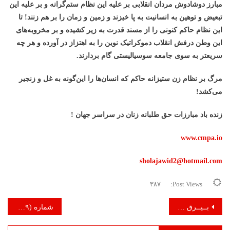
مبارز دوشادوش مردان انقلابی
بر عليه این نظام ستم‌گرانه و بر علیه اين
تبعيض و توهين به انسانيت به پا خیزند و زمين و زمان را بر هم زنند! تا
این نظام حاکم کنونی را از مسند قدرت به زیر کشیده و بر مخروبه‌های
این وطن درفش انقلاب دموکراتیک نوین را به اهتزاز در آورده و هر چه
سریعتر به سوی جامعه سوسیالیستی گام بردارند.
مرگ بر نظام زن ستیزانه حاکم که انسان‌ها را این‌گونه به غل و زنجیر
می‌کشد!
زنده باد مبارزات حق طلبانه زنان در سراسر جهان !
www.cmpa.io
sholajawid2@hotmail.com
۳۸۷
Post Views:
راهبری
بــیــرق انــقــلاب
شماره (۲۹) – دور چهارم – حوت ۱۳۹۹ (مارچ ۲۰۲۱)
نوشته