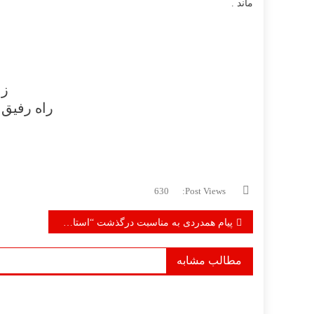
ماند .
زن
راه رفیق 
630
Post Views:
راهبری
پیام همدردی به مناسبت درگذشت “استاد عزیز”
نوشته
مطالب مشابه