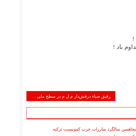
!
وم باد !
رفیق ضیاء درفش‌دار م ل م در سطح ملی و بین المللی