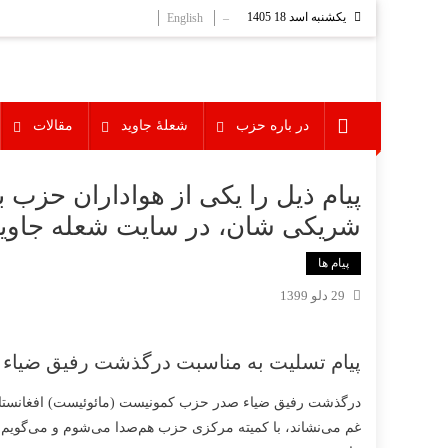
Ski
یکشنبه اسد 18 1405
English
–
t
conten
در باره حزب
شعلۀ جاوید
مقالات
پیام ذیل را یکی از هواداران حزب
شریکی شان، در سایت شعله جاوید 
پیام ها
29 دلو 1399
پیام تسلیت به مناسبت درگذشت رفیق ضیاء
درگذشت رفیق ضیاء صدر حزب کمونیست (مائوئیست) افغانستان ر
غم می‌نشاند، با کمیته مرکزی حزب هم‌صدا می‌شوم و می‌گویم، 