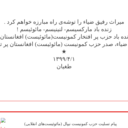
میراث رفیق ضیاء را توشه‌ی راه مبارزه خواهم کرد .
زنده باد مارکسیسم- لنینیسم- مائوئیسم !
ده باد حزب پر افتخار کمونیست(مائوئیست) افغانستان 
ضیاء، صدر حزب کمونیست (مائوئیست) افغانستان پر تدا
★
۱۳۹۹/۴/۱
طغیان
پیام تسلیت حزب کمونیست نیپال (مائوئیست‌های انقلابی)