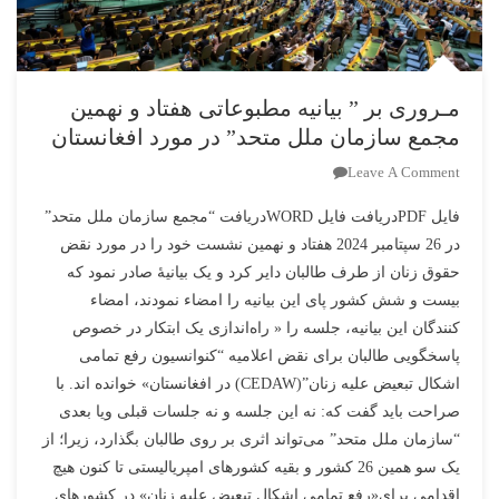
مـروری بر ” بیانیه مطبوعاتی هفتاد و نهمین
مجمع سازمان ملل متحد” در مورد افغانستان
On
Leave A Comment
مـروری
فایل PDFدریافت فایل WORDدریافت “مجمع سازمان ملل متحد”
بر
در 26 سپتامبر 2024 هفتاد و نهمین نشست خود را در مورد نقض
”
حقوق زنان از طرف طالبان دایر کرد و یک بیانیۀ صادر نمود که
بیانیه
مطبوعاتی
بیست و شش کشور پای این بیانیه را امضاء نمودند، امضاء
هفتاد
کنندگان این بیانیه، جلسه را « راه‌اندازی یک ابتکار در خصوص
و
پاسخگویی طالبان برای نقض اعلامیه “کنوانسیون رفع تمامی
نهمین
اشکال تبعیض علیه زنان”(CEDAW) در افغانستان» خوانده اند. با
مجمع
صراحت باید گفت که: نه این جلسه و نه جلسات قبلی ویا بعدی
سازمان
“سازمان ملل متحد” می‌تواند اثری بر روی طالبان بگذارد، زیرا؛ از
ملل
یک سو همین 26 کشور و بقیه کشورهای امپریالیستی تا کنون هیچ
متحد”
اقدامی برای«رفع تمامی اشکال تبعیض علیه زنان» در کشورهای